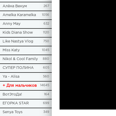
Алёна Венум
267
Amelka Karamelka
1056
Anny May
632
Kids Diana Show
1120
Like Nastya Vlog
750
Miss Katy
1045
Nikol & Cool Family
880
СУПЕР ПОЛИНА
605
Ya - Alisa
560
+ Для мальчиков
14645
ВотЭтоДа!
164
ЕГОРКА STAR
699
Senya Toys
349