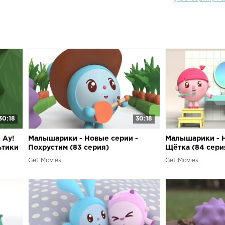
малыши: и дер
изобретение с
Сборник муль
считать с ма
"Малышарики" 
учимся и поё
30:18
30:18
 Ау!
Малышарики - Новые серии -
Малышарики - Н
ьтики
Похрустим (83 серия)
Щётка (84 сери
Развивающие мультики
мультики
Get Movies
Get Movies