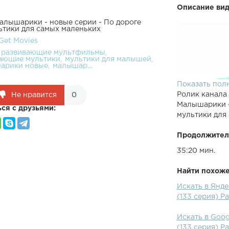
Описание вид
Малышарики - новые серии - По дороге
ьтики для самых маленьких
Get Movies
развивающие мультфильмы
ающие мультики
мультики для малышей
арики новые
малышар...
Показать пол
Ролик канала
Не нравится
0
Малышарики -
ся с друзьями:
мультики для
Продолжител
35:20 мин.
Найти похожее
Смотрите отл
Искать в Янде
Фломастеры 
(133 серия) 
Чемпионы Ма
- Изобретате
Искать в Goog
к папе. Они х
(133 серия) 