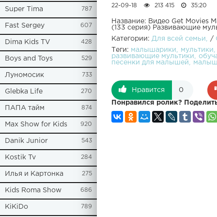
22-09-18
213 415
35:20
Super Tima
787
Название: Видео Get Movies 
Fast Sergey
607
(133 серия) Развивающие мул
Категории:
Для всей семьи
/
Dima Kids TV
428
Теги:
малышарики
мультики
развивающие мультики
обуч
Boys and Toys
529
песенки для малышей
малыш
Луномосик
733
Нравится
0
Glebka Life
270
Понравился ролик? Поделить
ПАПА тайм
874
Max Show for Kids
920
Danik Junior
543
Kostik Tv
284
Илья и Картонка
275
Kids Roma Show
686
KiKiDo
789