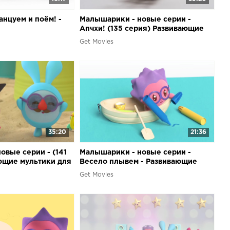
нцуем и поём! -
Малышарики - новые серии -
Апчхи! (135 серия) Развивающие
мультики для самых маленьких
Get Movies
35:20
21:36
овые серии - (141
Малышарики - новые серии -
ющие мультики для
Весело плывем - Развивающие
их
мультики для самых маленьких
Get Movies