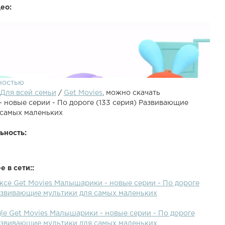
ео:
ностью
Для всей семьи
/
Get Movies
, можно скачать
 новые серии - По дороге (133 серия) Развивающие
 самых маленьких
ьность:
 в сети::
ичные мультики для маленьких:Малышарики
ксе Get Movies Малышарики - новые серии - По дороге
Малышарики Мишка Малышарики Пароход Малышарики
Развивающие мультики для самых маленьких
лышарики Робот Малышарики Автобус Малышарики 132
ли. Схема телаМалышарики пришли в гости в мастерскую
le Get Movies Малышарики - новые серии - По дороге
отят изобретать. Много интересных вещей изобрели наши
Развивающие мультики для самых маленьких