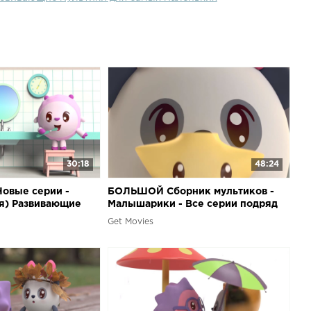
жалку, и пиналку, и доставалку.Но самое важное
егодня - это ... Давайте посмотрим серию и узнаем!
тиков для самых маленьких. Учим цифры и учимся
лышами. Новый обучающий развивающий мультфильм
предназначен для малышей от 0 до 4 лет. Играем,
м весёлые песенки с Малышариками!
30:18
48:24
овые серии -
БОЛЬШОЙ Сборник мультиков -
я) Развивающие
Малышарики - Все серии подряд
Get Movies