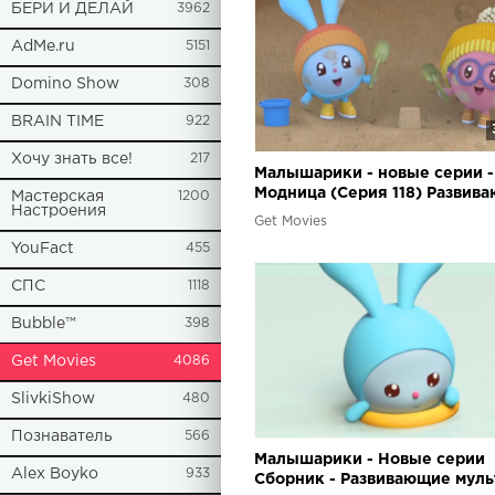
БЕРИ И ДЕЛАЙ
3962
AdMe.ru
5151
Domino Show
308
BRAIN TIME
922
Хочу знать все!
217
Малышарики - новые серии -
Модница (Серия 118) Развив
Мастерская
1200
Настроения
мультики для самых маленьк
Get Movies
YouFact
455
СПС
1118
Bubble™
398
Get Movies
4086
SlivkiShow
480
Познаватель
566
Малышарики - Новые серии
Alex Boyko
933
Сборник - Развивающие муль