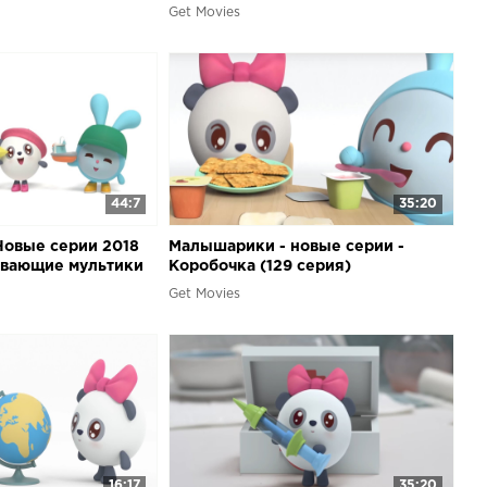
амых маленьких
маленьких
Get Movies
44:7
35:20
Новые серии 2018
Малышарики - новые серии -
ивающие мультики
Коробочка (129 серия)
ньких
Развивающие мультики для самых
Get Movies
маленьких
16:17
35:20