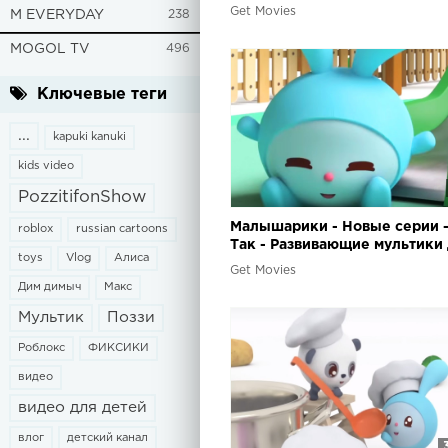
для самых маленьких
Get Movies
M EVERYDAY
238
MOGOL TV
496
Ключевые теги
...
kapuki kanuki
kids video
PozzitifonShow
Малышарики - Новые серии -
roblox
russian cartoons
Так - Развивающие мультики
toys
Vlog
Алиса
самых маленьких
Get Movies
Дим димыч
Макс
Мультик
Поззи
Роблокс
ФИКСИКИ
видео
видео для детей
влог
детский канал