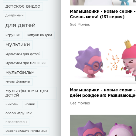
детское видео
Малышарики - новые серии -
димдимыч
Съешь меня! (131 серия)
Развивающие мультики для 
для детей
Get Movies
маленьких
игрушки
капуки кануки
мультики
мультики для детей
мультики про машинки
мультфильм
мультфильмы
Малышарики - новые серии -
мультфильмы для
детей
днём рождения! Развивающи
мультики для самых маленьк
Get Movies
николь
нолик
обзор игрушек
поззитифон
развивающие мультики