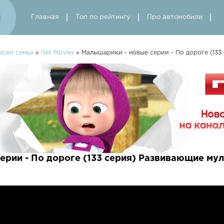
Главная
Топ по рейтингу
Про автомобили
всей семьи
»
Get Movies
» Малышарики - новые серии - По дороге (133
ерии - По дороге (133 серия) Развивающие му