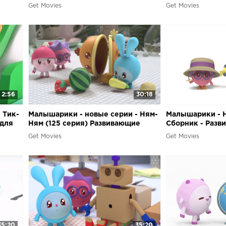
для самых маленьких
мультики для с
Get Movies
Get Movies
2:56
30:18
 Тик-
Малышарики - новые серии - Ням-
Малышарики - 
 для
Ням (125 серия) Развивающие
Сборник - Разв
мультики для самых маленьких
для самых мале
Get Movies
Get Movies
35:20
35:20