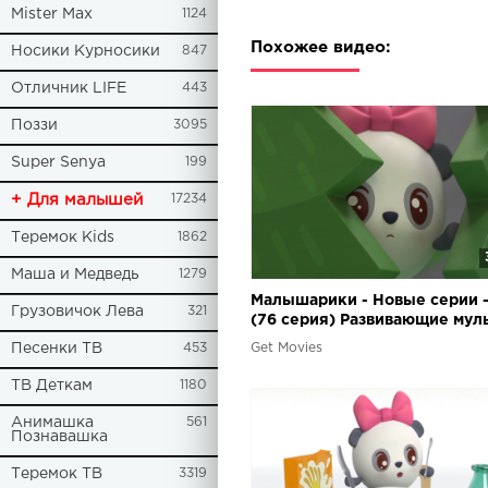
Mister Max
1124
Похожее видео:
Носики Курносики
847
Отличник LIFE
443
Поззи
3095
Super Senya
199
+ Для малышей
17234
Теремок Kids
1862
Маша и Медведь
1279
Малышарики - Новые серии -
Грузовичок Лева
321
(76 серия) Развивающие мул
для детей 0,1,2,3,4 лет
Get Movies
Песенки ТВ
453
ТВ Деткам
1180
Анимашка
561
Познавашка
Теремок ТВ
3319