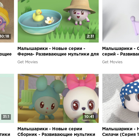
30:18
2:31
Малышарики - Новые серии -
Малышарики - 
ающие
Ферма- Развивающие мультики для
серий - Развив
их
самых маленьких
самых маленьк
Get Movies
Get Movies
31:1
10:41
Малышарики - Новые серии
Малышарики - Н
тики
Сборник - Развивающие мультики
Силачи (Серия 