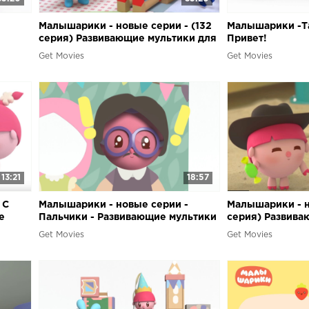
Малышарики - новые серии - (132
Малышарики -Та
серия) Развивающие мультики для
Привет!
самых
самых маленьких
Get Movies
Get Movies
13:21
18:57
 С
Малышарики - новые серии -
Малышарики - н
е
Пальчики - Развивающие мультики
серия) Развива
их
для самых маленьких
самых маленьк
Get Movies
Get Movies