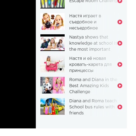
Escape Room Challenge
Настя играет в
съедобное и
несъедобное
Nastya shows that
knowledge at school is
the most important
thing
Настя и её новая
кровать-карета для
принцессы
Roma and Diana in the
Best Amazing Kids
Challenge
Diana and Roma teach
School bus rules with
friends