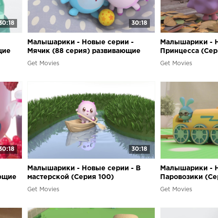
30:18
30:18
-
Малышарики - Новые серии -
Малышарики - Н
щие
Мячик (88 серия) развивающие
Принцесса (Сер
мультики для самых маленьких
Развивающие му
Get Movies
Get Movies
маленьких
30:18
30:18
-
Малышарики - Новые серии - В
Малышарики - Н
ающие
мастерской (Серия 100)
Паровозики (Се
их
Развивающие мультики для самых
Развивающие му
Get Movies
Get Movies
маленьких
маленьких