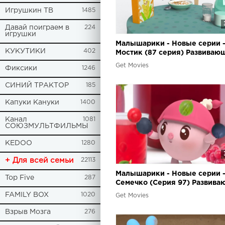
Игрушкин ТВ
1485
Давай поиграем в
224
игрушки
Малышарики - Новые серии 
КУКУТИКИ
402
Мостик (87 серия) Развиваю
мультики
Get Movies
Фиксики
1246
СИНИЙ ТРАКТОР
185
Капуки Кануки
1400
Канал
1081
СОЮЗМУЛЬТФИЛЬМЫ
KEDOO
1280
+ Для всей семьи
22113
Малышарики - Новые серии 
Top Five
287
Семечко (Серия 97) Развив
мультики для самых маленьк
FAMILY BOX
1020
Get Movies
Взрыв Мозга
276