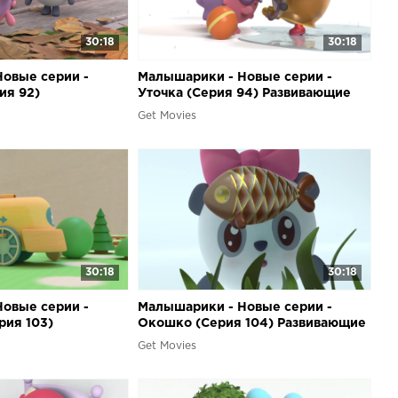
30:18
30:18
овые серии -
Малышарики - Новые серии -
ия 92)
Уточка (Серия 94) Развивающие
льтики для самых
мультики для самых маленьких
Get Movies
30:18
30:18
овые серии -
Малышарики - Новые серии -
рия 103)
Окошко (Серия 104) Развивающие
льтики для самых
мультики для самых маленьких
Get Movies