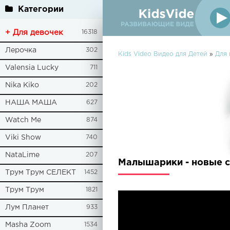
Категории
+ Для девочек
16318
Лерочка
302
Kids Video Видео для Детей
»
Для 
Valensia Lucky
711
Nika Kiko
202
НАША МАША
627
Watch Me
874
Viki Show
740
NataLime
207
Малышарики - новые с
Трум Трум СЕЛЕКТ
1452
Трум Трум
1821
Лум Планет
933
Masha Zoom
1534