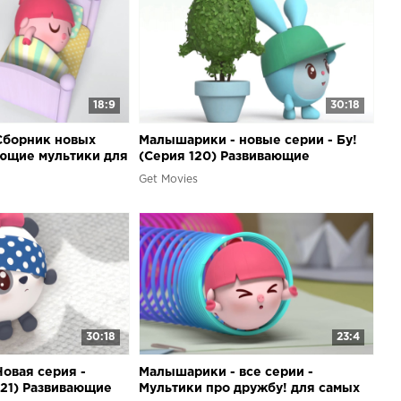
18:9
30:18
Сборник новых
Малышарики - новые серии - Бу!
ающие мультики для
(Серия 120) Развивающие
их
мультики для самых маленьких
Get Movies
30:18
23:4
овая серия -
Малышарики - все серии -
121) Развивающие
Мультики про дружбу! для самых