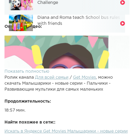
Challenge
Diana and Roma teach School bus rules
with friends
Описание видео:
Показать полностью
Ролик канала
Для всей семьи
/
Get Movies
, можно
скачать Малышарики - новые серии - Пальчики -
Развивающие мультики для самых маленьких
Продолжительность:
18:57 мин.
Считаем пальчики с Малышариками! Смотрите отличные
мультики для маленьких:Малышарики Фломастеры
Найти похожее в сети::
Малышарики Мишка Малышарики Пароход Малышарики
Искать в Яндексе Get Movies Малышарики - новые серии
Чемпионы Малышарики Робот Малышарики Автобус