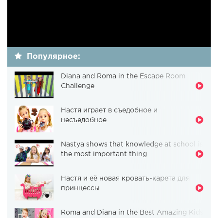
Популярное:
Diana and Roma in the Escape Room
Challenge
Настя играет в съедобное и
несъедобное
Nastya shows that knowledge at school is
the most important thing
Настя и её новая кровать-карета для
принцессы
Roma and Diana in the Best Amazing Kids