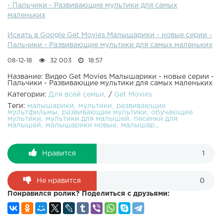
- Пальчики - Развивающие мультики для самых
Сборник мультиков для самых маленьких. Учим цифры и
маленьких
учимся считать с малышами. Новый обучающий
развивающий мультфильм "Малышарики" предназначен
Искать в Google Get Movies Малышарики - новые серии -
для малышей от 0 до 4 лет. Играем, учимся и поём
Пальчики - Развивающие мультики для самых маленьких
весёлые песенки с Малышариками!
08-12-18
32 003
18:57
Название: Видео Get Movies Малышарики - новые серии -
Пальчики - Развивающие мультики для самых маленьких
Категории:
Для всей семьи
/
Get Movies
Теги:
малышарики
мультики
развивающие
мультфильмы
развивающие мультики
обучающие
мультики
мультики для малышей
песенки для
малышей
малышарики новые
малышар...
Нравится
1
Не нравится
0
Понравился ролик? Поделиться с друзьями: