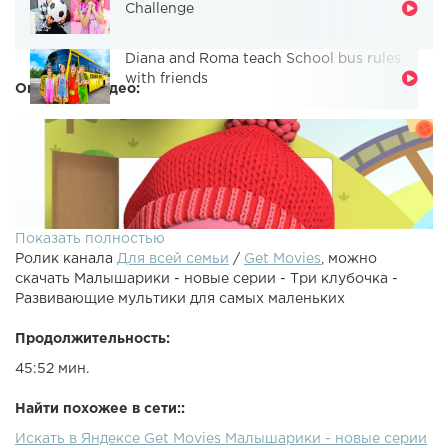
Challenge
Diana and Roma teach School bus rules
with friends
Описание видео:
Показать полностью
Ролик канала
Для всей семьи
/
Get Movies
, можно
скачать Малышарики - новые серии - Три клубочка -
Развивающие мультики для самых маленьких
Продолжительность:
45:52 мин.
Три клубочка с Малышариками! Смотрите отличные
мультики для маленьких:Малышарики Фломастеры
Найти похожее в сети::
Малышарики Мишка Малышарики Пароход Малышарики
Искать в Яндексе Get Movies Малышарики - новые серии
Чемпионы Малышарики Робот Малышарики Автобус