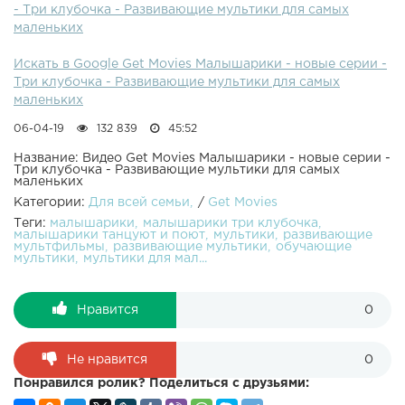
- Три клубочка - Развивающие мультики для самых
Сборник мультиков для самых маленьких. Учим цифры и
маленьких
учимся считать с малышами. Новый обучающий
развивающий мультфильм "Малышарики" предназначен
Искать в Google Get Movies Малышарики - новые серии -
для малышей от 0 до 4 лет. Играем, учимся и поём
Три клубочка - Развивающие мультики для самых
весёлые песенки с Малышариками!
маленьких
06-04-19
132 839
45:52
Название: Видео Get Movies Малышарики - новые серии -
Три клубочка - Развивающие мультики для самых
маленьких
Категории:
Для всей семьи
/
Get Movies
Теги:
малышарики
малышарики три клубочка
малышарики танцуют и поют
мультики
развивающие
мультфильмы
развивающие мультики
обучающие
мультики
мультики для мал...
Нравится
0
Не нравится
0
Понравился ролик? Поделиться с друзьями: