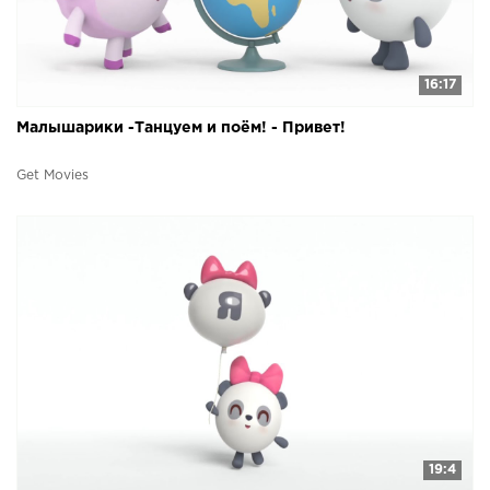
16:17
Малышарики -Танцуем и поём! - Привет!
Get Movies
19:4