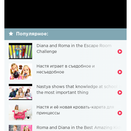
Популярное:
Diana and Roma in the Escape Room
Challenge
Настя играет в съедобное и
несъедобное
Nastya shows that knowledge at school is
the most important thing
Настя и её новая кровать-карета для
принцессы
Roma and Diana in the Best Amazing Kids