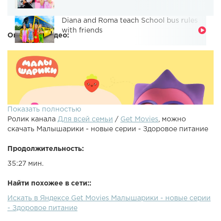
Diana and Roma teach School bus rules
with friends
Описание видео:
Показать полностью
Ролик канала
Для всей семьи
/
Get Movies
, можно
скачать Малышарики - новые серии - Здоровое питание
Продолжительность:
35:27 мин.
Смотрите отличные мультики для
Найти похожее в сети::
маленьких:Малышарики Фломастеры Малышарики
Искать в Яндексе Get Movies Малышарики - новые серии
Мишка Малышарики Пароход Малышарики Чемпионы
- Здоровое питание
Малышарики Робот Малышарики Автобус Сборник
мультиков для самых маленьких. Учим цифры и учимся