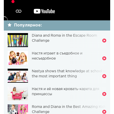
Популярное:
Diana and Roma in the Escape Room
Challenge
Настя играет в съедобное и
несъедобное
Nastya shows that knowledge at school is
the most important thing
Настя и её новая кровать-карета для
принцессы
Roma and Diana in the Best Amazing Kids
Challenge