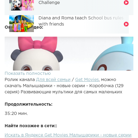
Challenge
Diana and Roma teach School bus rules
with friends
Описание видео:
Показать полностью
Ролик канала
Для всей семьи
/
Get Movies
, можно
скачать Малышарики - новые серии - Коробочка (129
серия) Развивающие мультики для самых маленьких
Продолжительность:
35:20 мин.
Малышарики 129 - Коробочка. ПерекусМалыши хотят
перекусить и им как раз попалась на глаза отличная
Найти похожее в сети::
коробочка. Малышарики придумали, что это не
Искать в Яндексе Get Movies Малышарики - новые серии
коробочка, а собачка, или даже машинка. Но на самом