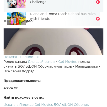
Challenge
Diana and Roma teach School bus rules
with friends
Описание видео:
Показать полностью
Ролик канала
Для всей семьи
/
Get Movies
, можно
скачать БОЛЬШОЙ Сборник мультиков - Малышарики -
Все серии подряд
Продолжительность:
48:24 мин.
Смотрите отличные мультики для
маленьких:Малышарики Фломастеры Малышарики
Найти похожее в сети::
Мишка Малышарики Пароход Малышарики Чемпионы
Искать в Яндексе Get Movies БОЛЬШОЙ Сборник
Малышарики Робот Малышарики Автобус Малышарики