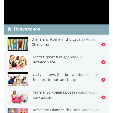
Популярное:
Diana and Roma in the Escape Room
Challenge
Настя играет в съедобное и
несъедобное
Nastya shows that knowledge at school is
the most important thing
Настя и её новая кровать-карета для
принцессы
Roma and Diana in the Best Amazing Kids