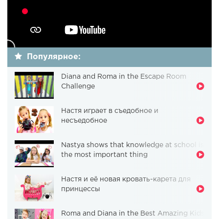
Популярное:
Diana and Roma in the Escape Room
Challenge
Настя играет в съедобное и
несъедобное
Nastya shows that knowledge at school is
the most important thing
Настя и её новая кровать-карета для
принцессы
Roma and Diana in the Best Amazing Kids