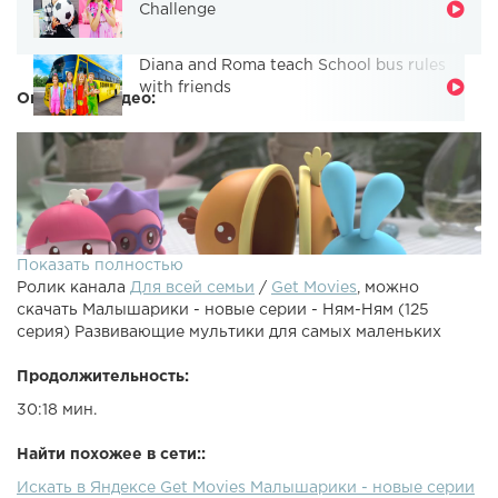
Challenge
Diana and Roma teach School bus rules
with friends
Описание видео:
Показать полностью
Ролик канала
Для всей семьи
/
Get Movies
, можно
скачать Малышарики - новые серии - Ням-Ням (125
серия) Развивающие мультики для самых маленьких
Продолжительность:
30:18 мин.
Малышарики 125 - Ням-Ням. Здоровое питаниеУ
Нюшенки новый друг по имени Ням-Ням. Крошик и Ёжик
Найти похожее в сети::
тоже решили поиграть с новой игрушкой. К ним
Искать в Яндексе Get Movies Малышарики - новые серии
присоединилась Пандочка. Все они хотят покормить