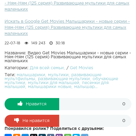
- Ням-Ням (125 серия) Развивающие мультики для самых
Ням-Няма, но кажется он объелся и сломался. Надо
маленьких
давать Ням-Няму еду часто, но понемножку. Давайте
узнаем, что такое здоровое питание!Смотрите отличные
Искать в Google Get Movies Малышарики - новые серии -
мультики для маленьких:Малышарики Фломастеры
Ням-Ням (125 серия) Развивающие мультики для самых
Малышарики Мишка Малышарики Пароход Малышарики
маленьких
Чемпионы Малышарики Робот Малышарики Автобус
Сборник мультиков для самых маленьких. Учим цифры и
22-07-18
149 243
30:18
учимся считать с малышами. Новый обучающий
развивающий мультфильм "Малышарики" предназначен
Название: Видео Get Movies Малышарики - новые серии -
Ням-Ням (125 серия) Развивающие мультики для самых
для малышей от 0 до 4 лет. Играем, учимся и поём
маленьких
весёлые песенки с Малышариками!
Категории:
Для всей семьи
/
Get Movies
Теги:
малышарики
мультики
развивающие
мультфильмы
развивающие мультики
обучающие
мультики
мультики для малышей
песенки для
малышей
малышарики новые
малышар...
Нравится
0
Не нравится
0
Понравился ролик? Поделиться с друзьями: