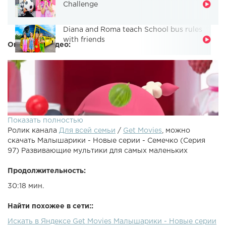
Challenge
Diana and Roma teach School bus rules
with friends
Описание видео:
Показать полностью
Ролик канала
Для всей семьи
/
Get Movies
, можно
скачать Малышарики - Новые серии - Семечко (Серия
97) Развивающие мультики для самых маленьких
Продолжительность:
30:18 мин.
Смотрите отличные мультики для
маленьких:Малышарики Фломастеры Малышарики
Найти похожее в сети::
Мишка Малышарики Пароход Малышарики Чемпионы
Искать в Яндексе Get Movies Малышарики - Новые серии
Малышарики Робот Малышарики Автобус Малышарики