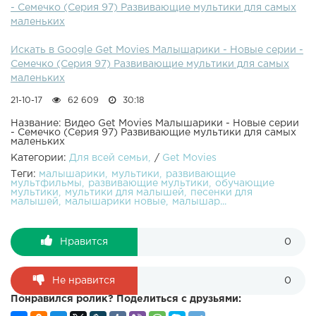
- Семечко (Серия 97) Развивающие мультики для самых
Грузовичок Малышарики 97 серия - СемечкоСегодня
маленьких
малыши узнают, какие бывают семечки у разных ягод
...Как приучить малыша умываться? Научить чистить
Искать в Google Get Movies Малышарики - Новые серии -
зубы, ложиться вовремя спать? Проще всего это сделать
Семечко (Серия 97) Развивающие мультики для самых
с веселым мультиков "Малышарики"Сборник мультиков
маленьких
для самых маленьких. Учим цифры и учимся считать с
малышами. Новый обучающий развивающий
21-10-17
62 609
30:18
мультфильм "Малышарики" предназначен для малышей
от 0 до 4 лет. Играем, учимся и поём весёлые песенки с
Название: Видео Get Movies Малышарики - Новые серии
- Семечко (Серия 97) Развивающие мультики для самых
Малышариками!
маленьких
Категории:
Для всей семьи
/
Get Movies
Теги:
малышарики
мультики
развивающие
мультфильмы
развивающие мультики
обучающие
мультики
мультики для малышей
песенки для
малышей
малышарики новые
малышар...
Нравится
0
Не нравится
0
Понравился ролик? Поделиться с друзьями: