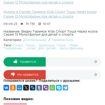
Серия 13 Мультфильм для детей о спорте
Искать в Google Теремок Kids Спорт Тоша Через козла
Серия 13 Мультфильм для детей о спорте
09-04-23
74 730
10:47
Название: Видео Теремок Kids Спорт Тоша Через козла
Серия 13 Мультфильм для детей о спорте
Категории:
Для малышей
/
Теремок Kids
Теги:
Спорт
Тоша
Дракоша
Тоша
Лева
Тойройчик
спорт
для
детей
мультфильмы
Нравится
0
Не нравится
0
Понравился ролик? Поделиться с друзьями:
Похожее видео: