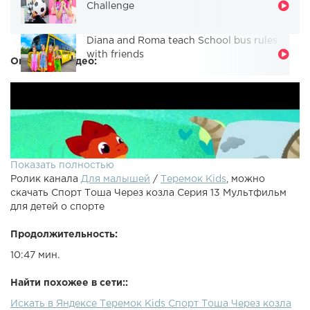
Challenge
Diana and Roma teach School bus rules
with friends
Описание видео:
Показать полностью
Ролик канала
Для малышей
/
Теремок Kids
, можно
скачать Спорт Тоша Через козла Серия 13 Мультфильм
для детей о спорте
Продолжительность:
10:47 мин.
Найти похожее в сети::
Искать в Яндексе Теремок Kids Спорт Тоша Через козла