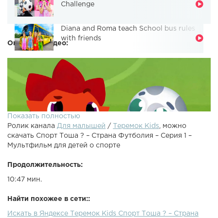
Challenge
Diana and Roma teach School bus rules
with friends
Описание видео:
Показать полностью
Ролик канала
Для малышей
/
Теремок Kids
, можно
скачать Спорт Тоша ? – Страна Футболия – Серия 1 –
Мультфильм для детей о спорте
Продолжительность:
10:47 мин.
Найти похожее в сети::
Искать в Яндексе Теремок Kids Спорт Тоша ? – Страна