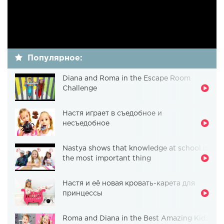
Популярное:
Diana and Roma in the Escape Room
Challenge
Настя играет в съедобное и
несъедобное
Nastya shows that knowledge at school is
the most important thing
Настя и её новая кровать-карета для
принцессы
Roma and Diana in the Best Amazing Kids