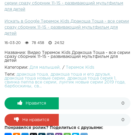
серии сразу сборник 11-15 - развивающий мультфильм
что Дракоша Тоша и его маленький помощник
для детей
Тойройчик могут любой скучный день превратить в
фантастическое приключение, а заодно дать ответы на
Искать в Google Теремок Kids Дракоша Тоша - все серии
все вопросы маленьких почемучек. выдувает волшебный
сразу сборник 11-15 - развивающий мультфильм для
пузырь, и приключения начинаются!Подпишись, чтобы
детей
не пропустить новую серию! Рекомендуем: МИ-МИ-
МИШКИ: ВСЕ О РОЗИ: Наши группы:ВК: , ОК: , ФБ: .Наш
16-03-20
78 458
24:52
сайт: .
Название: Видео Теремок Kids Дракоша Тоша - все серии
сразу сборник 11-15 - развивающий мультфильм для
детей
Категории:
Для малышей
/
Теремок Kids
Теги:
дракоша тоша
дракоша тоша и его друзья
дракоша тоша новые серии
дракоша тоша серия 1
свинка пеппа все серии
лунтик новые серии 2019 года
барбоскины
св...
Нравится
0
Не нравится
0
Понравился ролик? Поделиться с друзьями: