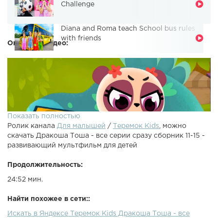
Challenge
Diana and Roma teach School bus rules
with friends
Описание видео:
Показать полностью
Ролик канала
Для малышей
/
Теремок Kids
, можно
скачать Дракоша Тоша - все серии сразу сборник 11-15 -
развивающий мультфильм для детей
Продолжительность:
24:52 мин.
Мультсериал Дракоша Тоша расскажет про живущую в
обычной семье панд живаю игрушка дракончика по
Найти похожее в сети::
имени Тоша. Родители-панды о нем не догадываются, а
Искать в Яндексе Теремок Kids Дракоша Тоша - все
дети-медвежата не могут без него прожить и дня, потому