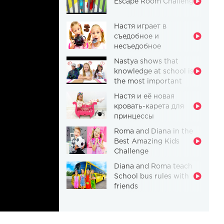
Escape Room Challenge
Настя играет в
съедобное и
несъедобное
Nastya shows that
knowledge at school is
the most important
thing
Настя и её новая
кровать-карета для
принцессы
Roma and Diana in the
Best Amazing Kids
Challenge
Diana and Roma teach
School bus rules with
friends