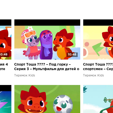
10:48
10:48
ия 4
Спорт Тоша ???? – Под горку –
Спорт Тоша ???
рте
Серия 3 – Мультфильм для детей о
спортсмен – Се
спорте
для детей о спо
Теремок Kids
Теремок Kids