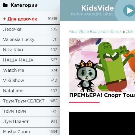
Категории
+ Для девочек
16318
Лерочка
302
Kids Video Видео для Детей
»
Для
Valensia Lucky
711
Nika Kiko
202
НАША МАША
627
Watch Me
874
Viki Show
740
NataLime
207
ПРЕМЬЕРА! Спорт Тоша
Трум Трум СЕЛЕКТ
1452
Трум Трум
1821
Лум Планет
933
Masha Zoom
1534