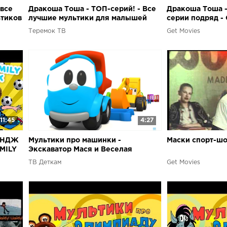
 все
Дракоша Тоша - ТОП-серий! - Все
Дракоша Тоша -
ьтиков
лучшие мультики для малышей
серии подряд -
для детей
Теремок ТВ
Get Movies
11:45
4:27
ЕНДЖ
Мультики про машинки -
Маски спорт-ш
AMILY
Экскаватор Мася и Веселая
ВЕ За
карусель. Спорт
ТВ Деткам
Get Movies