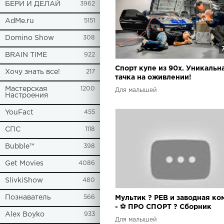
БЕРИ И ДЕЛАЙ
3962
AdMe.ru
5151
Domino Show
308
BRAIN TIME
922
Спорт купе из 90х. Уникальн
Хочу знать все!
217
тачка на оживлении!
Мастерская
1200
Для малышей
Настроения
YouFact
455
СПС
1118
Bubble™
398
Get Movies
4086
SlivkiShow
480
Познаватель
566
Мультик ? РЕВ и заводная ко
- ⚽ ПРО СПОРТ ? Сборник
Alex Boyko
933
спортивных серий ?
Для малышей