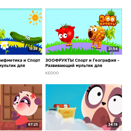
11:35
21:54
фметика и Спорт
ЗООФРУКТЫ Спорт и География -
мультик для
Развивающий мультик для
oo Мультики для
малышей от Kedoo Мультики для
KEDOO
детей
97:23
34:19