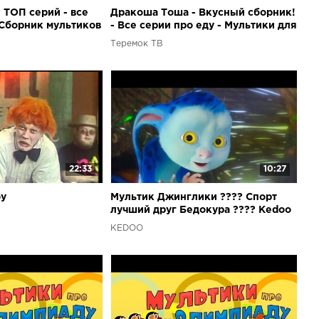
 ТОП серий - все
Дракоша Тоша - Вкусный сборник!
 Сборник мультиков
- Все серии про еду - Мультики для
малышей
Теремок ТВ
22:33
10:27
оу
Мультик Джинглики ???? Спорт
лучший друг Бедокура ???? Kedoo
мультики для детей
KEDOO