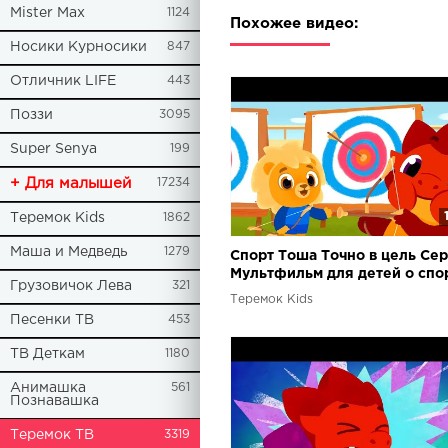
Mister Max
1124
Похожее видео:
Носики Курносики
847
Отличник LIFE
443
Поззи
3095
Super Senya
199
+ Для малышей
17234
Теремок Kids
1862
Маша и Медведь
1279
Спорт Тоша Точно в цель Сер
Мультфильм для детей о спо
Грузовичок Лева
321
Теремок Kids
Песенки ТВ
453
ТВ Деткам
1180
Анимашка
561
Познавашка
Теремок ТВ
3319