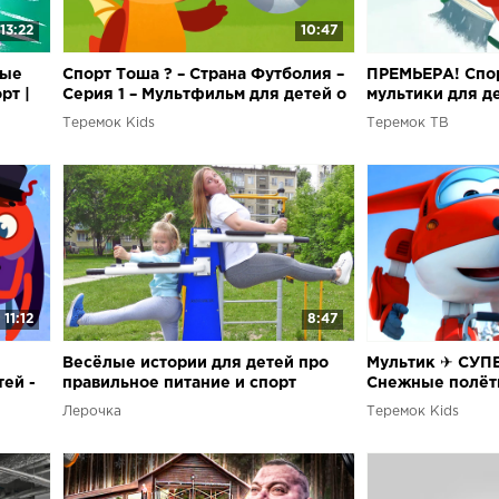
13:22
10:47
вые
Спорт Тоша ? – Страна Футболия –
ПРЕМЬЕРА! Спор
рт |
Серия 1 – Мультфильм для детей о
мультики для д
спорте
Теремок Kids
Теремок ТВ
11:12
8:47
Весёлые истории для детей про
Мультик ✈ СУП
ей -
правильное питание и спорт
Снежные полёт
мультфильмов п
Лерочка
Теремок Kids