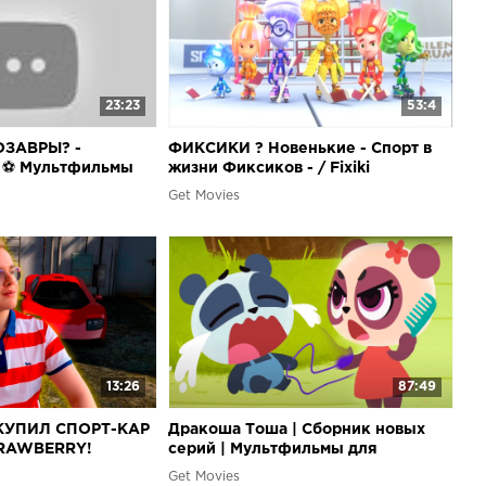
23:23
53:4
ОЗАВРЫ? -
ФИКСИКИ ? Новенькие - Спорт в
! ⚽ Мультфильмы
жизни Фиксиков - / Fixiki
 и машинки ?
Get Movies
13:26
87:49
 КУПИЛ СПОРТ-КАР
Дракоша Тоша | Сборник новых
TRAWBERRY!
серий | Мультфильмы для
детей???
Get Movies