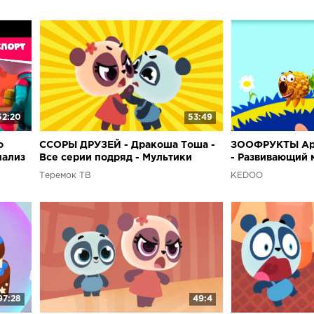
52:20
53:49
о
ССОРЫ ДРУЗЕЙ - Дракоша Тоша -
ЗООФРУКТЫ Ари
нализ
Все серии подряд - Мультики
- Развивающий 
/
малышей от Ked
Теремок ТВ
KEDOO
детей
97:28
49:4