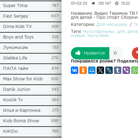
01-02-23
125 147
13:22
Super Tima
787
Название: Видео Теремок ТВ
Fast Sergey
607
для детей - Про спорт Сборни
Категории:
Для малышей
/
Т
Dima Kids TV
428
Теги:
мультфильмы
для
дете
новые
мультики
Boys and Toys
529
Луномосик
733
Нравится
0
Glebka Life
270
Понравился ролик? Поделить
ПАПА тайм
874
Max Show for Kids
920
Danik Junior
543
Kostik Tv
284
Илья и Картонка
275
Kids Roma Show
686
KiKiDo
789