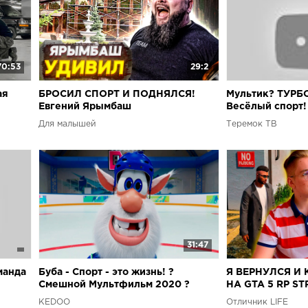
70:53
29:2
ая
БРОСИЛ СПОРТ И ПОДНЯЛСЯ!
Мультик? ТУРБ
Евгений Ярымбаш
Весёлый спорт
про динозавров
Для малышей
Теремок ТВ
31:47
манда
Буба - Спорт - это жизнь! ?
Я ВЕРНУЛСЯ И
Смешной Мультфильм 2020 ?
НА GTA 5 RP S
Kedoo мультики для детей
KEDOO
Отличник LIFE