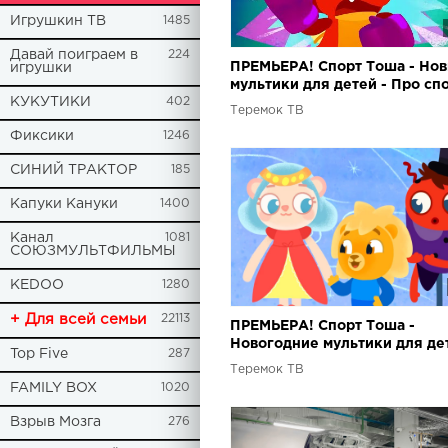
Игрушкин ТВ
1485
Давай поиграем в
224
ПРЕМЬЕРА! Спорт Тоша - Но
игрушки
мультики для детей - Про спо
КУКУТИКИ
402
Сборник
Теремок ТВ
Фиксики
1246
СИНИЙ ТРАКТОР
185
Капуки Кануки
1400
Канал
1081
СОЮЗМУЛЬТФИЛЬМЫ
KEDOO
1280
+ Для всей семьи
22113
ПРЕМЬЕРА! Спорт Тоша -
Новогодние мультики для дет
Top Five
287
Новые мультфильмы
Теремок ТВ
FAMILY BOX
1020
Взрыв Мозга
276