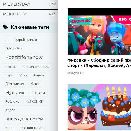
M EVERYDAY
238
MOGOL TV
496
Ключевые теги
...
kapuki kanuki
kids video
PozzitifonShow
Фиксики - Сборник серий пр
спорт - (Парашют, Хоккей, А
roblox
russian cartoons
крови, Команда, Шахматы ...) 
Фиксики
toys
Vlog
Алиса
Fixiki
Дим димыч
Макс
Мультик
Поззи
Роблокс
ФИКСИКИ
видео
видео для детей
влог
детский канал