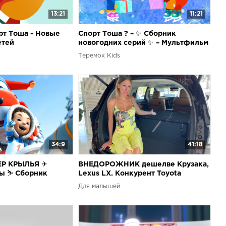
13:21
11:21
т Тоша - Новые
Спорт Тоша ? – ✨ Сборник
етей
новогодних серий ✨ – Мультфильм
для детей о спорте
Теремок Kids
34:9
41:18
ЕР КРЫЛЬЯ ✈
ВНЕДОРОЖНИК дешелве Крузака,
ы ⛷️ Сборник
Lexus LX. Конкурент Toyota
ро зимний спорт ❄️
Fortuner Мицубиси Паджеро Спорт.
Для малышей
Isuzu Mu-X