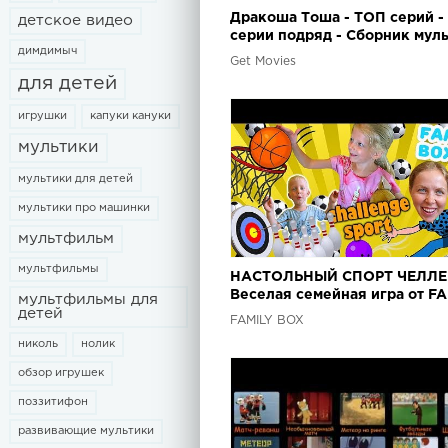
Дракоша Тоша - ТОП серий -
детское видео
серии подряд - Сборник мул
димдимыч
для детей
Get Movies
для детей
игрушки
капуки кануки
мультики
мультики для детей
мультики про машинки
мультфильм
мультфильмы
НАСТОЛЬНЫЙ СПОРТ ЧЕЛЛ
Веселая семейная игра от F
мультфильмы для
детей
BOX Кто выиграет в этой БИТ
FAMILY BOX
Кадром
николь
нолик
обзор игрушек
поззитифон
развивающие мультики