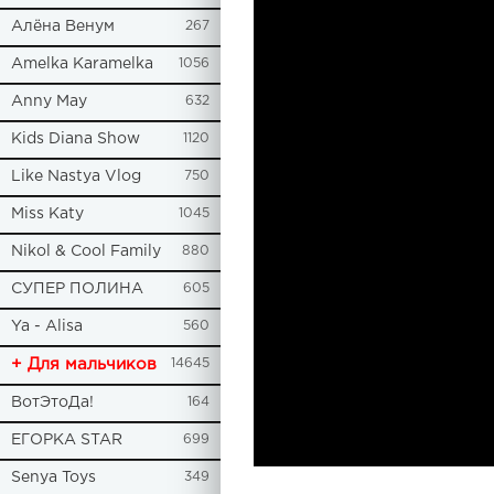
Алёна Венум
267
Amelka Karamelka
1056
Anny May
632
Kids Diana Show
1120
Like Nastya Vlog
750
Miss Katy
1045
Nikol & Cool Family
880
СУПЕР ПОЛИНА
605
Ya - Alisa
560
+ Для мальчиков
14645
ВотЭтоДа!
164
ЕГОРКА STAR
699
Senya Toys
349