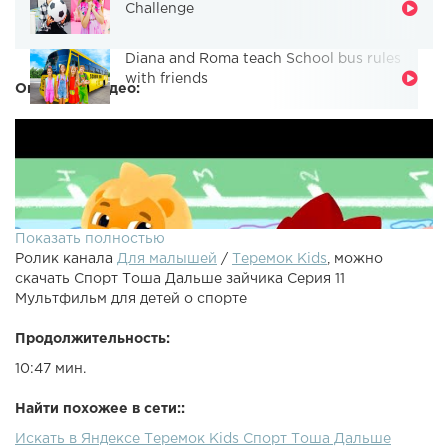
Challenge
Diana and Roma teach School bus rules
with friends
Описание видео:
Показать полностью
Ролик канала
Для малышей
/
Теремок Kids
, можно
скачать Спорт Тоша Дальше зайчика Серия 11
Мультфильм для детей о спорте
Продолжительность:
10:47 мин.
Найти похожее в сети::
Искать в Яндексе Теремок Kids Спорт Тоша Дальше