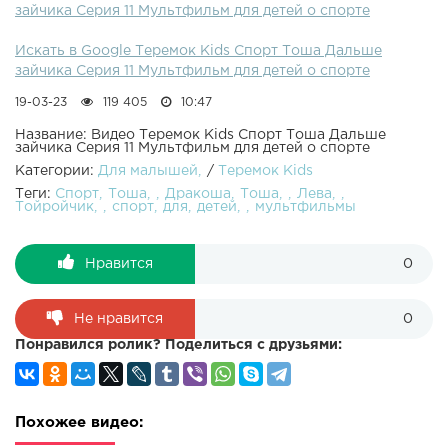
зайчика Серия 11 Мультфильм для детей о спорте
Искать в Google Теремок Kids Спорт Тоша Дальше
зайчика Серия 11 Мультфильм для детей о спорте
19-03-23
119 405
10:47
Название: Видео Теремок Kids Спорт Тоша Дальше
зайчика Серия 11 Мультфильм для детей о спорте
Категории:
Для малышей
/
Теремок Kids
Теги:
Спорт
Тоша
Дракоша
Тоша
Лева
Тойройчик
спорт
для
детей
мультфильмы
Нравится
0
Не нравится
0
Понравился ролик? Поделиться с друзьями:
Похожее видео: