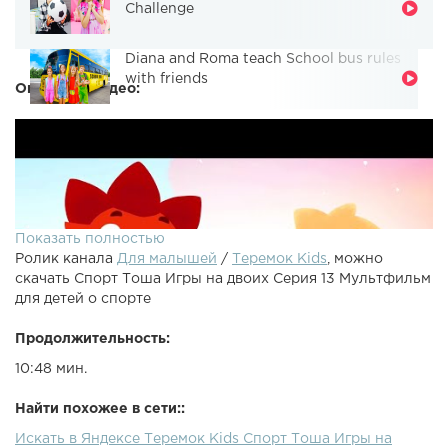
Challenge
Diana and Roma teach School bus rules
with friends
Описание видео:
Показать полностью
Ролик канала
Для малышей
/
Теремок Kids
, можно
скачать Спорт Тоша Игры на двоих Серия 13 Мультфильм
для детей о спорте
Продолжительность:
10:48 мин.
Найти похожее в сети::
Искать в Яндексе Теремок Kids Спорт Тоша Игры на