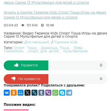
двоих Серия 13 Мультфильм для детей о спорте
Искать в Google Теремок Kids Спорт Тоша Игры на двоих
Серия 13 Мультфильм для детей о спорте
02-04-23
101 642
10:48
Название: Видео Теремок Kids Спорт Тоша Игры на двоих
Серия 13 Мультфильм для детей о спорте
Категории:
Для малышей
/
Теремок Kids
Теги:
Спорт
Тоша
Дракоша
Тоша
Лева
Тойройчик
спорт
для
детей
мультфильмы
Нравится
0
Не нравится
0
Понравился ролик? Поделиться с друзьями:
Похожее видео: