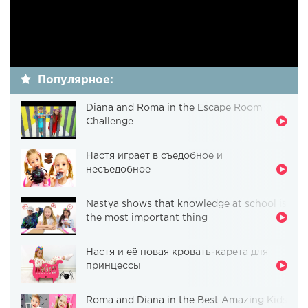
Популярное:
Diana and Roma in the Escape Room
Challenge
Настя играет в съедобное и
несъедобное
Nastya shows that knowledge at school is
the most important thing
Настя и её новая кровать-карета для
принцессы
Roma and Diana in the Best Amazing Kids