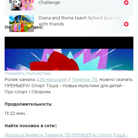
Challenge
Diana and Roma teach School bus rules
with friends
Описание видео:
Показать полностью
Ролик канала
Для малышей
/
Теремок ТВ
, можно скачать
ПРЕМЬЕРА! Спорт Тоша - Новые мультики для детей -
Про спорт | Сборник
Продолжительность:
13:22 мин.
Найти похожее в сети::
Искать в Яндексе Теремок ТВ ПРЕМЬЕРА! Спорт Тоша -