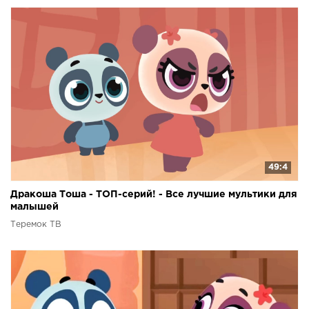
49:4
Дракоша Тоша - ТОП-серий! - Все лучшие мультики для
малышей
Теремок ТВ