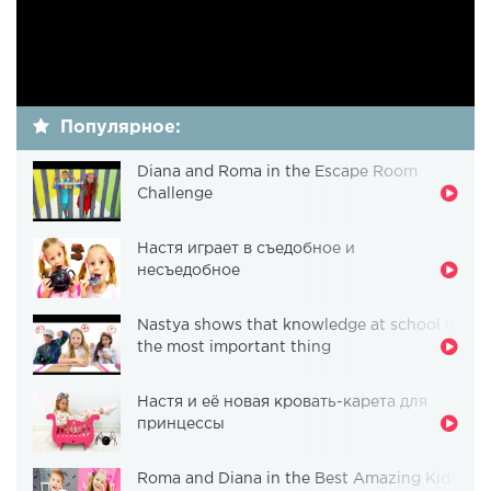
Популярное:
Diana and Roma in the Escape Room
Challenge
Настя играет в съедобное и
несъедобное
Nastya shows that knowledge at school is
the most important thing
Настя и её новая кровать-карета для
принцессы
Roma and Diana in the Best Amazing Kids