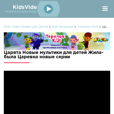
Kids Video Видео для Детей
»
Для малышей
»
Теремок Kids
» Царята Новые мультики для детей Жила-была Царевна
Царята Новые мультики для детей Жила-
была Царевна новые серии