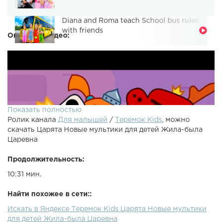
Diana and Roma teach School bus rules
with friends
Описание видео:
Показать полностью
Ролик канала
Для малышей
/
Теремок Kids
, можно
скачать Царята Новые мультики для детей Жила-была
Царевна
Продолжительность:
10:31 мин.
Найти похожее в сети::
Искать в Яндексе Теремок Kids Царята Новые мультики
для детей Жила-была Царевна