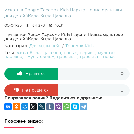
Искать в Google Теремок Kids Царята Новые мультики
для детей Жила-была Царевна
05-04-23
84 278
10:31
Название: Видео Теремок Kids Царята Новые мультики
для детей Жила-была Царевна
Категории:
Для малышей
/
Теремок Kids
Теги:
жила-была
царевна
новые
серии
мультик
царевна
мультфильм
царевна
царевна
новая
Нравится
0
Не нравится
0
Понравился ролик? Поделиться с друзьями:
Похожее видео: