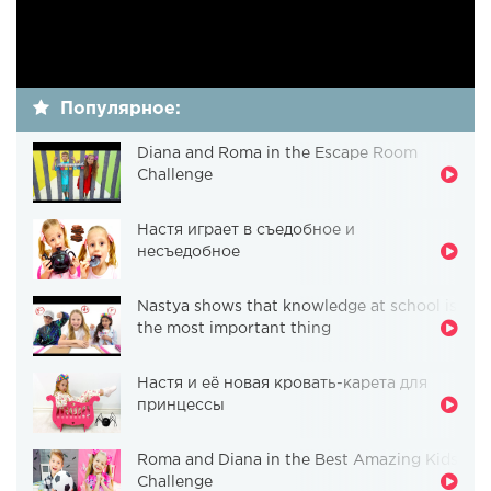
Популярное:
Diana and Roma in the Escape Room
Challenge
Настя играет в съедобное и
несъедобное
Nastya shows that knowledge at school is
the most important thing
Настя и её новая кровать-карета для
принцессы
Roma and Diana in the Best Amazing Kids
Challenge