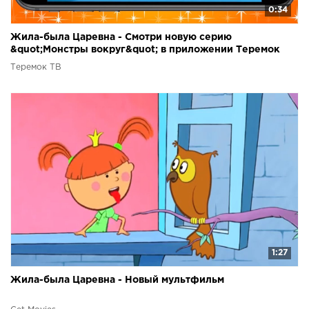
0:34
Жила-была Царевна - Смотри новую серию
&quot;Монстры вокруг&quot; в приложении Теремок
ТВ!
Теремок ТВ
1:27
Жила-была Царевна - Новый мультфильм