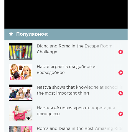
Популярное:
Diana and Roma in the Escape Room
Challenge
Настя играет в съедобное и
несъедобное
Nastya shows that knowledge at school is
the most important thing
Настя и её новая кровать-карета для
принцессы
Roma and Diana in the Best Amazing Kids