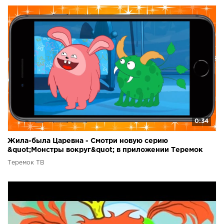
0:34
Жила-была Царевна - Смотри новую серию
&quot;Монстры вокруг&quot; в приложении Теремок
ТВ!
Теремок ТВ