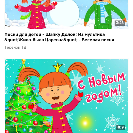
3:28
Песни для детей - Шапку Долой! Из мультика
&quot;Жила-была Царевна&quot; - Веселая песня
мультик про зиму
Теремок ТВ
8:9