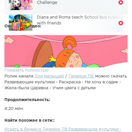
Challenge
Diana and Roma teach School bus rules
with friends
Описание видео:
Показать полностью
Ролик канала
Для малышей
/
Теремок ТВ
, можно скачать
Развивающие мультики - Раскраска - Не хочу в садик -
Жила-была Царевна - Учим цвета с детьми
Продолжительность:
4:20 мин.
Жила-была Царевна, новая серия! Смотри новое видео
"Зимние забавы" только в нашем приложении для детей:
Найти похожее в сети::
Новое детское приложение Теремок ТВ, скачай и смотри
Искать в Яндексе Теремок ТВ Развивающие мультики -
любимые мультики: Развивающие мультики для детей,