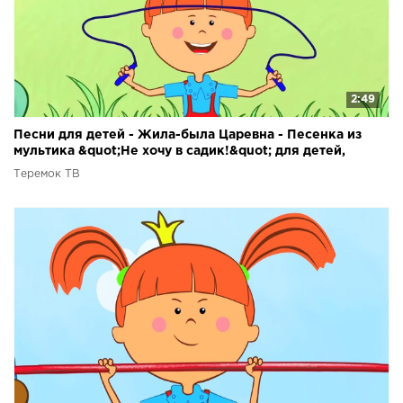
2:49
Песни для детей - Жила-была Царевна - Песенка из
мультика &quot;Не хочу в садик!&quot; для детей,
малышей
Теремок ТВ