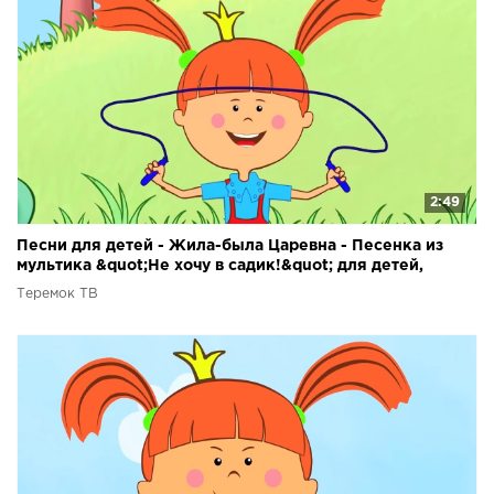
2:49
Песни для детей - Жила-была Царевна - Песенка из
мультика &quot;Не хочу в садик!&quot; для детей,
малышей
Теремок ТВ