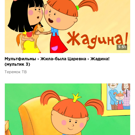
5:51
Мультфильмы - Жила-была Царевна - Жадина!
(мультик 3)
Теремок ТВ