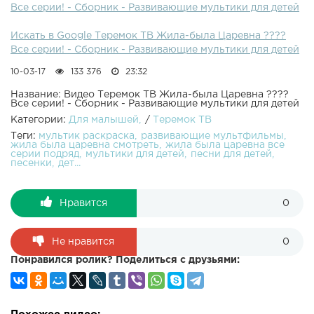
Все серии! - Сборник - Развивающие мультики для детей
ТВ, скачай и смотри любимые мультики: Написать ОК
Искать в Google Теремок ТВ Жила-была Царевна ????
Все серии! - Сборник - Развивающие мультики для детей
10-03-17
133 376
23:32
Название: Видео Теремок ТВ Жила-была Царевна ????
Все серии! - Сборник - Развивающие мультики для детей
Категории:
Для малышей
/
Теремок ТВ
Теги:
мультик раскраска
развивающие мультфильмы
жила была царевна смотреть
жила была царевна все
серии подряд
мультики для детей
песни для детей
песенки
дет...
Нравится
0
Не нравится
0
Понравился ролик? Поделиться с друзьями: