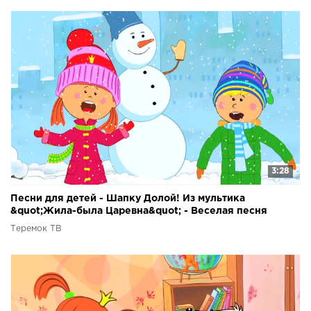
3:28
Песни для детей - Шапку Долой! Из мультика
&quot;Жила-была Царевна&quot; - Веселая песня
мультик про зиму
Теремок ТВ