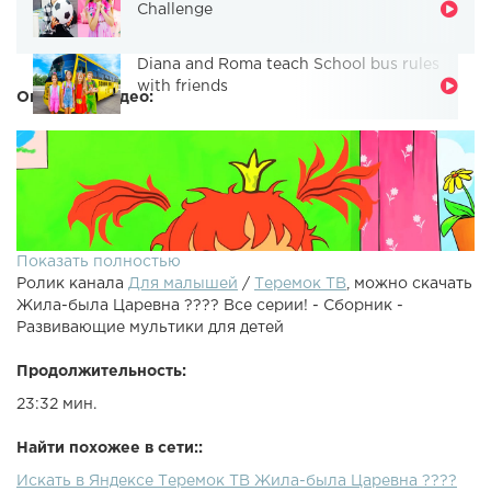
Challenge
Diana and Roma teach School bus rules
with friends
Описание видео:
Показать полностью
Ролик канала
Для малышей
/
Теремок ТВ
, можно скачать
Жила-была Царевна ???? Все серии! - Сборник -
Развивающие мультики для детей
Продолжительность:
23:32 мин.
Жила-была Царевна, новая серия! Смотри новое видео
"Зимние забавы" только в нашем приложении для детей:
Найти похожее в сети::
Новое детское приложение Теремок ТВ, скачай и смотри
Искать в Яндексе Теремок ТВ Жила-была Царевна ????
любимые мультики: Новое детское приложение Теремок