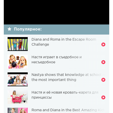
Популярное:
Diana and Roma in the Escape Room
Challenge
Настя играет в съедобное и
несъедобное
Nastya shows that knowledge at school is
the most important thing
Настя и её новая кровать-карета для
принцессы
Roma and Diana in the Best Amazing Kids