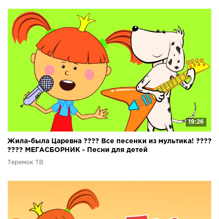
19:26
Жила-была Царевна ???? Все песенки из мультика! ????
???? МЕГАСБОРНИК - Песни для детей
Теремок ТВ