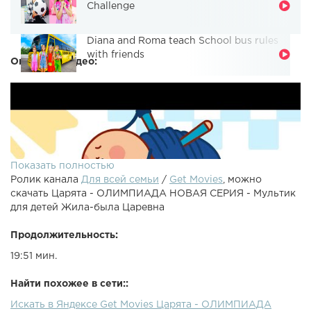
Challenge
Diana and Roma teach School bus rules
with friends
Описание видео:
Показать полностью
Ролик канала
Для всей семьи
/
Get Movies
, можно
скачать Царята - ОЛИМПИАДА НОВАЯ СЕРИЯ - Мультик
для детей Жила-была Царевна
Продолжительность:
19:51 мин.
Найти похожее в сети::
Искать в Яндексе Get Movies Царята - ОЛИМПИАДА