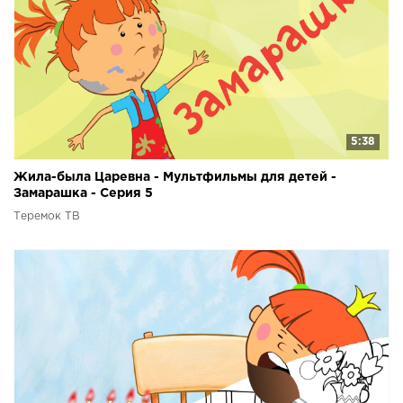
5:38
Жила-была Царевна - Мультфильмы для детей -
Замарашка - Серия 5
Теремок ТВ