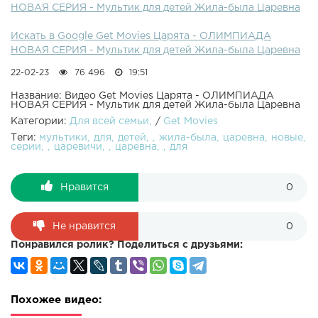
НОВАЯ СЕРИЯ - Мультик для детей Жила-была Царевна
Искать в Google Get Movies Царята - ОЛИМПИАДА
НОВАЯ СЕРИЯ - Мультик для детей Жила-была Царевна
22-02-23
76 496
19:51
Название: Видео Get Movies Царята - ОЛИМПИАДА
НОВАЯ СЕРИЯ - Мультик для детей Жила-была Царевна
Категории:
Для всей семьи
/
Get Movies
Теги:
мультики
для
детей
жила-была
царевна
новые
серии
царевичи
царевна
для
Нравится
0
Не нравится
0
Понравился ролик? Поделиться с друзьями:
Похожее видео: