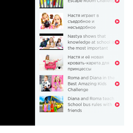
Escape Room Challenge
Настя играет в
съедобное и
несъедобное
Nastya shows that
knowledge at school is
the most important
thing
Настя и её новая
кровать-карета для
принцессы
Roma and Diana in the
Best Amazing Kids
Challenge
Diana and Roma teach
School bus rules with
friends