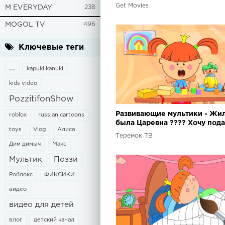
Get Movies
M EVERYDAY
238
MOGOL TV
496
Ключевые теги
...
kapuki kanuki
kids video
PozzitifonShow
Развивающие мультики - Жи
roblox
russian cartoons
была Царевна ???? Хочу пода
toys
Vlog
Алиса
- Раскраска с Царевной
Теремок ТВ
Дим димыч
Макс
Мультик
Поззи
Роблокс
ФИКСИКИ
видео
видео для детей
влог
детский канал