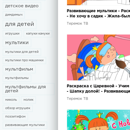
детское видео
Развивающие мультики - Рас
димдимыч
- Не хочу в садик - Жила-бы
Царевна - Учим цвета с деть
для детей
Теремок ТВ
игрушки
капуки кануки
мультики
мультики для детей
мультики про машинки
мультфильм
мультфильмы
Раскраска с Царевной - Учим
мультфильмы для
детей
- Шапку долой! - Развивающ
мультики для малышей
Теремок ТВ
николь
нолик
обзор игрушек
поззитифон
развивающие мультики