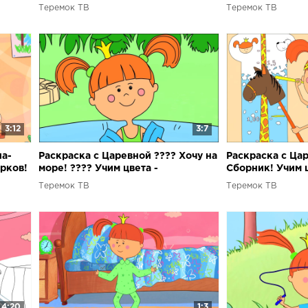
Теремок ТВ
Теремок ТВ
3:12
3:7
ла-
Раскраска с Царевной ???? Хочу на
Раскраска с Ца
рков!
море! ???? Учим цвета -
Сборник! Учим ц
Развивающие, обучающие
Развивающие, 
Теремок ТВ
Теремок ТВ
мультики для детей
мультики для д
4:20
1:3