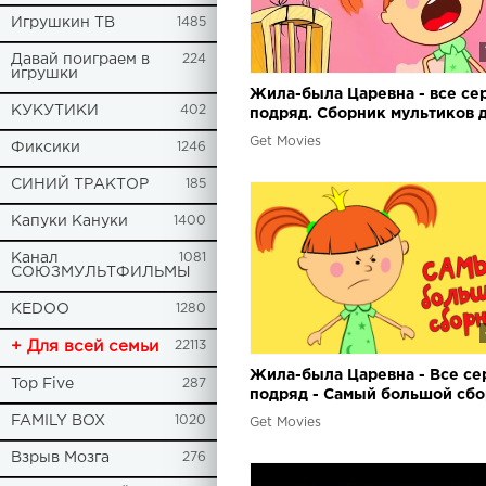
Игрушкин ТВ
1485
Давай поиграем в
224
игрушки
Жила-была Царевна - все се
КУКУТИКИ
402
подряд. Сборник мультиков 
малышей от 1 года
Get Movies
Фиксики
1246
СИНИЙ ТРАКТОР
185
Капуки Кануки
1400
Канал
1081
СОЮЗМУЛЬТФИЛЬМЫ
KEDOO
1280
+ Для всей семьи
22113
Жила-была Царевна - Все се
Top Five
287
подряд - Самый большой сб
(8 серий + песенка)
FAMILY BOX
1020
Get Movies
Взрыв Мозга
276