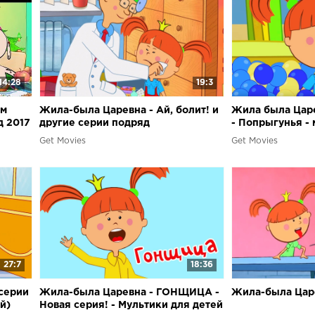
14:28
19:3
ым
Жила-была Царевна - Ай, болит! и
Жила была Царе
д 2017
другие серии подряд
- Попрыгунья -
девочек
Get Movies
Get Movies
27:7
18:36
серии
Жила-была Царевна - ГОНЩИЦА -
Жила-была Царе
й)
Новая серия! - Мультики для детей