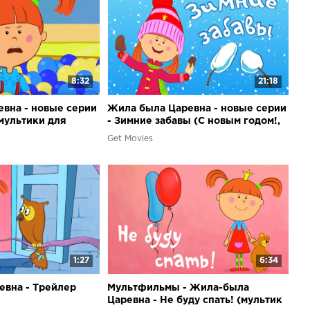
8:32
21:18
вна - новые серии
Жила была Царевна - новые серии
 мультики для
- Зимние забавы (С новым годом!,
Шапку долой, Новогодняя
Get Movies
песенка)
1:27
6:34
вна - Трейлер
Мультфильмы - Жила-была
Царевна - Не буду спать! (мультик