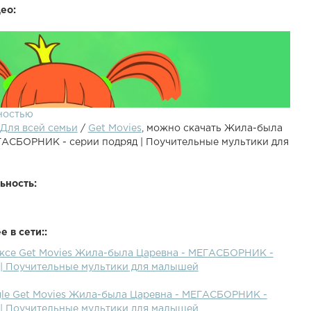
ео:
ностью
Для всей семьи
/
Get Movies
, можно скачать Жила-была
ГАСБОРНИК - серии подряд | Поучительные мультики для
ьность:
 в сети::
а Царевна ► Посуда с Царевной ► В сборник Жила-
ексе Get Movies Жила-была Царевна - МЕГАСБОРНИК -
 вошли серии: - Жила была Царевна Серия 7 "Не хочу
 | Поучительные мультики для малышей
"- Жила-была Царевна Серия 6 "Про еду" - Жила-была
я 5 "Замарашка" - Жила-была Царевна Серия 4
gle Get Movies Жила-была Царевна - МЕГАСБОРНИК -
казки" - Жила-была Царевна Серия 3 "Жадина" - Жила-
 | Поучительные мультики для малышей