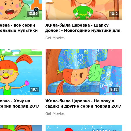
13:59
10:2
вна - все серии
Жила-была Царевна - Шапку
тельные мультики
долой! - Новогодние мультики для
детей
Get Movies
19:1
9:15
вна - Хочу на
Жила-была Царевна - Не хочу в
 серии подряд 2017
садик! и другие серии подряд 2017
Get Movies