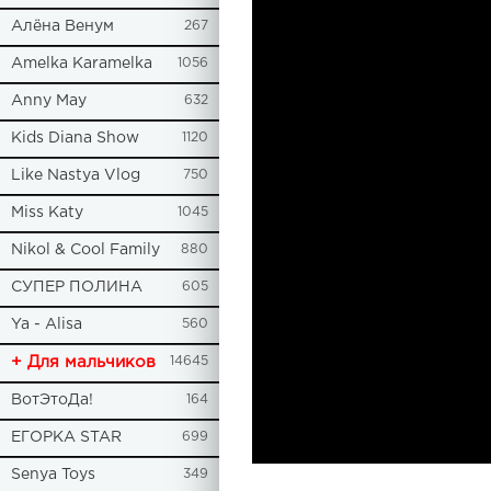
Алёна Венум
267
Amelka Karamelka
1056
Anny May
632
Kids Diana Show
1120
Like Nastya Vlog
750
Miss Katy
1045
Nikol & Cool Family
880
СУПЕР ПОЛИНА
605
Ya - Alisa
560
+ Для мальчиков
14645
ВотЭтоДа!
164
ЕГОРКА STAR
699
Senya Toys
349