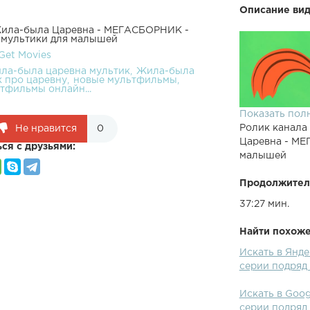
Описание вид
 Жила-была Царевна - МЕГАСБОРНИК -
е мультики для малышей
Get Movies
ла-была царевна мультик
Жила-была
к про царевну
новые мультфильмы
тфильмы онлайн...
Показать пол
Ролик канала
Не нравится
0
Царевна - МЕ
ся с друзьями:
малышей
Продолжител
37:27 мин.
Найти похожее
Кукла-игрушк
Искать в Янд
была царевна
серии подряд
проигрывать!
Царевна Сери
Искать в Goo
"Волшебные с
серии подряд