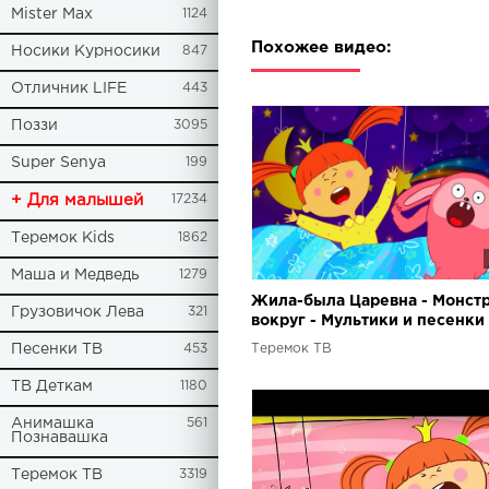
Mister Max
1124
Похожее видео:
Носики Курносики
847
Отличник LIFE
443
Поззи
3095
Super Senya
199
+ Для малышей
17234
Теремок Kids
1862
Маша и Медведь
1279
Жила-была Царевна - Монст
Грузовичок Лева
321
вокруг - Мультики и песенки
детей
Теремок ТВ
Песенки ТВ
453
ТВ Деткам
1180
Анимашка
561
Познавашка
Теремок ТВ
3319