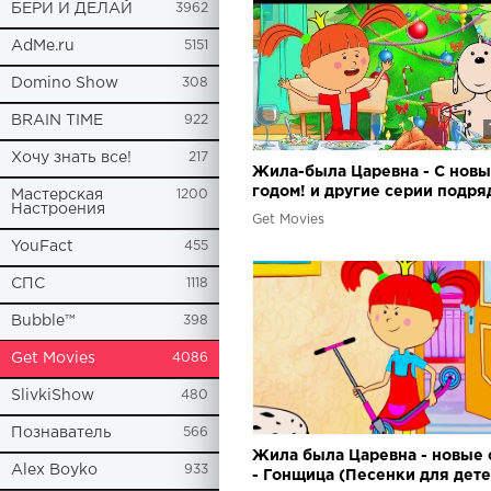
БЕРИ И ДЕЛАЙ
3962
AdMe.ru
5151
Domino Show
308
BRAIN TIME
922
Хочу знать все!
217
Жила-была Царевна - С нов
годом! и другие серии подря
Мастерская
1200
Настроения
Get Movies
YouFact
455
СПС
1118
Bubble™
398
Get Movies
4086
SlivkiShow
480
Познаватель
566
Жила была Царевна - новые 
Alex Boyko
933
- Гонщица (Песенки для дете