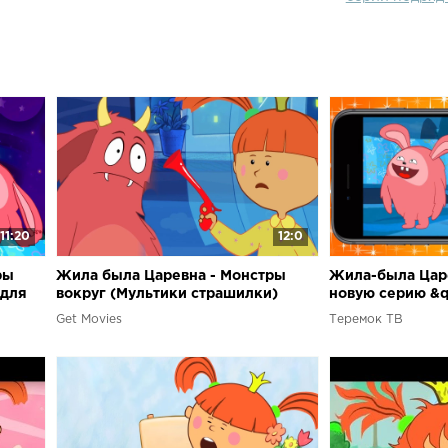
была Царевна 
"Хочу подарк
непоседливую 
жизни. Она х
как и у любо
нравоучений!
11:20
12:0
ры
Жила была Царевна - Монстры
Жила-была Царе
 для
вокруг (Мультики страшилки)
новую серию &
вокруг&quot; в
Get Movies
Теремок ТВ
Теремок ТВ!