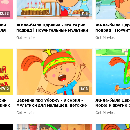
12:53
11:5
рии
Жила-была Царевна - все серии
Жила-была Царе
для
подряд | Поучительные мультики
подряд | Поучи
для малышей
для малышей
Get Movies
Get Movies
47:12
8:18
рии
Царевна про уборку - 9 серия -
Жила-была Царе
орник
Мультики для малышей, детские
море! и другие
песенки
Get Movies
Get Movies