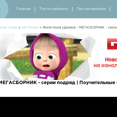
Главная
Топ по рейтингу
Про автомобили
всей семьи
»
Get Movies
» Жила-была Царевна - МЕГАСБОРНИК - серии 
МЕГАСБОРНИК - серии подряд | Поучительные 