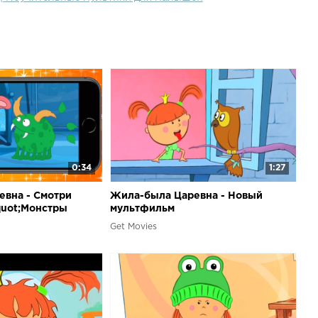
Серия 1 "Не хочу спать!" - Жила-была Царевна Cерия 2
ов!"- новый многосерийный мультфильм про маленькую и
девчушку. В каждой серии - поучительная история из ее
оть и царевна, желания у нее совершенно обыкновенные,
го ребенка - побольше сладостей и поменьше
0:34
1:27
вна - Смотри
Жила-была Царевна - Новый
quot;Монстры
мультфильм
 приложении
Get Movies