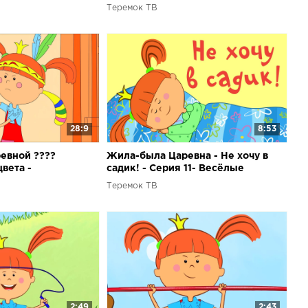
1)
Теремок ТВ
28:9
8:53
ревной ????
Жила-была Царевна - Не хочу в
вета -
садик! - Серия 11- Весёлые
обучающие
развивающие мультики для детей
Теремок ТВ
етей
2:49
2:43