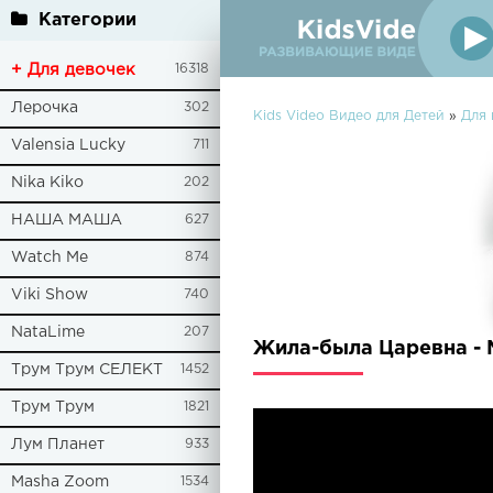
Категории
+ Для девочек
16318
Лерочка
302
Kids Video Видео для Детей
»
Для 
Valensia Lucky
711
Nika Kiko
202
НАША МАША
627
Watch Me
874
Viki Show
740
NataLime
207
Жила-была Царевна - 
Трум Трум СЕЛЕКТ
1452
Трум Трум
1821
Лум Планет
933
Masha Zoom
1534