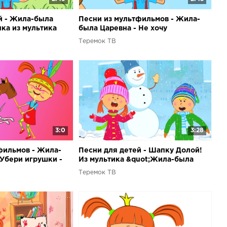
й - Жила-была
Песни из мультфильмов - Жила-
нка из мультика
была Царевна - Не хочу
 садик!&quot; для
проигрывать - Веселые мультики
Теремок ТВ
й
для детей
3:0
3:28
фильмов - Жила-
Песни для детей - Шапку Долой!
 Убери игрушки -
Из мультика &quot;Жила-была
део для детей
Царевна&quot; - Веселая песня
Теремок ТВ
мультик про зиму