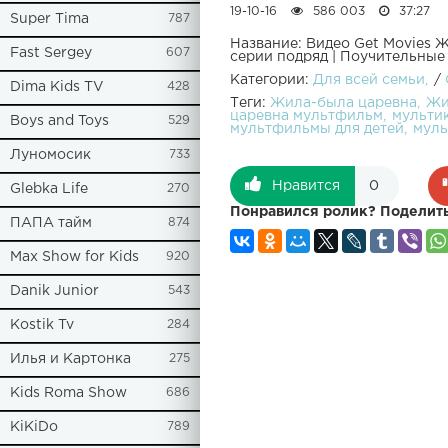
19-10-16
586 003
37:27
Super Tima
787
Название: Видео Get Movies
Fast Sergey
607
серии подряд | Поучительны
Категории:
Для всей семьи
/
Dima Kids TV
428
Теги:
Жила-была царевна
Жи
царевна мультфильм
мульти
Boys and Toys
529
мультфильмы для детей
муль
Луномосик
733
Нравится
0
Glebka Life
270
Понравился ролик? Поделить
ПАПА тайм
874
Max Show for Kids
920
Danik Junior
543
Kostik Tv
284
Илья и Картонка
275
Kids Roma Show
686
KiKiDo
789