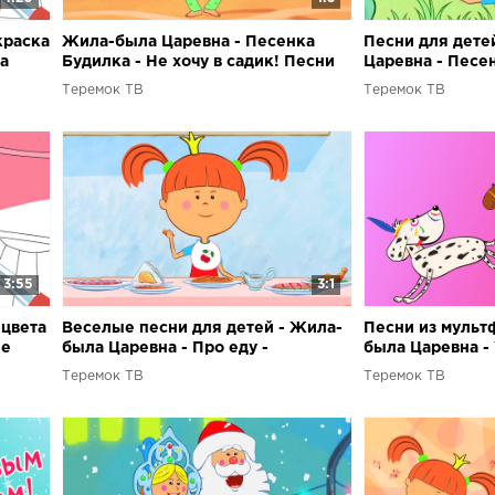
краска
Жила-была Царевна - Песенка
Песни для дете
ла
Будилка - Не хочу в садик! Песни
Царевна - Песе
ми
для детей из мультфильмов
&quot;Не хочу в
Теремок ТВ
Теремок ТВ
детей, малыше
3:55
3:1
 цвета
Веселые песни для детей - Жила-
Песни из мульт
ие
была Царевна - Про еду -
была Царевна -
Развивающие мультики
Развивающее ви
Теремок ТВ
Теремок ТВ