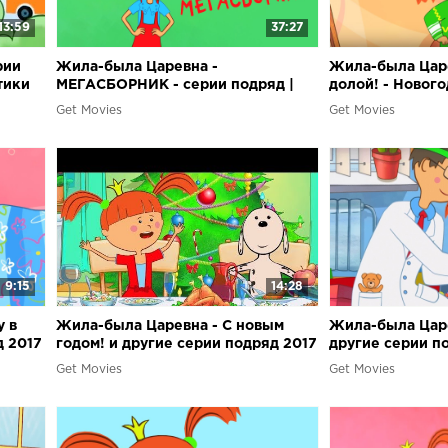
13:59
37:27
рии
Жила-была Царевна -
Жила-была Цар
тики
МЕГАСБОРНИК - серии подряд |
долой! - Новог
Поучительные мультики для
детей
Get Movies
Get Movies
малышей
9:15
14:28
у в
Жила-была Царевна - С новым
Жила-была Царе
д 2017
годом! и другие серии подряд 2017
другие серии п
Get Movies
Get Movies