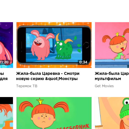
11:20
0:34
ры
Жила-была Царевна - Смотри
Жила-была Цар
 для
новую серию &quot;Монстры
мультфильм
вокруг&quot; в приложении
Теремок ТВ
Get Movies
Теремок ТВ!