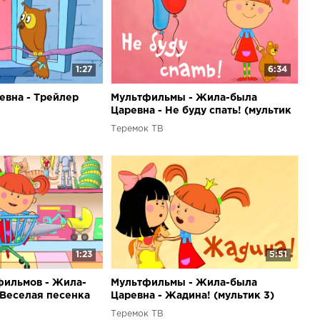
1:27
6:34
вна - Трейлер
Мультфильмы - Жила-была
Царевна - Не буду спать! (мультик
1)
Теремок ТВ
1:23
5:51
фильмов - Жила-
Мультфильмы - Жила-была
 Веселая песенка
Царевна - Жадина! (мультик 3)
Теремок ТВ