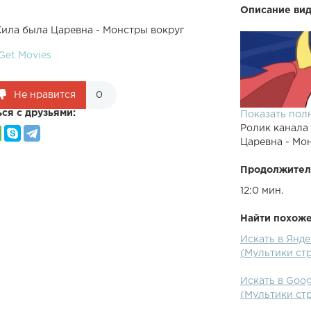
Описание вид
Жила была Царевна - Монстры вокруг
Get Movies
Не нравится
0
ся с друзьями:
Показать пол
Ролик канала
Царевна - Мо
Продолжител
12:0 мин.
Найти похожее
Искать в Янд
Кукла-игрушк
(Мультики ст
Искать в Goog
(Мультики ст