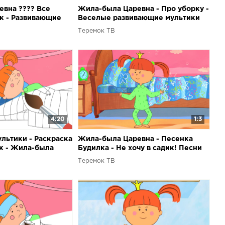
вна ???? Все
Жила-была Царевна - Про уборку -
ик - Развивающие
Веселые развивающие мультики
етей
для детей
Теремок ТВ
4:20
1:3
льтики - Раскраска
Жила-была Царевна - Песенка
ик - Жила-была
Будилка - Не хочу в садик! Песни
цвета с детьми
для детей из мультфильмов
Теремок ТВ