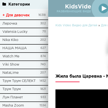
Категории
+ Для девочек
16318
Лерочка
302
Kids Video Видео для Детей
»
Для 
Valensia Lucky
711
Nika Kiko
202
НАША МАША
627
Watch Me
874
Viki Show
740
NataLime
207
Жила была Царевна - 
Трум Трум СЕЛЕКТ
1452
Трум Трум
1821
Лум Планет
933
Masha Zoom
1534