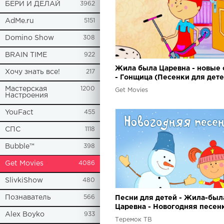
БЕРИ И ДЕЛАЙ
3962
AdMe.ru
5151
Domino Show
308
BRAIN TIME
922
Жила была Царевна - новые 
Хочу знать все!
217
- Гонщица (Песенки для дете
Мастерская
1200
Get Movies
Настроения
YouFact
455
СПС
1118
Bubble™
398
Get Movies
4086
SlivkiShow
480
Познаватель
566
Песни для детей - Жила-был
Царевна - Новогодняя песен
Alex Boyko
933
Теремок ТВ