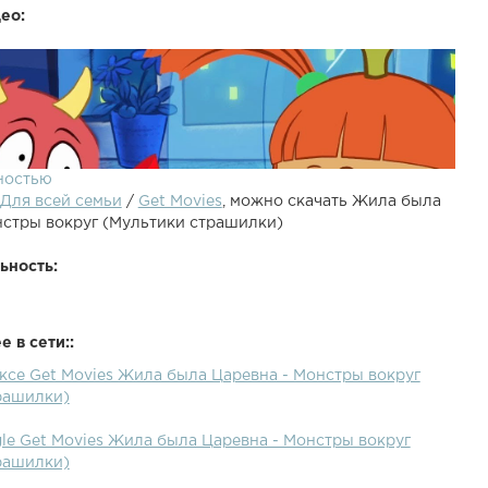
ео:
ностью
Для всей семьи
/
Get Movies
, можно скачать Жила была
нстры вокруг (Мультики страшилки)
ьность:
 в сети::
ексе Get Movies Жила была Царевна - Монстры вокруг
а Царевна ► Посуда с Царевной ►
рашилки)
le Get Movies Жила была Царевна - Монстры вокруг
рашилки)