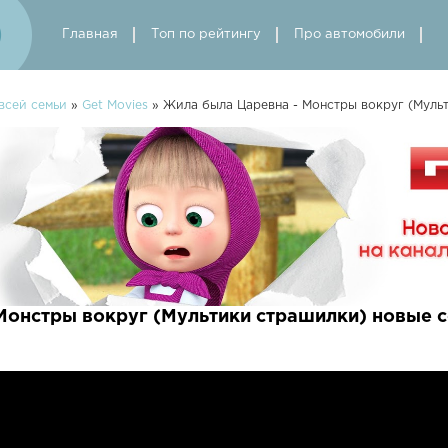
Главная
Топ по рейтингу
Про автомобили
всей семьи
»
Get Movies
» Жила была Царевна - Монстры вокруг (Муль
Монстры вокруг (Мультики страшилки) новые 