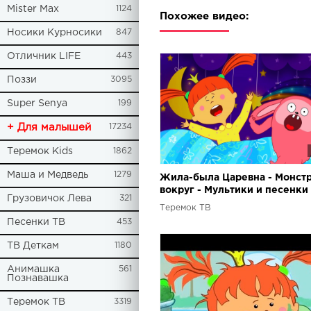
Mister Max
1124
Похожее видео:
Носики Курносики
847
Отличник LIFE
443
Поззи
3095
Super Senya
199
+ Для малышей
17234
Теремок Kids
1862
Маша и Медведь
1279
Жила-была Царевна - Монст
вокруг - Мультики и песенки
Грузовичок Лева
321
детей
Теремок ТВ
Песенки ТВ
453
ТВ Деткам
1180
Анимашка
561
Познавашка
Теремок ТВ
3319