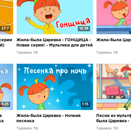
27:7
18:36
серии
Жила-была Царевна - ГОНЩИЦА -
Жила-была Царе
й)
Новая серия! - Мультики для детей
Теремок ТВ
Теремок ТВ
3:25
1:15
а
Жила-была Царевна - Ночная
Песни из мульт
ка
песенка
была Царевна -
про подарки
Теремок ТВ
Теремок ТВ