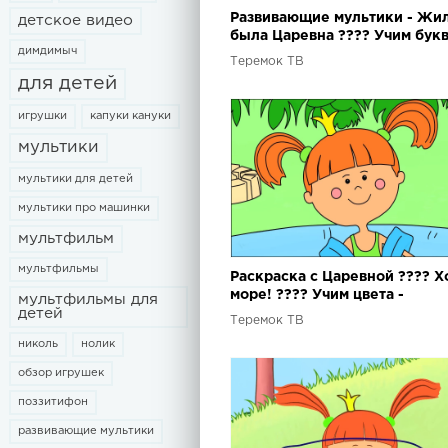
Развивающие мультики - Жи
детское видео
была Царевна ???? Учим букв
димдимыч
Раскраска с Царевной
Теремок ТВ
для детей
игрушки
капуки кануки
мультики
мультики для детей
мультики про машинки
мультфильм
мультфильмы
Раскраска с Царевной ???? Х
море! ???? Учим цвета -
мультфильмы для
детей
Развивающие, обучающие
Теремок ТВ
мультики для детей
николь
нолик
обзор игрушек
поззитифон
развивающие мультики