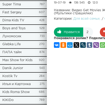
19-07-19
136 545
12:0
Super Tima
787
Название: Видео Get Movies 
Fast Sergey
607
(Мультики страшилки)
Категории:
Для всей семьи
/
Dima Kids TV
428
Boys and Toys
529
Нравится
2
Луномосик
733
Понравился ролик? Поделить
Glebka Life
270
ПАПА тайм
874
Max Show for Kids
920
Danik Junior
543
Kostik Tv
284
Илья и Картонка
275
Kids Roma Show
686
KiKiDo
789