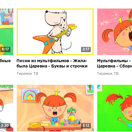
6:17
2:17
ебные
Песни из мультфильмов - Жила-
Мультфильмы -
была Царевна - Буквы и строчки
Царевна - Сборн
Теремок ТВ
Теремок ТВ
3:20
3:12