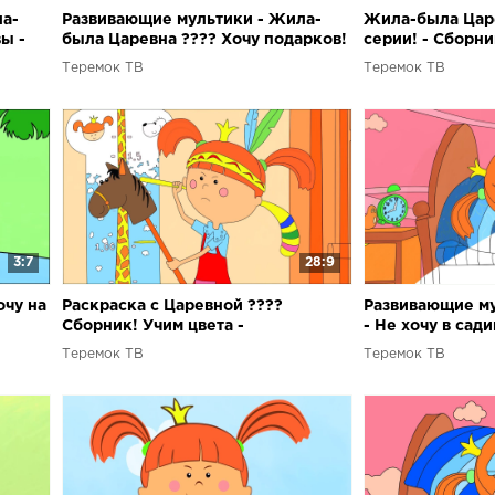
ла-
Развивающие мультики - Жила-
Жила-была Царе
ы -
была Царевна ???? Хочу подарков!
серии! - Сборн
- Раскраска с Царевной
мультики для д
Теремок ТВ
Теремок ТВ
3:7
28:9
очу на
Раскраска с Царевной ????
Развивающие му
Сборник! Учим цвета -
- Не хочу в сад
Развивающие, обучающие
Царевна - Учим 
Теремок ТВ
Теремок ТВ
мультики для детей