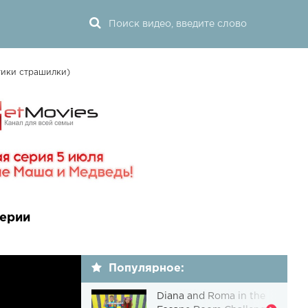
тики страшилки)
серии
Популярное:
Diana and Roma in the