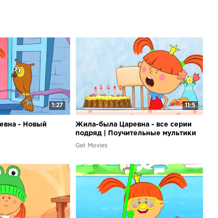
1:27
11:5
евна - Новый
Жила-была Царевна - все серии
подряд | Поучительные мультики
для малышей
Get Movies