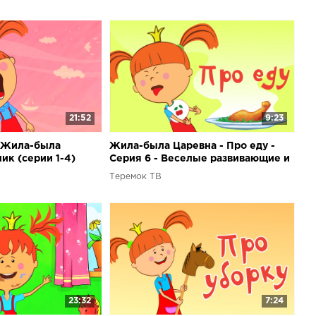
21:52
9:23
 Жила-была
Жила-была Царевна - Про еду -
ик (серии 1-4)
Серия 6 - Веселые развивающие и
обучающие мультики
Теремок ТВ
23:32
7:24