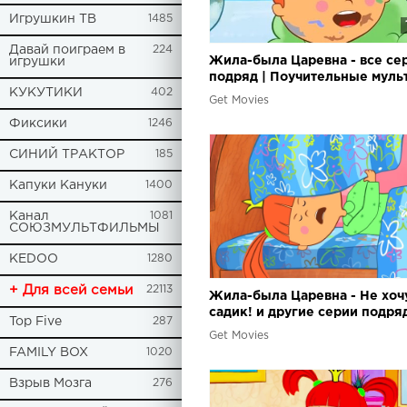
Игрушкин ТВ
1485
Давай поиграем в
224
Жила-была Царевна - все се
игрушки
подряд | Поучительные муль
КУКУТИКИ
402
для малышей
Get Movies
Фиксики
1246
СИНИЙ ТРАКТОР
185
Капуки Кануки
1400
Канал
1081
СОЮЗМУЛЬТФИЛЬМЫ
KEDOO
1280
+ Для всей семьи
22113
Жила-была Царевна - Не хоч
садик! и другие серии подря
Top Five
287
Get Movies
FAMILY BOX
1020
Взрыв Мозга
276