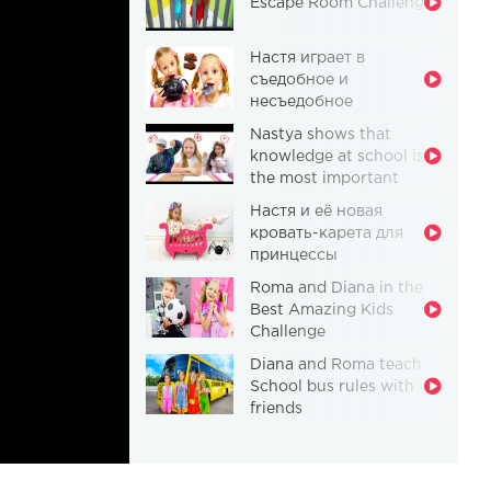
Escape Room Challenge
Настя играет в
съедобное и
несъедобное
Nastya shows that
knowledge at school is
the most important
thing
Настя и её новая
кровать-карета для
принцессы
Roma and Diana in the
Best Amazing Kids
Challenge
Diana and Roma teach
School bus rules with
friends