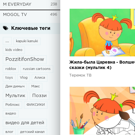
M EVERYDAY
238
MOGOL TV
496
Ключевые теги
...
kapuki kanuki
kids video
PozzitifonShow
Жила-была Царевна - Волш
сказки (мультик 4)
roblox
russian cartoons
Теремок ТВ
toys
Vlog
Алиса
Дим димыч
Макс
Мультик
Поззи
Роблокс
ФИКСИКИ
видео
видео для детей
влог
детский канал