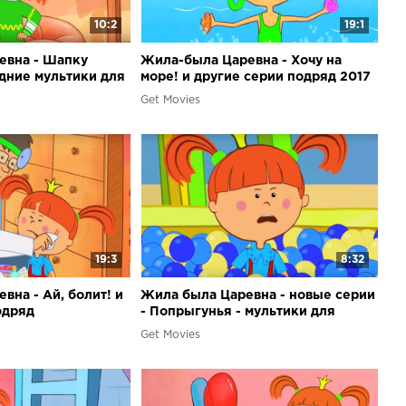
10:2
19:1
евна - Шапку
Жила-была Царевна - Хочу на
одние мультики для
море! и другие серии подряд 2017
Get Movies
19:3
8:32
вна - Ай, болит! и
Жила была Царевна - новые серии
одряд
- Попрыгунья - мультики для
девочек
Get Movies