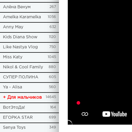
Алёна Венум
267
Amelka Karamelka
1056
Anny May
632
Kids Diana Show
1120
Like Nastya Vlog
750
Miss Katy
1045
Nikol & Cool Family
880
СУПЕР ПОЛИНА
605
Ya - Alisa
560
+ Для мальчиков
14645
ВотЭтоДа!
164
ЕГОРКА STAR
699
Senya Toys
349