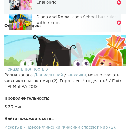
Challenge
Diana and Roma teach School bus rules
with friends
Описание видео:
Показать полностью
Ролик канала
Для малышей
/
Фиксики
, можно скачать
Фиксики спасают мир (2). Горит лес! Что делать? / Fixiki -
ПРЕМЬЕРА 2019
Продолжительность:
3:33 мин.
Вы видите огонь в лесу или поле! Как же поступить?
Спасаем себя и других – зовем на помощь взрослых,
Найти похожее в сети::
звоним по телефону 112 и сообщаем о пожаре!
Искать в Яндексе Фиксики Фиксики спасают мир (2).
Внимательно слушайте Симку и Нолика! Создано при