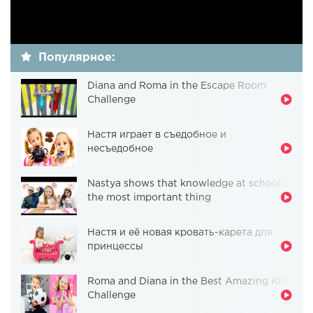
Популярное:
Diana and Roma in the Escape Room
Challenge
Настя играет в съедобное и
несъедобное
Nastya shows that knowledge at school is
the most important thing
Настя и её новая кровать-карета для
принцессы
Roma and Diana in the Best Amazing Kids
Challenge