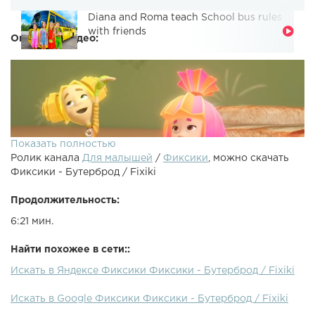
Diana and Roma teach School bus rules
with friends
Описание видео:
Показать полностью
Ролик канала
Для малышей
/
Фиксики
, можно скачать
Фиксики - Бутерброд / Fixiki
Продолжительность:
6:21 мин.
Смотреть серию Пирамида полностью - ДимДимыч и
Найти похожее в сети::
Нолик проводят научный опыт - проверяют “закон
Искать в Яндексе Фиксики Фиксики - Бутерброд / Fixiki
бутерброда”. Правда ли, что бутерброд всегда падает
маслом вниз? А вареньем? А сыром?.. А индейкой? Стоп!
Искать в Google Фиксики Фиксики - Бутерброд / Fixiki
Нельзя бросать на пол вкусную и полезную еду!
Настоящие ученые должны найти другой выход!Кто