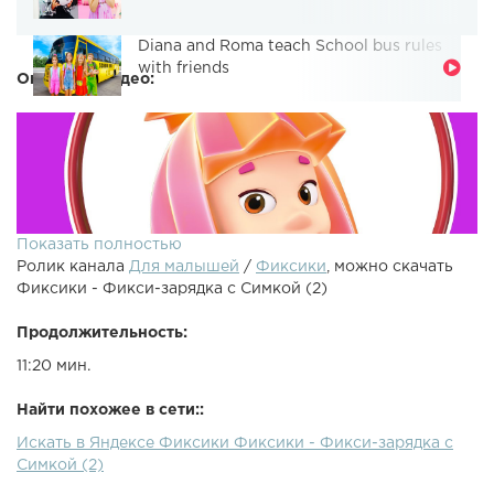
Diana and Roma teach School bus rules
with friends
Описание видео:
Показать полностью
Ролик канала
Для малышей
/
Фиксики
, можно скачать
Фиксики - Фикси-зарядка с Симкой (2)
Продолжительность:
11:20 мин.
Скачивайте приложение Фикси-Зарядка! Android - , iOS -
Найти похожее в сети::
Кто любит делать по утрам зарядку? Не очень-то много
Искать в Яндексе Фиксики Фиксики - Фикси-зарядка с
героев! А что если ее будут для вас проводить... фиксики?
Симкой (2)
Сразу все изменится! Просто попробуйте! Слушаем
Симку - и повторяем за ней! Новая серия Камень уже на