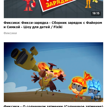
19:15
Фиксики: Фикси-зарядка - Сборник зарядок с Файером
и Симкой - Шоу для детей / Fixiki
Фиксики
1:0
Фиксики - О солнечном затмении (Солнечное затмение)