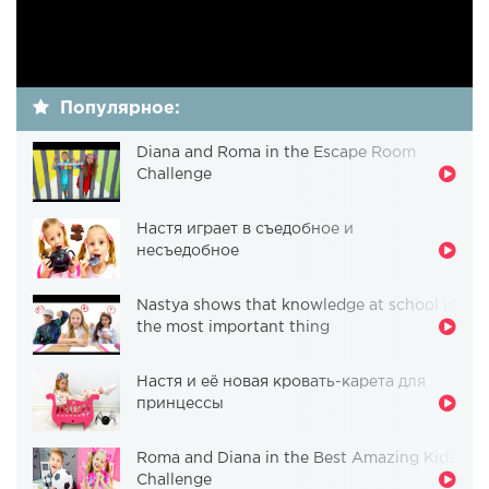
Популярное:
Diana and Roma in the Escape Room
Challenge
Настя играет в съедобное и
несъедобное
Nastya shows that knowledge at school is
the most important thing
Настя и её новая кровать-карета для
принцессы
Roma and Diana in the Best Amazing Kids
Challenge