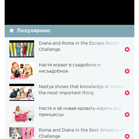
Популярное:
Diana and Roma in the Escape Room
Challenge
Настя играет в съедобное и
несъедобное
Nastya shows that knowledge at school is
the most important thing
Настя и её новая кровать-карета для
принцессы
Roma and Diana in the Best Amazing Kids
Challenge