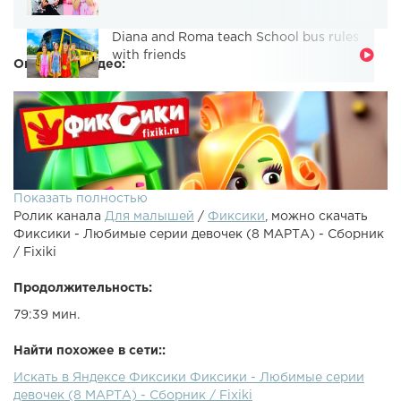
Diana and Roma teach School bus rules
with friends
Описание видео:
Показать полностью
Ролик канала
Для малышей
/
Фиксики
, можно скачать
Фиксики - Любимые серии девочек (8 МАРТА) - Сборник
/ Fixiki
Продолжительность:
79:39 мин.
Смотреть серию Пирамида полностью - Сборник серий к
8 МАРТА про девочек и для девочек:Красота Сито
Найти похожее в сети::
Вентиляция Термос Вертолет Пятно Дверной звонок
Искать в Яндексе Фиксики Фиксики - Любимые серии
Кино Невидимые чернила Конструктор Звезда
девочек (8 МАРТА) - Сборник / Fixiki
Драгоценность Окно Тренажер Зонтик Кто такие -