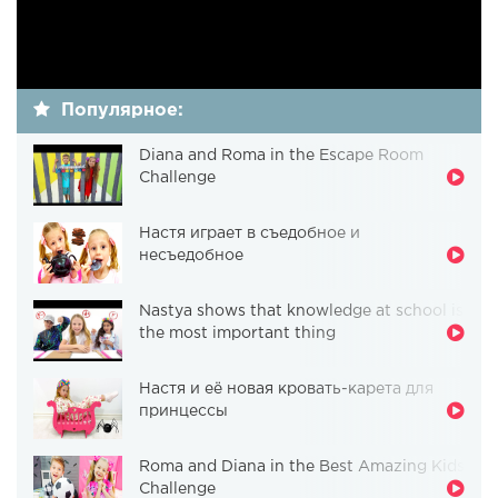
Популярное:
Diana and Roma in the Escape Room
Challenge
Настя играет в съедобное и
несъедобное
Nastya shows that knowledge at school is
the most important thing
Настя и её новая кровать-карета для
принцессы
Roma and Diana in the Best Amazing Kids
Challenge