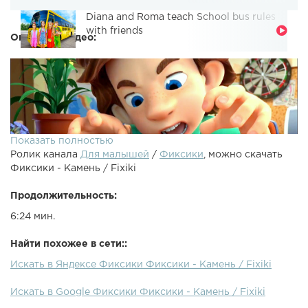
Diana and Roma teach School bus rules
with friends
Описание видео:
Показать полностью
Ролик канала
Для малышей
/
Фиксики
, можно скачать
Фиксики - Камень / Fixiki
Продолжительность:
6:24 мин.
Смотреть серию Пирамида полностью - Мог ли далекий
Найти похожее в сети::
фикси-предок Симки и Нолика превратиться в - и если
Искать в Яндексе Фиксики Фиксики - Камень / Fixiki
да, то можно ли его оживить? Вдруг сейчас случится
чудо - и перед нами предстанет Прапрапрапрапрадедус?
Искать в Google Фиксики Фиксики - Камень / Fixiki
Или Прапрапрапрапрабася?..Кто такие - большой-
большой секрет? Но все уже знают - так зовут маленьких