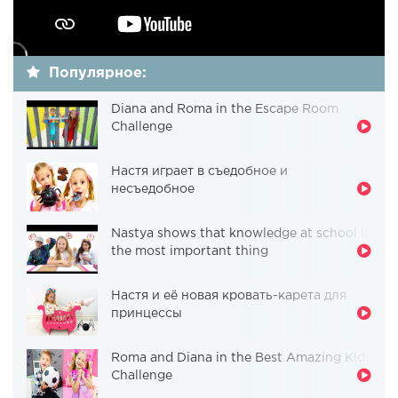
Популярное:
Diana and Roma in the Escape Room
Challenge
Настя играет в съедобное и
несъедобное
Nastya shows that knowledge at school is
the most important thing
Настя и её новая кровать-карета для
принцессы
Roma and Diana in the Best Amazing Kids
Challenge