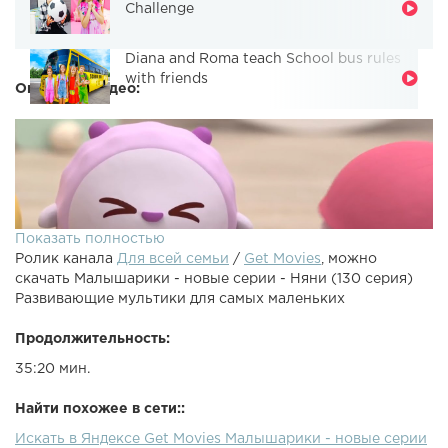
Challenge
Diana and Roma teach School bus rules
with friends
Описание видео:
Показать полностью
Ролик канала
Для всей семьи
/
Get Movies
, можно
скачать Малышарики - новые серии - Няни (130 серия)
Развивающие мультики для самых маленьких
Продолжительность:
35:20 мин.
Малышарики 130 - Няни. Приучение к горшкуСегодня
Барашик и Нюшенька будут нянками для мячика. Они
Найти похожее в сети::
пытатся найти для него удобный горшок. Один слишком
Искать в Яндексе Get Movies Малышарики - новые серии
большой, другой слишком маленький, а нужен тот,