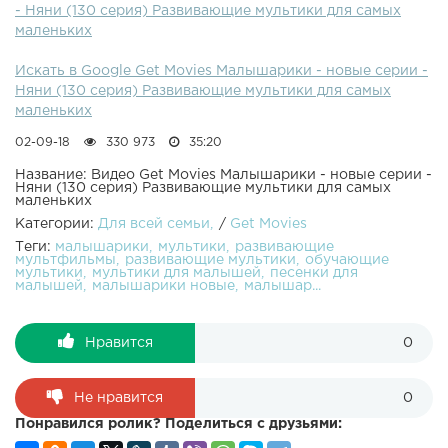
- Няни (130 серия) Развивающие мультики для самых
который будет по размеру.Смотрите отличные мультики
маленьких
для маленьких:Малышарики Фломастеры Малышарики
Мишка Малышарики Пароход Малышарики Чемпионы
Искать в Google Get Movies Малышарики - новые серии -
Малышарики Робот Малышарики Автобус Сборник
Няни (130 серия) Развивающие мультики для самых
мультиков для самых маленьких. Учим цифры и учимся
маленьких
считать с малышами. Новый обучающий развивающий
мультфильм "Малышарики" предназначен для малышей
02-09-18
330 973
35:20
от 0 до 4 лет. Играем, учимся и поём весёлые песенки с
Малышариками!
Название: Видео Get Movies Малышарики - новые серии -
Няни (130 серия) Развивающие мультики для самых
маленьких
Категории:
Для всей семьи
/
Get Movies
Теги:
малышарики
мультики
развивающие
мультфильмы
развивающие мультики
обучающие
мультики
мультики для малышей
песенки для
малышей
малышарики новые
малышар...
Нравится
0
Не нравится
0
Понравился ролик? Поделиться с друзьями: