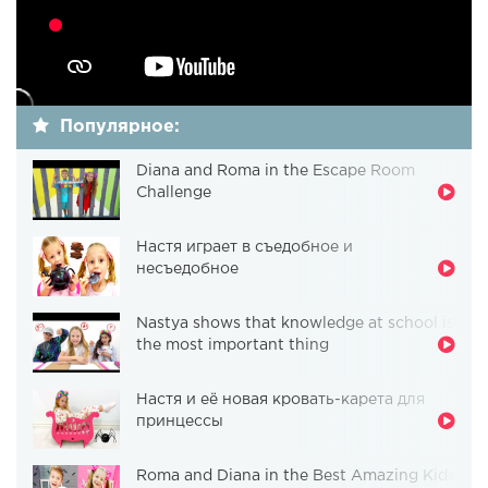
Популярное:
Diana and Roma in the Escape Room
Challenge
Настя играет в съедобное и
несъедобное
Nastya shows that knowledge at school is
the most important thing
Настя и её новая кровать-карета для
принцессы
Roma and Diana in the Best Amazing Kids