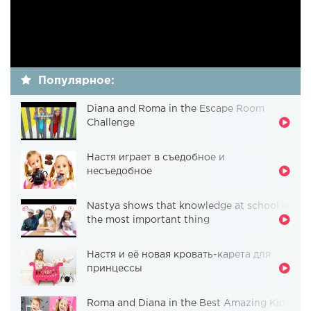
Популярное:
Diana and Roma in the Escape Room
Challenge
Настя играет в съедобное и
несъедобное
Nastya shows that knowledge at school is
the most important thing
Настя и её новая кровать-карета для
принцессы
Roma and Diana in the Best Amazing Kids