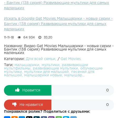
- Бантик (138 серия) Развивающие мультики для самых
138- Бантик. Ссора и мирОго! Сегодня мы увидим
маленьких
Пандочку в непривычном виде - без бантика. И как так
получилось? Оказалось, Крошик взял Пандочкин бантик
Искать в Google Get Movies Малышарики - новые серии -
и теперь друзья поссорились. Что делать в таком случае?
Бантик (138 серия) Развивающие мультики для самых
Нужно извиниться и помириться!Сборник мультиков для
маленьких
самых маленьких. Учим цифры и учимся считать с
малышами. Новый обучающий развивающий
11-11-18
64 934
35:20
мультфильм "Малышарики" предназначен для малышей
от 0 до 4 лет. Играем, учимся и поём весёлые песенки с
Название: Видео Get Movies Малышарики - новые серии -
Бантик (138 серия) Развивающие мультики для самых
Малышариками!
маленьких
Категории:
Для всей семьи
/
Get Movies
Теги:
малышарики
мультики
развивающие
мультфильмы
развивающие мультики
обучающие
мультики
мультики для малышей
песенки для
малышей
малышарики новые
малышар...
Нравится
0
Не нравится
0
Понравился ролик? Поделиться с друзьями: