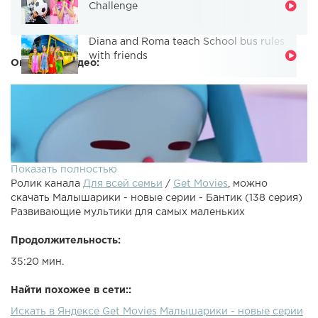
Challenge
Diana and Roma teach School bus rules
with friends
Описание видео:
Показать полностью
Ролик канала
Для всей семьи
/
Get Movies
, можно
скачать Малышарики - новые серии - Бантик (138 серия)
Развивающие мультики для самых маленьких
Продолжительность:
35:20 мин.
Смотрите отличные мультики для
маленьких:Малышарики Фломастеры Малышарики
Найти похожее в сети::
Мишка Малышарики Пароход Малышарики Чемпионы
Искать в Яндексе Get Movies Малышарики - новые серии
Малышарики Робот Малышарики Автобус Малышарики