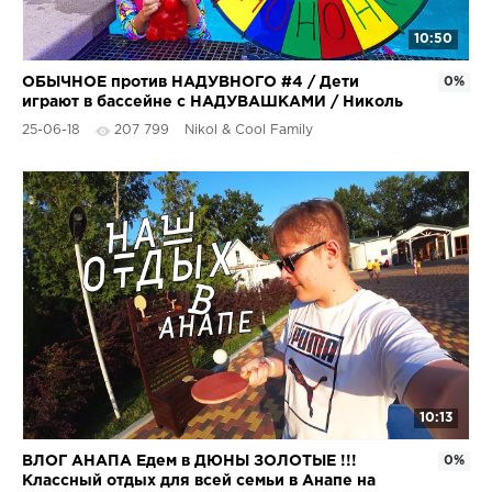
10:50
ОБЫЧНОЕ против НАДУВНОГО #4 / Дети
0%
играют в бассейне с НАДУВАШКАМИ / Николь
Крейзи
25-06-18
207 799
Nikol & Cool Family
10:13
ВЛОГ АНАПА Едем в ДЮНЫ ЗОЛОТЫЕ !!!
0%
Классный отдых для всей семьи в Анапе на