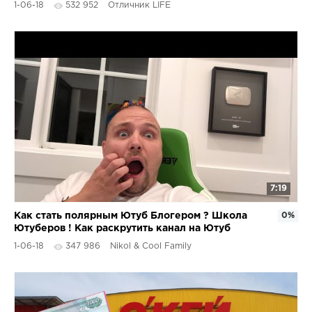
1-06-18
532 952
Отличник LIFE
7:19
Как стать полярным Ютуб Блогером ? Школа
0%
Ютуберов ! Как раскрутить канал на Ютуб
1-06-18
347 986
Nikol & Cool Family