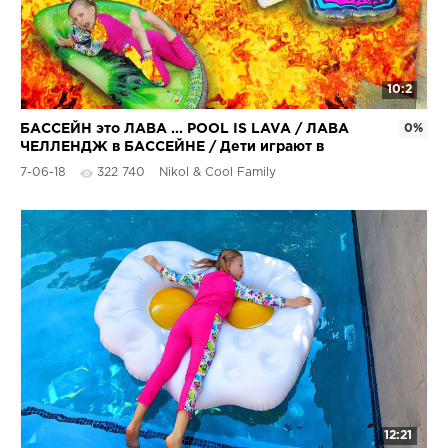
10:2
БАССЕЙН это ЛАВА ... POOL IS LAVA / ЛАВА
0%
ЧЕЛЛЕНДЖ в БАССЕЙНЕ / Дети играют в
бассейне с НАДУВАШКАМИ
7-06-18
322 740
Nikol & Cool Family
12:21