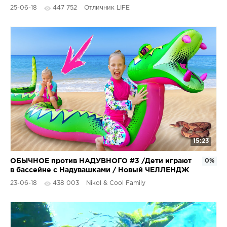
море
25-06-18
447 752
Отличник LIFE
15:23
ОБЫЧНОЕ против НАДУВНОГО #3 /Дети играют
0%
в бассейне с Надувашками / Новый ЧЕЛЛЕНДЖ
с Николь Крейзи
23-06-18
438 003
Nikol & Cool Family