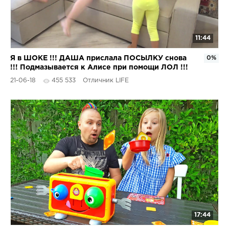
11:44
Я в ШОКЕ !!! ДАША прислала ПОСЫЛКУ снова
0%
!!! Подмазывается к Алисе при помощи ЛОЛ !!!
21-06-18
455 533
Отличник LIFE
17:44