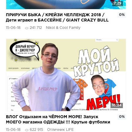
7:29
ПРИРУЧИ БЫКА / КРЕЙЗИ ЧЕЛЛЕНДЖ 2018 /
0%
Дети играют в БАССЕЙНЕ / GIANT CRAZY BULL
WIPEOUT SWIMMING POOL
15-06-18
241 712
Nikol & Cool Family
16:34
ВЛОГ Отдыхаем на ЧЁРНОМ МОРЕ! Запуск
0%
МОЕГО магазина ОДЕЖДЫ !!! Крутые футболки
с моим изображением !
15-06-18
622 915
Отличник LIFE