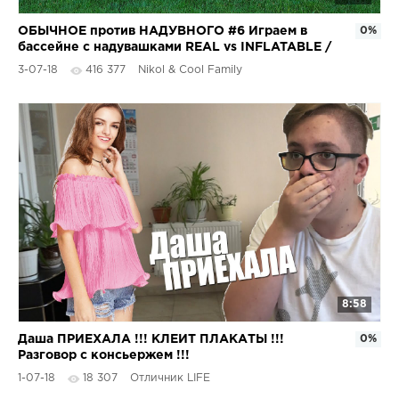
ОБЫЧНОЕ против НАДУВНОГО #6 Играем в
0%
бассейне с надувашками REAL vs INFLATABLE /
Вызов Николь крейзи
3-07-18
416 377
Nikol & Cool Family
8:58
Даша ПРИЕХАЛА !!! КЛЕИТ ПЛАКАТЫ !!!
0%
Разговор с консьержем !!!
1-07-18
18 307
Отличник LIFE