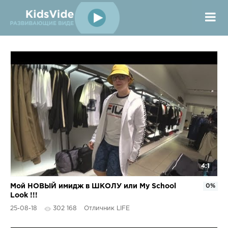
4:1
Мой НОВЫЙ имидж в ШКОЛУ или My School
0%
Look !!!
25-08-18
302 168
Отличник LIFE