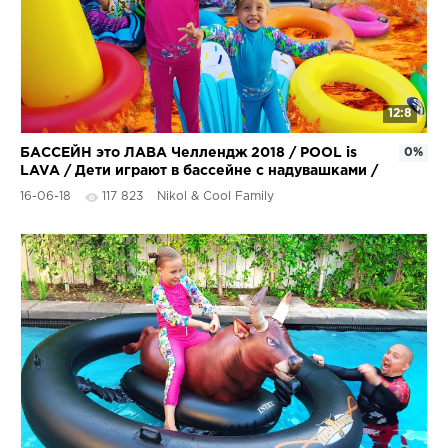
12:8
БАССЕЙН это ЛАВА Челлендж 2018 / POOL is
0%
LAVA / Дети играют в бассейне с надувашками /
Николь Крейзи
16-06-18
117 823
Nikol & Cool Family