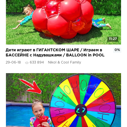
11:27
Дети играют в ГИГАНТСКОМ ШАРЕ / Играем в
0%
БАССЕЙНЕ с Надувашками / BALLOON in POOL
/ ВЫЗОВ Николь
29-06-18
633 894
Nikol & Cool Family