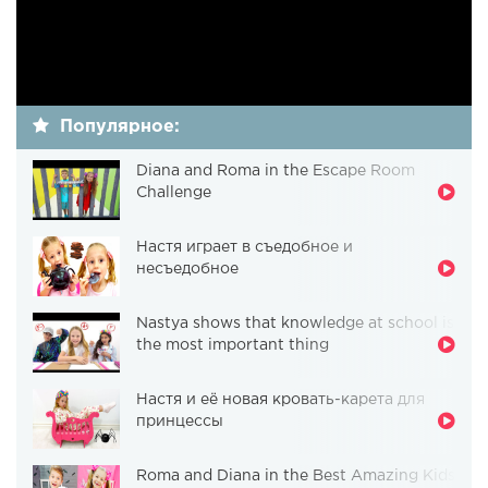
Популярное:
Diana and Roma in the Escape Room
Challenge
Настя играет в съедобное и
несъедобное
Nastya shows that knowledge at school is
the most important thing
Настя и её новая кровать-карета для
принцессы
Roma and Diana in the Best Amazing Kids