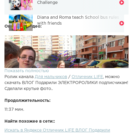
Challenge
Diana and Roma teach School bus rules
with friends
Описание видео:
Показать полностью
Ролик канала
Для мальчиков
/
Отличник LIFE
, можно
скачать ВЛОГ Подарили ЭЛЕКТРОРОЛИКИ подписчикам!
Сделали крутые фото..
Продолжительность:
11:37 мин.
RAZOR: Купон "YOUTUBE18" - скидка на все модели
10%Instagram: @lev_hovanskiyVK: VK pub: ВЛОГ
Найти похожее в сети::
Подарили ЭЛЕКТРОРОЛИКИ подписчикам! Сделали
Искать в Яндексе Отличник LIFE ВЛОГ Подарили
крутые фото.. Мне и Алисе сделали татушки переводки