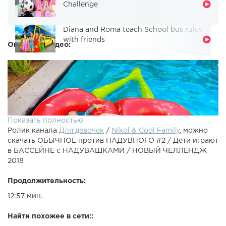
Challenge
Diana and Roma teach School bus rules
with friends
Описание видео:
Показать полностью
Ролик канала
Для девочек
/
Nikol & Cool Family
, можно
скачать ОБЫЧНОЕ против НАДУВНОГО #2 / Дети играют
в БАССЕЙНЕ с НАДУВАШКАМИ / НОВЫЙ ЧЕЛЛЕНДЖ
2018
Продолжительность:
ОБЫЧНОЕ против НАДУВНОГО #2 / Дети играют в
12:57 мин.
БАССЕЙНЕ с НАДУВАШКАМИ / НОВЫЙ ЧЕЛЛЕНДЖ
2018Мой Игровой Letsplay канал - ИНСТАГРАМ Николь
Найти похожее в сети::
ИНСТАГРАМ Алисы - Инстаграм моего Папы Инстаграм