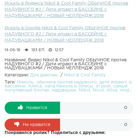
Искать в Яндексе Nikol & Cool Family ОБЫЧНОЕ против
старшей Сестры Александры Подписывайтесь на мой
НАДУВНОГО #2 / Дети играют в БАССЕЙНЕ с
канал :) что бы не пропустить новые видео. Наша
НАДУВАШКАМИ / НОВЫЙ ЧЕЛЛЕНДЖ 2018
ГРУППА В VK Канал моей сестры Алисы Спасибо, что
смотрите мой канал.Если Ваш канал еще не подключен к
Искать в Google Nikol & Cool Family ОБЫЧНОЕ против
партнерке, то я предлагаю Вам подключиться к сети AIR
НАДУВНОГО #2 / Дети играют в БАССЕЙНЕ с
по моей реферальной ссылке!Моя ссылка для
НАДУВАШКАМИ / НОВЫЙ ЧЕЛЛЕНДЖ 2018
подключения к медиасети AIR Пишите отзывы о моих
видео в комментариях !Thanks for watching my
14-06-18
193 871
12:57
video!Please - Like, Comment , Subscribe to my
channelЛУЧШИЕ ПЛЕЙЛИСТЫ КАНАЛАВСЕ ВИДЕО -
Название: Видео Nikol & Cool Family ОБЫЧНОЕ против
НАДУВНОГО #2 / Дети играют в БАССЕЙНЕ с
Распаковка классных игрушек !!! - Праздники - VLOG -
НАДУВАШКАМИ / НОВЫЙ ЧЕЛЛЕНДЖ 2018
Открываем большие яйца ! - ЧЕЛЛЕНДЖИ !!! CHALLENGE
Категории:
Для девочек
/
Nikol & Cool Family
!!! -
Теги:
Николь
обычное против надувного
дети играют
в
бассейне
Алиса
папа Николь и Алисы
in pool
самый
популярный блогер
надувашки
Nikol
Nicol
Alisa
vlog...
Нравится
0
Не нравится
0
Понравился ролик? Поделиться с друзьями: