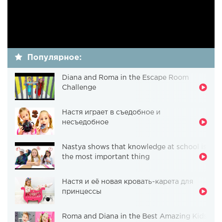
Популярное:
Diana and Roma in the Escape Room
Challenge
Настя играет в съедобное и
несъедобное
Nastya shows that knowledge at school is
the most important thing
Настя и её новая кровать-карета для
принцессы
Roma and Diana in the Best Amazing Kids