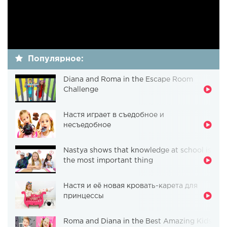
Популярное:
Diana and Roma in the Escape Room
Challenge
Настя играет в съедобное и
несъедобное
Nastya shows that knowledge at school is
the most important thing
Настя и её новая кровать-карета для
принцессы
Roma and Diana in the Best Amazing Kids