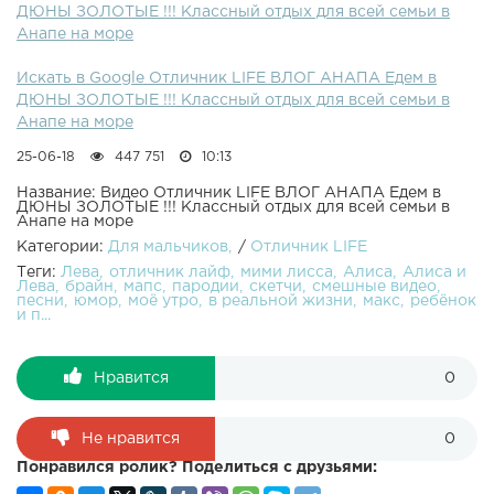
ДЮНЫ ЗОЛОТЫЕ !!! Классный отдых для всей семьи в
Masha and the Bear Twister entertainment for children
Анапе на море
Челлендж ШЛЁП УСЫ развлечение для детей игра
Challenge entertainment for children game Лёва раздурил
Искать в Google Отличник LIFE ВЛОГ АНАПА Едем в
Алису и сделал её Анимешкой дети играют с
ДЮНЫ ЗОЛОТЫЕ !!! Классный отдых для всей семьи в
воздушными шариками Челлендж ВЕСЕЛЫЕ крейзики!!
Анапе на море
Играем в парке развлечений Play in the amusement Park
for children ДЕТСКИЙ Челлендж Няшка!!! Угадай вкус
25-06-18
447 751
10:13
детства!!!CHILDREN's challenge!!! Челлендж Пухлый
Кролик !!! Мы наделали горы слюнявок!!! Challenge
Название: Видео Отличник LIFE ВЛОГ АНАПА Едем в
ДЮНЫ ЗОЛОТЫЕ !!! Классный отдых для всей семьи в
Chubby Bunny Прикольный Челлендж СКОТЧ В ЛИЦО!!!
Анапе на море
Лева+сестренка Нина!!! Неудачный ДЕТСКИЙ пицца
Категории:
Для мальчиков
/
Отличник LIFE
челлендж!!! Спасите Лёву!!! Челлендж Шёпот ютубера с
Теги:
Лева
отличник лайф
мими лисса
Алиса
Алиса и
Юлей и Алисой!!!
Лева
брайн
мапс
пародии
скетчи
смешные видео
песни
юмор
моё утро
в реальной жизни
макс
ребёнок
и п...
Нравится
0
Не нравится
0
Понравился ролик? Поделиться с друзьями: