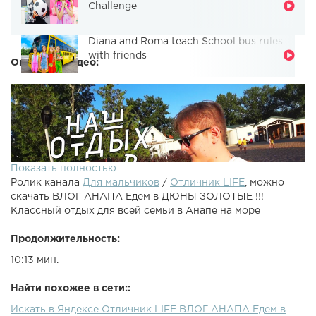
Challenge
Diana and Roma teach School bus rules
with friends
Описание видео:
Показать полностью
Ролик канала
Для мальчиков
/
Отличник LIFE
, можно
скачать ВЛОГ АНАПА Едем в ДЮНЫ ЗОЛОТЫЕ !!!
Классный отдых для всей семьи в Анапе на море
Продолжительность:
10:13 мин.
Мерч: Instagram: По рекламе: otlichniklife@mail.ruВЛОГ
Едем в ДЮНЫ ЗОЛОТЫЕ !!! Классный отдых для всей
Найти похожее в сети::
семьи в Анапе на море Лева тестирует детскую площадку
Искать в Яндексе Отличник LIFE ВЛОГ АНАПА Едем в
Алисы !! Челлендж Маша и Медведь твистер Challenge