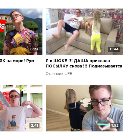
6:23
11:44
К на море! Рум
Я в ШОКЕ !!! ДАША прислала
ПОСЫЛКУ снова !!! Подмазывается
к Алисе при помощи ЛОЛ !!!
Отличник LIFE
2:41
1:52