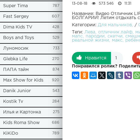
13-08-18
573 546
11:31
Super Tima
787
Название: Видео Отличник LI
Fast Sergey
607
БОЛГАРИИ! Летим отдыхать с
Категории:
Для мальчиков
/
Dima Kids TV
428
Теги:
Лева
отличник лайф
м
мапс
пародии
скетчи
смешн
Boys and Toys
529
реальной жизни
макс
ребёно
Луномосик
733
Нравится
1
Glebka Life
270
Понравился ролик? Поделить
ПАПА тайм
874
Max Show for Kids
920
Danik Junior
543
Kostik Tv
284
Илья и Картонка
275
Kids Roma Show
686
KiKiDo
789