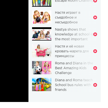
Escape Room Challenge
Настя играет в
съедобное и
несъедобное
Nastya shows that
knowledge at school is
the most important
thing
Настя и её новая
кровать-карета для
принцессы
Roma and Diana in the
Best Amazing Kids
Challenge
Diana and Roma teach
School bus rules with
friends