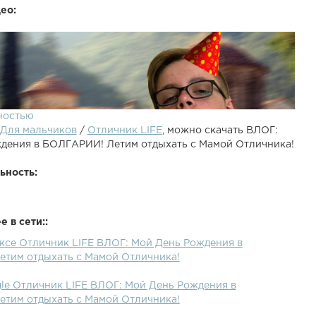
ео:
ностью
Для мальчиков
/
Отличник LIFE
, можно скачать ВЛОГ:
дения в БОЛГАРИИ! Летим отдыхать с Мамой Отличника!
ьность:
 в сети::
ексе Отличник LIFE ВЛОГ: Мой День Рождения в
ЛОГ: Мой HAPPY BIRTHDAY в БОЛГАРИИ! Летим отдыхать
тим отдыхать с Мамой Отличника!
чника! Звоню МОМО в реальной ЖИЗНИ !!! Я в ШОКЕ !!!
существует !!! Я больше не буду СНИМАТЬ ВЛОГИ !!!
gle Отличник LIFE ВЛОГ: Мой День Рождения в
 мою жизнь !!! Даша ПРИЕХАЛА !!! КЛЕИТ ПЛАКАТЫ !!!
тим отдыхать с Мамой Отличника!
онсьержем !!! Я в ШОКЕ !!! ДАША прислала ПОСЫЛКУ