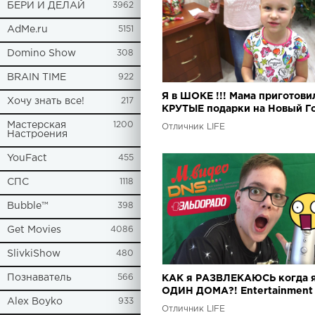
БЕРИ И ДЕЛАЙ
3962
AdMe.ru
5151
Domino Show
308
BRAIN TIME
922
Я в ШОКЕ !!! Мама приготови
Хочу знать все!
217
КРУТЫЕ подарки на Новый Г
Мастерская
1200
Отличник LIFE
Настроения
YouFact
455
СПС
1118
Bubble™
398
Get Movies
4086
SlivkiShow
480
Познаватель
566
КАК я РАЗВЛЕКАЮСЬ когда 
ОДИН ДОМА?! Entertainment 
Alex Boyko
933
children. kids
Отличник LIFE