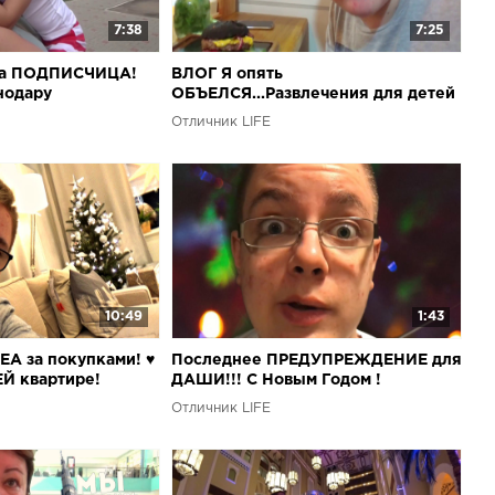
7:38
7:25
ла ПОДПИСЧИЦА!
ВЛОГ Я опять
нодару
ОБЪЕЛСЯ...Развлечения для детей
в КРАСНОДАРЕ!
Отличник LIFE
10:49
1:43
ЕА за покупками! ♥
Последнее ПРЕДУПРЕЖДЕНИЕ для
Й квартире!
ДАШИ!!! С Новым Годом !
Отличник LIFE