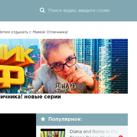
етим отдыхать с Мамой Отличника!
ичника! новые серии
Популярное:
Diana and Roma in the