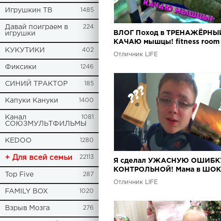
Игрушкин ТВ
1485
Давай поиграем в
224
ВЛОГ Поход в ТРЕНАЖЁРНЫЙ
игрушки
КАЧАЮ мышцы! fitness room 
КУКУТИКИ
402
beginners
Отличник LIFE
Фиксики
1246
СИНИЙ ТРАКТОР
185
Капуки Кануки
1400
Канал
1081
СОЮЗМУЛЬТФИЛЬМЫ
KEDOO
1280
+ Для всей семьи
22113
Я сделал УЖАСНУЮ ОШИБК
КОНТРОЛЬНОЙ! Мама в ШОК
Top Five
287
ЗАПРЕТ на игры!!!
Отличник LIFE
FAMILY BOX
1020
Взрыв Мозга
276