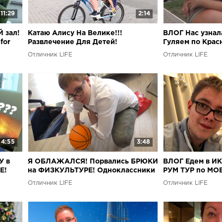
11:29
2:14
 зал!
Катаю Алису На Велике!!!
ВЛОГ Нас узна
for
Развлечение Для Детей!
Гуляем по Крас
Отличник LIFE
Отличник LIFE
4:55
3:48
У в
Я ОБЛАЖАЛСЯ! Порвались БРЮКИ
ВЛОГ Едем в ИК
Е!
на ФИЗКУЛЬТУРЕ! Одноклассники
РУМ ТУР по МОЕ
в ШОКЕ..
Отличник LIFE
Отличник LIFE