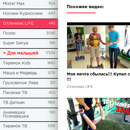
Mister Max
1124
Похожее видео:
Носики Курносики
847
Отличник LIFE
443
Поззи
3095
Super Senya
199
+ Для малышей
17234
Теремок Kids
1862
Маша и Медведь
1279
Моя мечта сбылась!!! Купил 
!!!
Грузовичок Лева
321
Отличник LIFE
Песенки ТВ
453
ТВ Деткам
1180
Анимашка
561
Познавашка
Теремок ТВ
3319