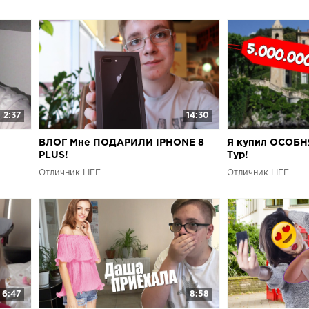
2:37
14:30
ВЛОГ Мне ПОДАРИЛИ IPHONE 8
Я купил ОСОБНЯ
PLUS!
Тур!
Отличник LIFE
Отличник LIFE
6:47
8:58