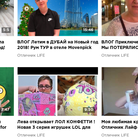
5:5
15:46
ла
ВЛОГ Летим в ДУБАЙ на Новый год
ВЛОГ Приключ
од!
2018! Рум ТУР в отеле Movenpick
Мы ПОТЕРЯЛИС
Дубай-Молл!
Отличник LIFE
Отличник LIFE
7:47
9:50
я
Лева открывает ЛОЛ КОНФЕТТИ !
Моя любимая кр
for
Новая 3 серия игрушек LOL для
Отличник Лайф 
детей !
Отличник LIFE
Отличник LIFE