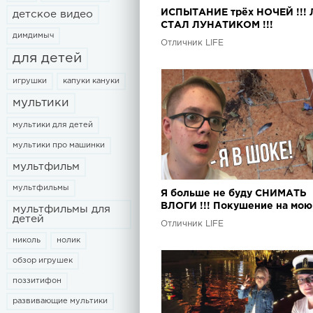
ИСПЫТАНИЕ трёх НОЧЕЙ !!! 
детское видео
СТАЛ ЛУНАТИКОМ !!!
димдимыч
Отличник LIFE
для детей
игрушки
капуки кануки
мультики
мультики для детей
мультики про машинки
мультфильм
мультфильмы
Я больше не буду СНИМАТЬ
ВЛОГИ !!! Покушение на мою
мультфильмы для
детей
жизнь !!!
Отличник LIFE
николь
нолик
обзор игрушек
поззитифон
развивающие мультики