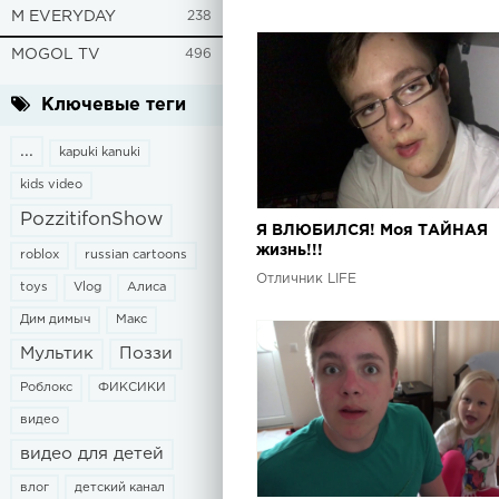
M EVERYDAY
238
MOGOL TV
496
Ключевые теги
...
kapuki kanuki
kids video
PozzitifonShow
Я ВЛЮБИЛСЯ! Моя ТАЙНАЯ
жизнь!!!
roblox
russian cartoons
Отличник LIFE
toys
Vlog
Алиса
Дим димыч
Макс
Мультик
Поззи
Роблокс
ФИКСИКИ
видео
видео для детей
влог
детский канал