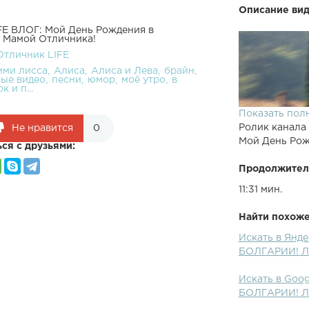
Описание вид
FE ВЛОГ: Мой День Рождения в
 Мамой Отличника!
Отличник LIFE
ими лисса
Алиса
Алиса и Лева
брайн
ые видео
песни
юмор
моё утро
в
к и п...
Показать пол
Ролик канала
Не нравится
0
Мой День Рож
ся с друзьями:
Продолжител
11:31 мин.
Найти похожее
Искать в Янд
Instagram: В
БОЛГАРИИ! Ле
с Мамой Отли
Оно РЕАЛЬНО 
Искать в Goo
Покушение на
БОЛГАРИИ! Ле
Разговор с к