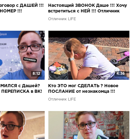
говор с ДАШЕЙ !!!
Настоящий ЗВОНОК Даше !!! Хочу
НОМЕР !!!
встретиться с НЕЙ !!! Отличник
Лайф Новое Видео
Отличник LIFE
8:12
4:36
ОМИЛСЯ с Дашей?
Кто ЭТО мог СДЕЛАТЬ ? Новое
 ПЕРЕПИСКА в ВК!
ПОСЛАНИЕ от незнакомца !!!
Отличник LIFE