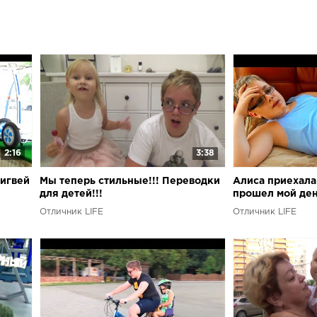
снова !!! Под
детскую площ
Challenge Mash
...Челлендж Ш
entertainment 
Анимешкой д
крейзики!! Иг
children ...Д
детства!!!CHIL
наделали горы
Челлендж СКО
2:16
3:38
ДЕТСКИЙ пицца
сигвей
Мы теперь стильные!!! Переводки
Алиса приехала 
ютубера с Юле
для детей!!!
прошел мой день
children Water 
Отличник LIFE
Отличник LIFE