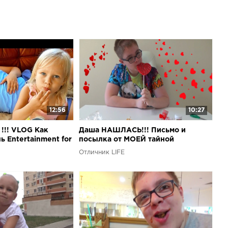
мазывается к Алисе при помощи ЛОЛ !!! Лева тестирует
адку Алисы !! Челлендж Маша и Медведь твистер
a and the Bear Twister entertainment for children
ЛЁП УСЫ развлечение для детей игра Challenge
for children game ...Лёва раздурил Алису и сделал её
ети играют с воздушными шариками Челлендж ВЕСЕЛЫЕ
раем в парке развлечений Play in the amusement Park for
ЕТСКИЙ Челлендж Няшка!!! Угадай вкус
DREN's challenge!!! ...Челлендж Пухлый Кролик !!! Мы
 слюнявок!!! Challenge Chubby Bunny ...Прикольный
ТЧ В ЛИЦО!!!Лева+сестренка Нина!!! ...Неудачный
12:56
10:27
 челлендж!!! Спасите Лёву!!! ...Челлендж Шёпот
!!! VLOG Как
Даша НАШЛАСЬ!!! Письмо и
й и Алисой!!!
 Entertainment for
посылка от МОЕЙ тайной
gun
ПОКЛОННИЦЫ!
Отличник LIFE