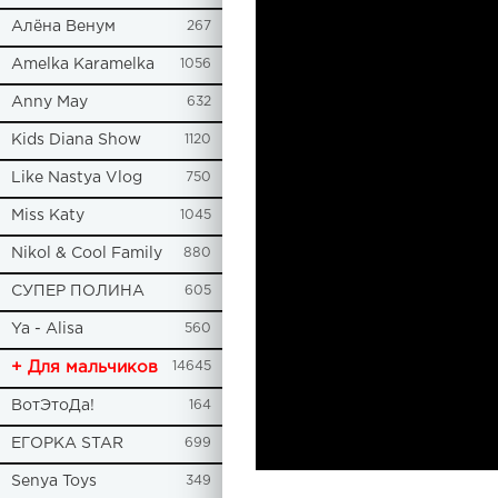
Алёна Венум
267
Amelka Karamelka
1056
Anny May
632
Kids Diana Show
1120
Like Nastya Vlog
750
Miss Katy
1045
Nikol & Cool Family
880
СУПЕР ПОЛИНА
605
Ya - Alisa
560
+ Для мальчиков
14645
ВотЭтоДа!
164
ЕГОРКА STAR
699
Senya Toys
349