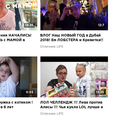
14:25
12:7
ения НАЧАЛИСЬ!
ВЛОГ Наш НОВЫЙ ГОД в Дубай
Ь с МАМОЙ в
2018! Ем ЛОБСТЕРА и Креветки!!
Отличник LIFE
0:55
13:25
ужка с котиком !
ЛОЛ ЧЕЛЛЕНДЖ !!! Лева против
в 6 лет
Алисы !!! Чья кукла LOL лучше и
красивее!
Отличник LIFE