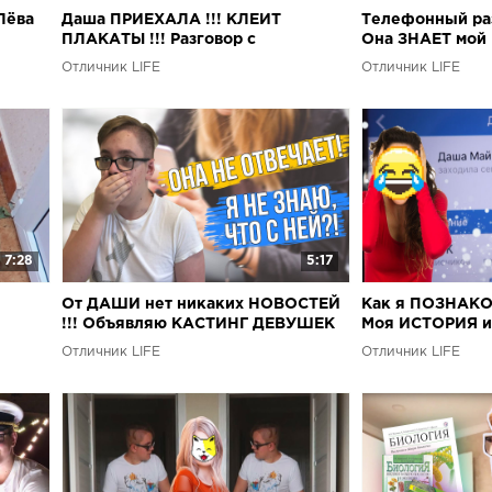
Лёва
Даша ПРИЕХАЛА !!! КЛЕИТ
Телефонный раз
ПЛАКАТЫ !!! Разговор с
Она ЗНАЕТ мой 
консьержем !!!
Отличник LIFE
Отличник LIFE
7:28
5:17
От ДАШИ нет никаких НОВОСТЕЙ
Как я ПОЗНАК
!!! Объявляю КАСТИНГ ДЕВУШЕК
Моя ИСТОРИЯ и
!!!
Отличник LIFE
Отличник LIFE