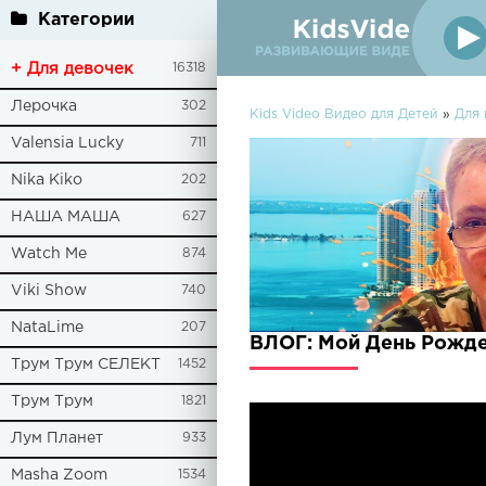
Категории
+ Для девочек
16318
Лерочка
302
Kids Video Видео для Детей
»
Для 
Valensia Lucky
711
Nika Kiko
202
НАША МАША
627
Watch Me
874
Viki Show
740
NataLime
207
ВЛОГ: Мой День Рожде
Трум Трум СЕЛЕКТ
1452
Трум Трум
1821
Лум Планет
933
Masha Zoom
1534