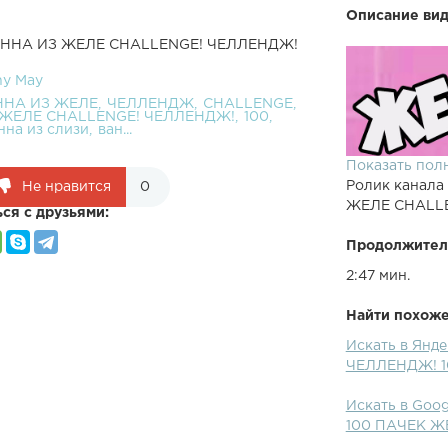
Описание вид
 ВАННА ИЗ ЖЕЛЕ CHALLENGE! ЧЕЛЛЕНДЖ!
y May
ННА ИЗ ЖЕЛЕ
ЧЕЛЛЕНДЖ
CHALLENGE
 ЖЕЛЕ CHALLENGE! ЧЕЛЛЕНДЖ!
100
нна из слизи
ван...
Показать пол
Ролик канала
Не нравится
0
ЖЕЛЕ CHALLE
ся с друзьями:
Продолжител
2:47 мин.
Найти похожее
Искать в Янд
ВАННА ИЗ ЖЕ
ЧЕЛЛЕНДЖ! 1
Предыдущее в
♡Подписаться 
Искать в Go
челлендж, ван
100 ПАЧЕК Ж
подписывайся