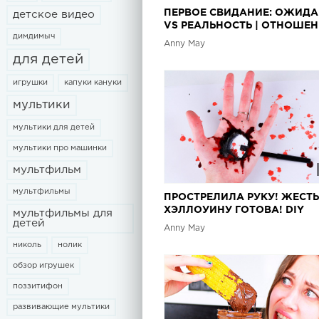
ПЕРВОЕ СВИДАНИЕ: ОЖИД
детское видео
VS РЕАЛЬНОСТЬ | ОТНОШЕ
димдимыч
Anny May
для детей
игрушки
капуки кануки
мультики
мультики для детей
мультики про машинки
мультфильм
мультфильмы
ПРОСТРЕЛИЛА РУКУ! ЖЕСТЬ
ХЭЛЛОУИНУ ГОТОВА! DIY
мультфильмы для
детей
Anny May
николь
нолик
обзор игрушек
поззитифон
развивающие мультики