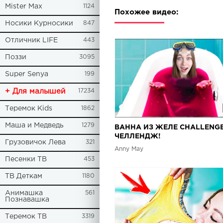
Mister Max
1124
Похожее видео:
Носики Курносики
847
Отличник LIFE
443
Поззи
3095
Super Senya
199
+ Для малышей
17234
Теремок Kids
1862
Маша и Медведь
1279
ВАННА ИЗ ЖЕЛЕ CHALLENGE
ЧЕЛЛЕНДЖ!
Грузовичок Лева
321
Anny May
Песенки ТВ
453
ТВ Деткам
1180
Анимашка
561
Познавашка
Теремок ТВ
3319