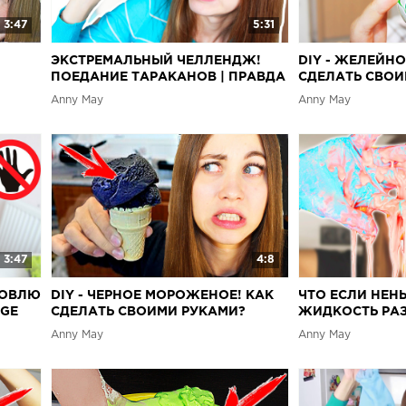
3:47
5:31
ЭКСТРЕМАЛЬНЫЙ ЧЕЛЛЕНДЖ!
DIY - ЖЕЛЕЙН
ПОЕДАНИЕ ТАРАКАНОВ | ПРАВДА
СДЕЛАТЬ СВОИ
ИЛИ ЛОЖЬ | CHALLENGE
Anny May
Anny May
3:47
4:8
ТОВЛЮ
DIY - ЧЕРНОЕ МОРОЖЕНОЕ! КАК
ЧТО ЕСЛИ НЕ
NGE
СДЕЛАТЬ СВОИМИ РУКАМИ?
ЖИДКОСТЬ РАЗ
ВОЗМОЖНО ЛИ
Anny May
Anny May