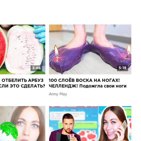
то из жизни в ИНСТАГРАМ - ►Конкурсы на сигны на
 ВК - ►Офиц. группа Вконтакте, там проходят
изов - Плейлист челленджей - Плейлист пранков -
хаков - Плейлист DIY - Привет ♡ Меня зовут Аня. Я
ть ролики на разные темы. У меня в плейлистах ты
полезные видео, такие как DIY и лайфхаки, а также
ные: челленджи и пранки. Мне очень нравится снимать
сь они так же нравятся каждому из вас! Спасибо, что вы
с ♡P.S.: видео выходят каждый день, подпишитесь, чтобы
 следующий ролик --)В этом ролике я погружусь в ванну
шила снять этот челлендж, так как мне нравятся
3:46
5:18
мные ролики. Это уже вторая часть ванна из желе. Мне
ОТБЕЛИТЬ АРБУЗ
100 СЛОЁВ ВОСКА НА НОГАХ!
риятно, если вы поставите лайк и подпишитесь на мой
ЕСЛИ ЭТО СДЕЛАТЬ?
ЧЕЛЛЕНДЖ! Подожгла свои ноги
Anny May