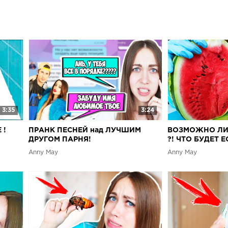
Выставляю фо
моей странице
розыгрыши пр
Плейлист лайф
обожаю снима
можешь найти 
развлекатель
ролики, надею
со мной! Я ва
не пропустить
из желе. Я ре
3:35
3:24
подобные безу
 !
ПРАНК ПЕСНЕЙ над ЛУЧШИМ
ВОЗМОЖНО ЛИ 
будет очень п
ДРУГОМ ПАРНЯ!
?! ЧТО БУДЕТ 
канал ♡
ЧЕЛЛЕНДЖ
Anny May
Anny May