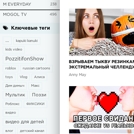
M EVERYDAY
238
MOGOL TV
496
Ключевые теги
...
kapuki kanuki
kids video
PozzitifonShow
ВЗРЫВАЕМ ТЫКВУ РЕЗИНКА
ЭКСТРЕМАЛЬНЫЙ ЧЕЛЛЕНДЖ
roblox
russian cartoons
CHALLENGE! ТЫКВА НА
Anny May
toys
Vlog
Алиса
ХЭЛЛОУИН!
Дим димыч
Макс
Мультик
Поззи
Роблокс
ФИКСИКИ
видео
видео для детей
влог
детский канал