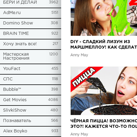
БЕРИ И ДЕЛАЙ
3962
AdMe.ru
5151
Domino Show
308
BRAIN TIME
922
DIY - СЛАДКИЙ ЛИЗУН ИЗ
Хочу знать все!
217
МАРШМЕЛЛОУ! КАК СДЕЛАТ
СВОИМИ РУКАМИ?
Мастерская
1200
Anny May
Настроения
YouFact
455
СПС
1118
Bubble™
398
Get Movies
4086
SlivkiShow
480
Познаватель
566
ЧЁРНАЯ ПИЦЦА! ВОЗМОЖН
ЭТО?! КАЖЕТСЯ ЧТО-ТО П
Alex Boyko
933
НЕ ТАК...
Anny May