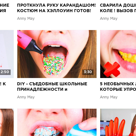
АНИЕ
ПРОТКНУЛА РУКУ КАРАНДАШОМ!
СВАРИЛА ДОШИ
НИЯ
КОСТЮМ НА ХЭЛЛОУИН ГОТОВ!
КОЛЕ ! ВЫЗОВ 
Anny May
Anny May
2:50
3:30
! К
DIY - СЪЕДОБНЫЕ ШКОЛЬНЫЕ
5 НЕОБЫЧНЫХ 
ПРИНАДЛЕЖНОСТИ и
КОТОРЫЕ УПР
КАНЦЕЛЯРИЯ | КАК СДЕЛАТЬ
ЖИЗНЬ!
Anny May
Anny May
СВОИМИ РУКАМИ?