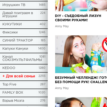
Игрушкин ТВ
1485
Давай поиграем в
224
DIY - СЪЕДОБНЫЙ ЛИЗУН
игрушки
СВОИМИ РУКАМИ!
КУКУТИКИ
402
Anny May
Фиксики
1246
СИНИЙ ТРАКТОР
185
Капуки Кануки
1400
Канал
1081
СОЮЗМУЛЬТФИЛЬМЫ
KEDOO
1280
+ Для всей семьи
22113
БЕЗУМНЫЙ ЧЕЛЛЕНДЖ! ГО
БЕЗ ПОМОЩИ РУК! CHALLE
Top Five
287
Anny May
FAMILY BOX
1020
Взрыв Мозга
276