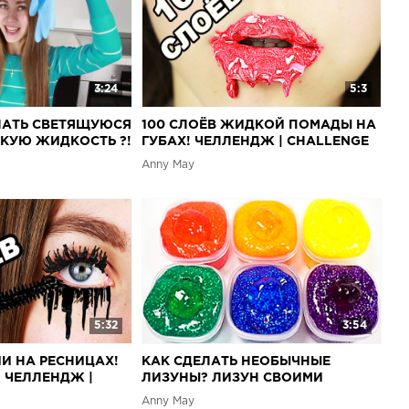
3:24
5:3
ЛАТЬ СВЕТЯЩУЮСЯ
100 СЛОЁВ ЖИДКОЙ ПОМАДЫ НА
КУЮ ЖИДКОСТЬ ?!
ГУБАХ! ЧЕЛЛЕНДЖ | CHALLENGE
 ЭТО?
Anny May
5:32
3:54
ШИ НА РЕСНИЦАХ!
КАК СДЕЛАТЬ НЕОБЫЧНЫЕ
! ЧЕЛЛЕНДЖ |
ЛИЗУНЫ? ЛИЗУН СВОИМИ
РУКАМИ!
Anny May