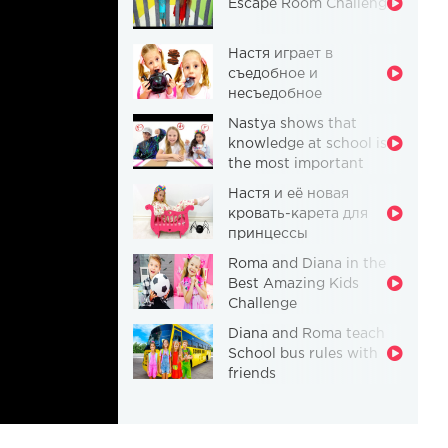
Escape Room Challenge
Настя играет в
съедобное и
несъедобное
Nastya shows that
knowledge at school is
the most important
thing
Настя и её новая
кровать-карета для
принцессы
Roma and Diana in the
Best Amazing Kids
Challenge
Diana and Roma teach
School bus rules with
friends