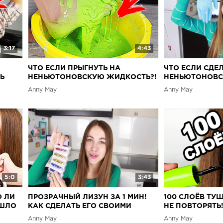
3:17
4:43
ЧТО ЕСЛИ ПРЫГНУТЬ НА
ЧТО ЕСЛИ СДЕ
Ь
НЕНЬЮТОНОВСКУЮ ЖИДКОСТЬ?!
НЕНЬЮТОНОВС
ВОЗМОЖНО ЛИ ЭТО?
ВОЗМОЖНО ЛИ
Anny May
Anny May
5:0
3:43
О ЛИ
ПРОЗРАЧНЫЙ ЛИЗУН ЗА 1 МИН!
100 СЛОЁВ ТУ
ОШЛО
КАК СДЕЛАТЬ ЕГО СВОИМИ
НЕ ПОВТОРЯТЬ
РУКАМИ?! ЛИЗУН КАК СТЕКЛО|
CHALLENGE
Anny May
Anny May