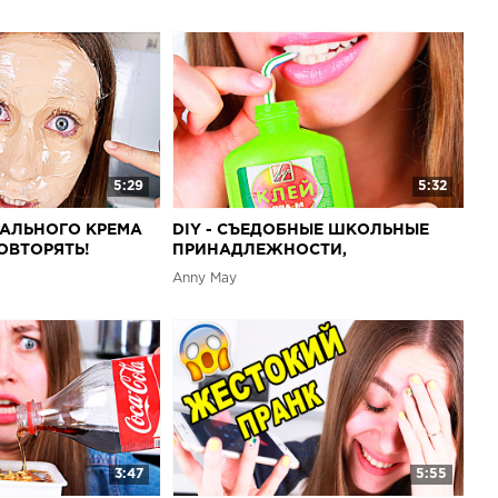
5:29
5:32
НАЛЬНОГО КРЕМА
DIY - СЪЕДОБНЫЕ ШКОЛЬНЫЕ
ОВТОРЯТЬ!
ПРИНАДЛЕЖНОСТИ,
HALLENGE
КАНЦЕЛЯРИЯ | КАК СДЕЛАТЬ
Anny May
СВОИМИ РУКАМИ?
3:47
5:55