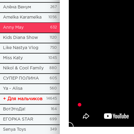
Алёна Венум
267
Amelka Karamelka
1056
Anny May
632
Kids Diana Show
1120
Like Nastya Vlog
750
Miss Katy
1045
Nikol & Cool Family
880
СУПЕР ПОЛИНА
605
Ya - Alisa
560
+ Для мальчиков
14645
ВотЭтоДа!
164
ЕГОРКА STAR
699
Senya Toys
349