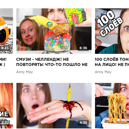
DIY
4:43
6:36
МИ!
СМУЗИ - ЧЕЛЛЕНДЖ! НЕ
100 СЛОЁВ ТО
 |
ПОВТОРЯТЬ! ЧТО-ТО ПОШЛО НЕ
НА ЛИЦО! НЕ П
ТАК... CHALLENGE
ЧЕЛЛЕНДЖ | C
Anny May
Anny May
2:37
4:35