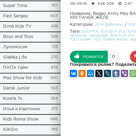
08-09-16
648 006
2:47
Super Tima
787
Название: Видео Anny May
Fast Sergey
607
100 ПАЧЕК ЖЕЛЕ
Категории:
Для девочек
/
Ann
Dima Kids TV
428
Теги:
ВАННА
ВАННА ИЗ
ВА
челенж
челендж
ВАННА ИЗ
Boys and Toys
529
100 пачек
100 пачек желе
ва
Луномосик
733
Нравится
0
Glebka Life
270
Понравился ролик? Поделить
ПАПА тайм
874
Max Show for Kids
920
Danik Junior
543
Kostik Tv
284
Илья и Картонка
275
Kids Roma Show
686
KiKiDo
789