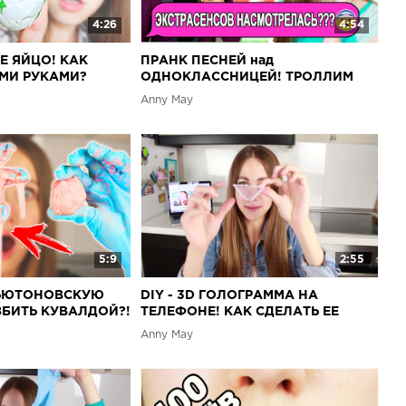
4:26
4:54
ОЕ ЯЙЦО! КАК
ПРАНК ПЕСНЕЙ над
МИ РУКАМИ?
ОДНОКЛАССНИЦЕЙ! ТРОЛЛИМ
ПЕСНЕЙ ПОДРУГУ
Anny May
5:9
2:55
НЬЮТОНОВСКУЮ
DIY - 3D ГОЛОГРАММА НА
БИТЬ КУВАЛДОЙ?!
ТЕЛЕФОНЕ! КАК СДЕЛАТЬ ЕЕ
 ЭТО?
СВОИМИ РУКАМИ?
Anny May