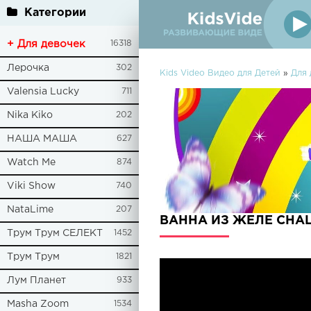
Категории
+ Для девочек
16318
Лерочка
302
Kids Video Видео для Детей
»
Для 
Valensia Lucky
711
Nika Kiko
202
НАША МАША
627
Watch Me
874
Viki Show
740
NataLime
207
ВАННА ИЗ ЖЕЛЕ CHAL
Трум Трум СЕЛЕКТ
1452
Трум Трум
1821
Лум Планет
933
Masha Zoom
1534