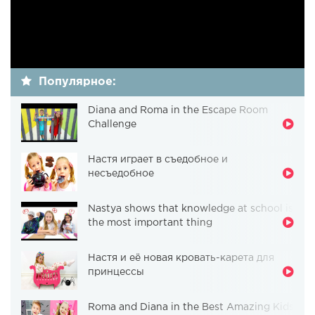
Популярное:
Diana and Roma in the Escape Room
Challenge
Настя играет в съедобное и
несъедобное
Nastya shows that knowledge at school is
the most important thing
Настя и её новая кровать-карета для
принцессы
Roma and Diana in the Best Amazing Kids