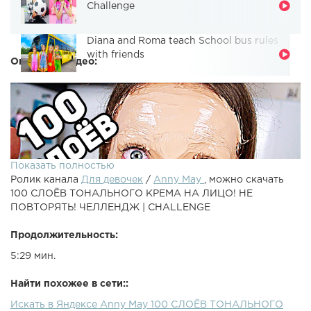
Challenge
Diana and Roma teach School bus rules
with friends
Описание видео:
Показать полностью
Ролик канала
Для девочек
/
Anny May
, можно скачать
100 СЛОЁВ ТОНАЛЬНОГО КРЕМА НА ЛИЦО! НЕ
ПОВТОРЯТЬ! ЧЕЛЛЕНДЖ | CHALLENGE
Продолжительность:
5:29 мин.
100 СЛОЁВ ТОНАЛЬНОГО КРЕМА НА ЛИЦО! НЕ
ПОВТОРЯТЬ! ЧЕЛЛЕНДЖ | CHALLENGEПредыдущее
Найти похожее в сети::
видео ► Подписаться на EasyLifeTV - Большое спасибо
Искать в Яндексе Anny May 100 СЛОЁВ ТОНАЛЬНОГО
за лайк и подписку ♡100 СЛОЁВ ЖИДКОЙ ПОМАДЫ НА