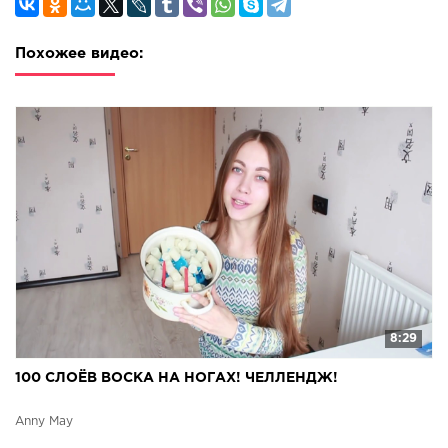
снимать этот челлендж, надеюсь вы его оцените. Многие
блогеры снимают видео с челенджем слои,
например:Anny May "СМУЗИ - ЧЕЛЛЕНДЖ! НЕ
Похожее видео:
ПОВТОРЯТЬ! ЧТО-ТО ПОШЛО НЕ ТАК... CHALLENGE",
Nikol CrazyFamily "100 СЛОЕВ Челлендж! ????100 слоев
БУТЕРБРОД! Холодильник Тур! ГИГАНТСКИЙ Бургер
Челлендж! ВЫЗОВ ПРИНЯТ", Julia Pushman " 100 слоев
помады на губах", LizzzTVshow " 100 СЛОЕВ ВОСКА НА
iPhone 7 ЭПИК", Интересный Фикус "ЧТО БУДЕТ ЕСЛИ
ОБКЛЕИТЬ МАШИНУ СВЕТОДИОДНОЙ ЛЕНТОЙ ! | 100
СЛОЕВ СВЕТОДИОДОВ | ТЮНИНГ DIY", Theo Blade " Тату
на ЖОПЕ?! 100 Слоев Презервативов. Моя БАБУШКА
больше не играет?", JackBelozerov " ПРАНК ПЕСНЕЙ в
100 СЛОЯХ ВОСКА (залог успеха) - MTV НЕ СНИЛОСЬ
#144",
8:29
100 СЛОЁВ ВОСКА НА НОГАХ! ЧЕЛЛЕНДЖ!
Anny May