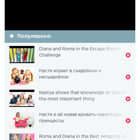
Популярное:
Diana and Roma in the Escape Room
Challenge
Настя играет в съедобное и
несъедобное
Nastya shows that knowledge at school is
the most important thing
Настя и её новая кровать-карета для
принцессы
Roma and Diana in the Best Amazing Kids