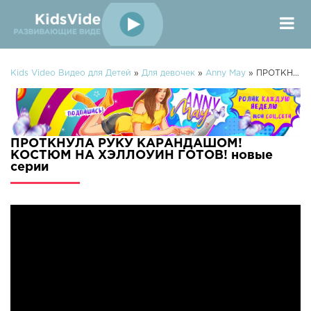
Kids Video Видео для Детей
»
Для девочек
»
Anny May
» ПРОТКНУЛА РУКУ КАРАНДАШОМ! КОСТЮМ НА ХЭЛЛОУИН ГОТОВ!
ПРОТКНУЛА РУКУ КАРАНДАШОМ!
КОСТЮМ НА ХЭЛЛОУИН ГОТОВ! новые
серии