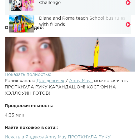
Challenge
Diana and Roma teach School bus rules
with friends
Описание видео:
Показать полностью
Ролик канала
Для девочек
/
Anny May
, можно скачать
ПРОТКНУЛА РУКУ КАРАНДАШОМ! КОСТЮМ НА
ХЭЛЛОУИН ГОТОВ!
Продолжительность:
4:35 мин.
ПРОТКНУЛА РУКУ КАРАНДАШОМ! КОСТЮМ НА
ХЭЛЛОУИН ГОТОВ!► Профиль в instagram - ►
Найти похожее в сети::
Подписаться - Большое спасибо за лайк и подписку
Искать в Яндексе Anny May ПРОТКНУЛА РУКУ
♡ПРОТКНУЛА РУКУ КАРАНДАШОМ! КОСТЮМ НА