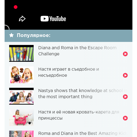
Популярное:
Diana and Roma in the Escape Room
Challenge
Настя играет в съедобное и
несъедобное
Nastya shows that knowledge at school is
the most important thing
Настя и её новая кровать-карета для
принцессы
Roma and Diana in the Best Amazing Kids