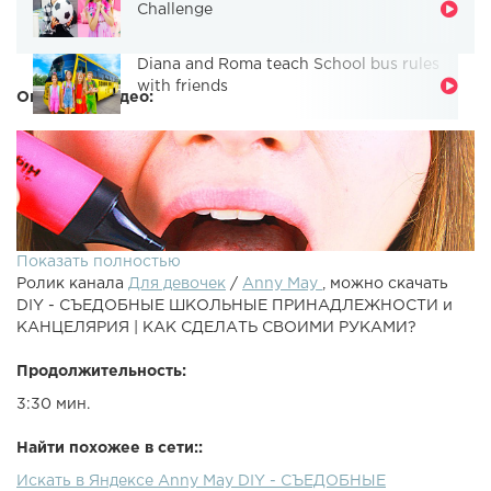
Challenge
Diana and Roma teach School bus rules
with friends
Описание видео:
Показать полностью
Ролик канала
Для девочек
/
Anny May
, можно скачать
DIY - СЪЕДОБНЫЕ ШКОЛЬНЫЕ ПРИНАДЛЕЖНОСТИ и
КАНЦЕЛЯРИЯ | КАК СДЕЛАТЬ СВОИМИ РУКАМИ?
Продолжительность:
3:30 мин.
DIY - СЪЕДОБНЫЕ ШКОЛЬНЫЕ ПРИНАДЛЕЖНОСТИ и
КАНЦЕЛЯРИЯ | КАК СДЕЛАТЬ СВОИМИ РУКАМИ?►
Найти похожее в сети::
Профиль в instagram - ► Подписаться - Большое
Искать в Яндексе Anny May DIY - СЪЕДОБНЫЕ
спасибо за лайк и подписку ♡DIY - СЪЕДОБНЫЕ