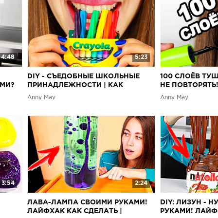
4:48
5:23
DIY - СЪЕДОБНЫЕ ШКОЛЬНЫЕ
100 СЛОЁВ ТУ
АМИ?
ПРИНАДЛЕЖНОСТИ | КАК
НЕ ПОВТОРЯТЬ
СДЕЛАТЬ СВОИМИ РУКАМИ?
CHALLENGE
Anny May
Anny May
3:54
2:24
ЛАВА-ЛАМПА СВОИМИ РУКАМИ!
DIY: ЛИЗУН - 
ЛАЙФХАК КАК СДЕЛАТЬ |
РУКАМИ! ЛАЙФ