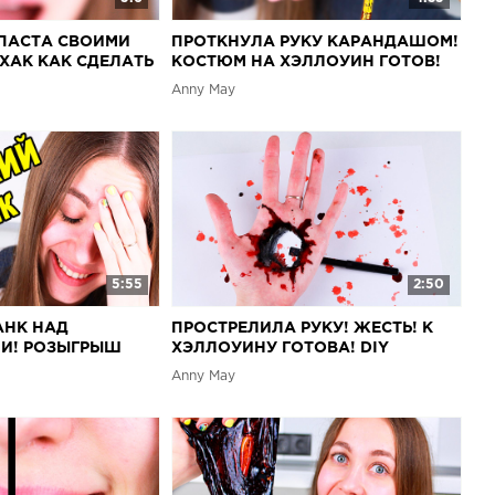
 ПАСТА СВОИМИ
ПРОТКНУЛА РУКУ КАРАНДАШОМ!
ФХАК КАК СДЕЛАТЬ
КОСТЮМ НА ХЭЛЛОУИН ГОТОВ!
И!
Anny May
5:55
2:50
АНК НАД
ПРОСТРЕЛИЛА РУКУ! ЖЕСТЬ! К
И! РОЗЫГРЫШ
ХЭЛЛОУИНУ ГОТОВА! DIY
Anny May