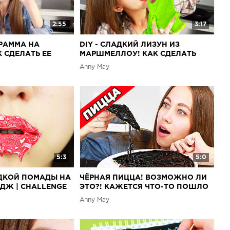
 Уют Декор Комнаты =^.^=", Easy Life TV " DIY - СЛАДКИЙ
АРШМЕЛЛОУ! КАК СДЕЛАТЬ СВОИМИ РУКАМИ?",
2:55
3:17
ГРАММА НА
DIY - СЛАДКИЙ ЛИЗУН ИЗ
 СДЕЛАТЬ ЕЕ
МАРШМЕЛЛОУ! КАК СДЕЛАТЬ
МИ?
СВОИМИ РУКАМИ?
Anny May
5:3
5:0
ИДКОЙ ПОМАДЫ НА
ЧЁРНАЯ ПИЦЦА! ВОЗМОЖНО ЛИ
НДЖ | CHALLENGE
ЭТО?! КАЖЕТСЯ ЧТО-ТО ПОШЛО
НЕ ТАК...
Anny May