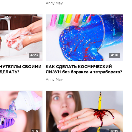
Anny May
4:23
4:10
З НУТЕЛЛЫ СВОИМИ
КАК СДЕЛАТЬ КОСМИЧЕСКИЙ
СДЕЛАТЬ?
ЛИЗУН без боракса и тетрабората?
ЫЛО vs
ЧТО ЕСЛИ ЕГО СДЕЛАТЬ?!
Anny May
5:6
4:35