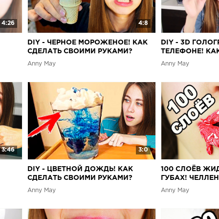
DIY Котейки и
ЛИЗУН ИЗ М
4:26
4:8
DIY - ЧЕРНОЕ МОРОЖЕНОЕ! КАК
DIY - 3D ГОЛО
СДЕЛАТЬ СВОИМИ РУКАМИ?
ТЕЛЕФОНЕ! КАК
СВОИМИ РУКА
Anny May
Anny May
3:46
3:0
DIY - ЦВЕТНОЙ ДОЖДЬ! КАК
100 СЛОЁВ Ж
СДЕЛАТЬ СВОИМИ РУКАМИ?
ГУБАХ! ЧЕЛЛЕ
Anny May
Anny May