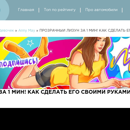
Главная
Топ по рейтингу
Про автомобили
девочек
»
Anny May
» ПРОЗРАЧНЫЙ ЛИЗУН ЗА 1 МИН! КАК СДЕЛАТЬ 
А 1 МИН! КАК СДЕЛАТЬ ЕГО СВОИМИ РУКАМИ?