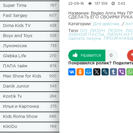
22-09-16
137 109
3:43
Super Tima
787
Название: Видео Anny May П
Fast Sergey
607
СДЕЛАТЬ ЕГО СВОИМИ РУКАМ
Категории:
Для девочек
/
Ann
Dima Kids TV
428
Теги:
DIY
ЛИЗУН
ЛЕЗУН
ЛИ
ЗУБНОЙ ПАСТЫ
ЛИЗУН ИЗ 
Boys and Toys
529
сделать лизуна
ПРОЗРАЧНЫИ
Луномосик
733
Нравится
0
Glebka Life
270
Понравился ролик? Поделить
ПАПА тайм
874
Max Show for Kids
920
Danik Junior
543
Kostik Tv
284
Илья и Картонка
275
Kids Roma Show
686
KiKiDo
789