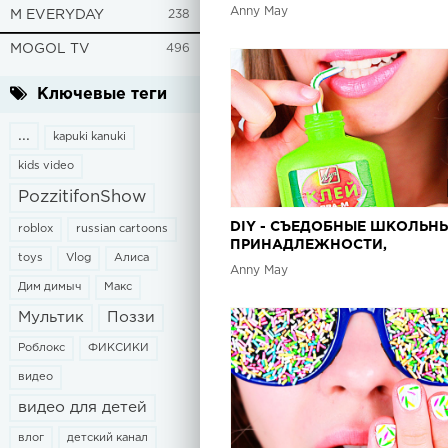
РУКАМИ!
Anny May
M EVERYDAY
238
MOGOL TV
496
Ключевые теги
...
kapuki kanuki
kids video
PozzitifonShow
DIY - СЪЕДОБНЫЕ ШКОЛЬН
roblox
russian cartoons
ПРИНАДЛЕЖНОСТИ,
toys
Vlog
Алиса
КАНЦЕЛЯРИЯ | КАК СДЕЛАТ
Anny May
СВОИМИ РУКАМИ?
Дим димыч
Макс
Мультик
Поззи
Роблокс
ФИКСИКИ
видео
видео для детей
влог
детский канал