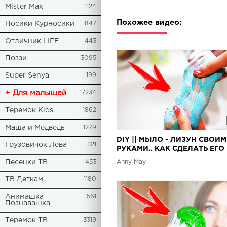
Mister Max
1124
Похожее видео:
Носики Курносики
847
Отличник LIFE
443
Поззи
3095
Super Senya
199
+ Для малышей
17234
Теремок Kids
1862
Маша и Медведь
1279
DIY || МЫЛО - ЛИЗУН СВОИ
Грузовичок Лева
321
РУКАМИ.. КАК СДЕЛАТЬ ЕГО
ДОМА?
Anny May
Песенки ТВ
453
ТВ Деткам
1180
Анимашка
561
Познавашка
Теремок ТВ
3319