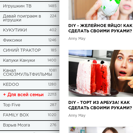
Игрушкин ТВ
1485
Давай поиграем в
224
игрушки
DIY - ЖЕЛЕЙНОЕ ЯЙЦО! КАК
КУКУТИКИ
402
СДЕЛАТЬ СВОИМИ РУКАМИ?
Anny May
Фиксики
1246
СИНИЙ ТРАКТОР
185
Капуки Кануки
1400
Канал
1081
СОЮЗМУЛЬТФИЛЬМЫ
KEDOO
1280
+ Для всей семьи
22113
DIY - ТОРТ ИЗ АРБУЗА! КАК
Top Five
287
СДЕЛАТЬ СВОИМИ РУКАМИ?
FAMILY BOX
1020
Anny May
Взрыв Мозга
276