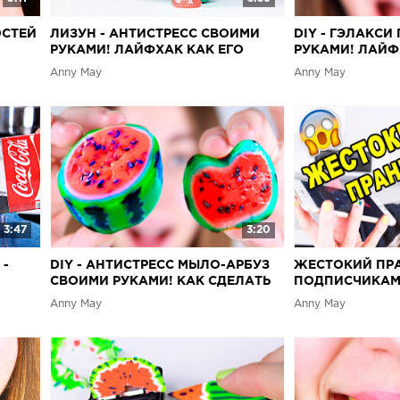
СТЕЙ
ЛИЗУН - АНТИСТРЕСС СВОИМИ
DIY - ГЭЛАКСИ
РУКАМИ! ЛАЙФХАК КАК ЕГО
РУКАМИ! ЛАЙ
 В
СДЕЛАТЬ!
СВОИМИ РУКАМ
Anny May
Anny May
3:47
3:20
 -
DIY - АНТИСТРЕСС МЫЛО-АРБУЗ
ЖЕСТОКИЙ ПР
СВОИМИ РУКАМИ! КАК СДЕЛАТЬ
ПОДПИСЧИКАМ
ЕГО ДОМА? ЭТО ОЧЕНЬ ПРОСТО!
Anny May
Anny May