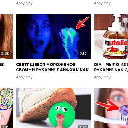
ПЕРЕЗАЛИВ
Anny May
Anny May
5:32
3:16
ЫЕ
СВЕТЯЩЕЕСЯ МОРОЖЕНОЕ
DIY - МЫЛО И
СВОИМИ РУКАМИ! ЛАЙФХАК КАК
РУКАМИ! КАК 
Ь
СДЕЛАТЬ!
НУТЕЛЛОВОЕ М
Anny May
Anny May
ОБЫЧНОГО
5:11
3:36