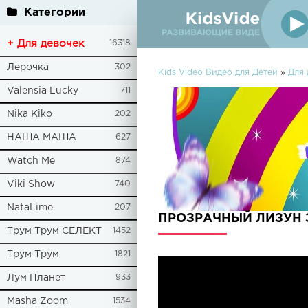
Категории
+ Для девочек
16318
Лерочка
302
Kids Video Видео для Детей
»
Для 
Valensia Lucky
711
Nika Kiko
202
НАША МАША
627
Watch Me
874
Viki Show
740
NataLime
207
ПРОЗРАЧНЫЙ ЛИЗУН З
Трум Трум СЕЛЕКТ
1452
Трум Трум
1821
Лум Планет
933
Masha Zoom
1534