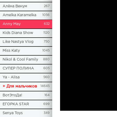
Алёна Венум
267
Amelka Karamelka
1056
Anny May
632
Kids Diana Show
1120
Like Nastya Vlog
750
Miss Katy
1045
Nikol & Cool Family
880
СУПЕР ПОЛИНА
605
Ya - Alisa
560
+ Для мальчиков
14645
ВотЭтоДа!
164
ЕГОРКА STAR
699
Senya Toys
349