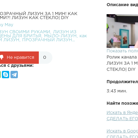
Описание вид
РОЗРАЧНЫЙ ЛИЗУН ЗА 1 МИН! КАК
И?! ЛИЗУН КАК СТЕКЛО| DIY
y May
ЗУН СВОИМИ РУКАМИ
ЛИЗУН ИЗ
ПЕНЫ ДЛЯ БРИТЬЯ
МЫЛО-ЛИЗУН
как
̆ ЛИЗУН
ПРОЗРАЧНЫЙ ЛИЗУН...
Показать пол
Ролик канала
Не нравится
0
ЛИЗУН ЗА 1 
ся с друзьями:
СТЕКЛО| DIY
Продолжител
3:43 мин.
Найти похожее
ПРОЗРАЧНЫЙ 
Искать в Янд
РУКАМИ?! ЛИ
СДЕЛАТЬ ЕГО
на EasyLifeT
ЛИЗУН ЗА 1 
Искать в Goo
СТЕКЛО| DIYЕ
СДЕЛАТЬ ЕГО