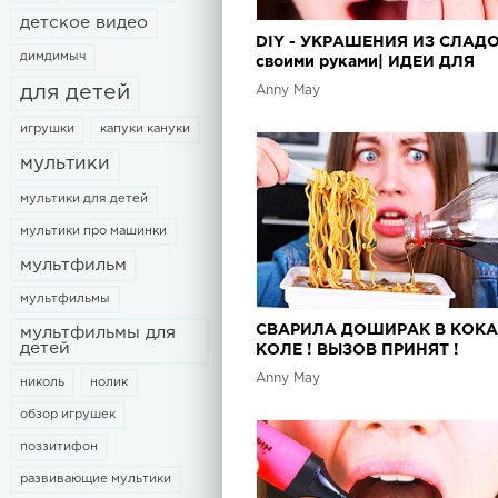
детское видео
DIY - УКРАШЕНИЯ ИЗ СЛАДО
димдимыч
своими руками| ИДЕИ ДЛЯ
ХЭЛЛОУИНА! МАРШМЕЛЛОУ
для детей
Anny May
ДЕЛЕ
игрушки
капуки кануки
мультики
мультики для детей
мультики про машинки
мультфильм
мультфильмы
СВАРИЛА ДОШИРАК В КОКА
мультфильмы для
детей
КОЛЕ ! ВЫЗОВ ПРИНЯТ !
Anny May
николь
нолик
обзор игрушек
поззитифон
развивающие мультики