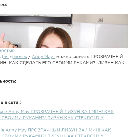
ео:
ностью
Для девочек
/
Anny May
, можно скачать ПРОЗРАЧНЫЙ
МИН! КАК СДЕЛАТЬ ЕГО СВОИМИ РУКАМИ?! ЛИЗУН КАК
ьность:
 в сети::
ЛИЗУН ЗА 1 МИН! КАК СДЕЛАТЬ ЕГО СВОИМИ
ексе Anny May ПРОЗРАЧНЫЙ ЛИЗУН ЗА 1 МИН! КАК
ЗУН КАК СТЕКЛО| DIYПредыдущее видео ► Подписаться
 СВОИМИ РУКАМИ?! ЛИЗУН КАК СТЕКЛО| DIY
V - Большое спасибо за лайк и подписку ♡ПРОЗРАЧНЫЙ
МИН! КАК СДЕЛАТЬ ЕГО СВОИМИ РУКАМИ?! ЛИЗУН КАК
gle Anny May ПРОЗРАЧНЫЙ ЛИЗУН ЗА 1 МИН! КАК
сли хочешь больше видео на тему DIY и своими руками,
 СВОИМИ РУКАМИ?! ЛИЗУН КАК СТЕКЛО| DIY