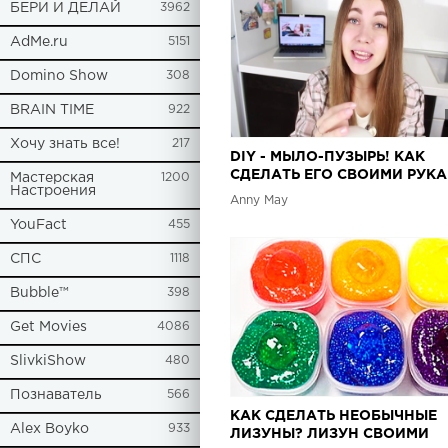
БЕРИ И ДЕЛАЙ
3962
AdMe.ru
5151
Domino Show
308
BRAIN TIME
922
Хочу знать все!
217
DIY - МЫЛО-ПУЗЫРЬ! КАК
СДЕЛАТЬ ЕГО СВОИМИ РУК
Мастерская
1200
Настроения
Anny May
YouFact
455
СПС
1118
Bubble™
398
Get Movies
4086
SlivkiShow
480
Познаватель
566
КАК СДЕЛАТЬ НЕОБЫЧНЫЕ
Alex Boyko
933
ЛИЗУНЫ? ЛИЗУН СВОИМИ