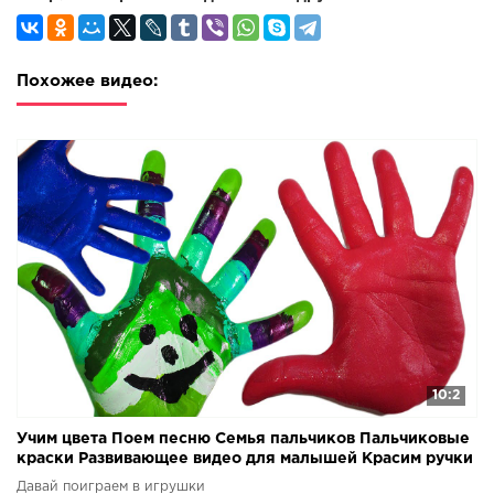
видео посвященные темам: изучаем цвета и лопаем
шарики и красим руку пальчиковыми красками, также
раскрашиваем витражи для детей и поем песню Семья
Пальчиков и учим цвета с Цветными конфетами Ммдемс
Похожее видео:
M&M's, Слизь лизун. Вы увидите много разных мультиков
с игрушками, такие как Свинка Пеппа, Маша и Медведь, а
также Мультик для девочек Сериал Игрушечные
приключения Маши и Даши. Различные герои
мультфильмов будут веселиться, шалить и учить в
различных игровых ситуациях. Google+ Твиттер:
10:2
Учим цвета Поем песню Семья пальчиков Пальчиковые
краски Развивающее видео для малышей Красим ручки
Давай поиграем в игрушки