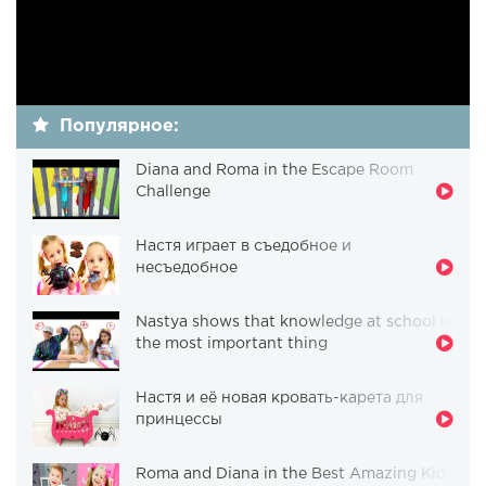
Популярное:
Diana and Roma in the Escape Room
Challenge
Настя играет в съедобное и
несъедобное
Nastya shows that knowledge at school is
the most important thing
Настя и её новая кровать-карета для
принцессы
Roma and Diana in the Best Amazing Kids