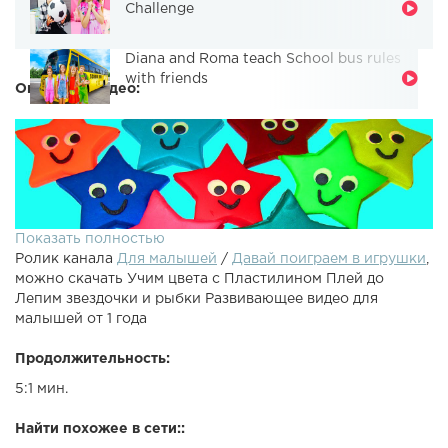
Challenge
Diana and Roma teach School bus rules
with friends
Описание видео:
Показать полностью
Ролик канала
Для малышей
/
Давай поиграем в игрушки
,
можно скачать Учим цвета с Пластилином Плей до
Лепим звездочки и рыбки Развивающее видео для
малышей от 1 года
Продолжительность:
Развивающее видео для детей Учим цвета, Лепим из
5:1 мин.
Пластилина Плейдо Play-Doh звездочки и рыбки,
Дельфины. Смотрите и другие развивающие видео для
Найти похожее в сети::
самых маленьких на Детском канале Давай поиграем в