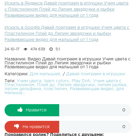
Искать в Яндексе Давай поиграем в игрушки Учим цвета
игрушки!ПОДПИСАТЬСЯ НА КАНАЛ ВСЕ ВИДЕО
с Пластилином Плей до Лепим звездочки и рыбки
КАНАЛА ЕЩЕ видео на канале :Развивающие видео.
Развивающее видео для малышей от 1 года
Учим цвета! Лопаем воздушные шарики. Учим цвета.
Песня семья пальчиков. Развивающее видео!
Искать в Google Давай поиграем в игрушки Учим цвета с
Пальчиковые краски. Учим цвета. Песня семья
Пластилином Плей до Лепим звездочки и рыбки
пальчиков. Развивающее видео! Пластилин Плей До
Развивающее видео для малышей от 1 года
Учим цвета. Пингвиненок Пороро мультик играем с
куклами Открываем шоколадные яйца киндер сюрприз
24-10-17
474 639
5:1
Песня Семья пальчиков На русском Слизь мультик
играем с куклами Учим животных Для детей. Цветные
Название: Видео Давай поиграем в игрушки Учим цвета с
Пластилином Плей до Лепим звездочки и рыбки
конфеты Ммдемс M&M's Витражи для детей Играем в
Развивающее видео для малышей от 1 года
антистресс шар для детей Куклы малыш Пупсы играют
Категории:
Для малышей
/
Давай поиграем в игрушки
Летсплеи игр для детей Маша и Медведь мультик играем
Теги:
Учим цвета
learn colors
Play Doh
Учим цвета с
с куклами Раскраска - учим цвета. Свинка Пеппа -
Пластилином
Плей до
Лепим звездочки
лепим рыбки
мультик для детей на русском с игрушками куклами
лепим дельфина
пластилин
Развивающее видео
для
малыше...
Сериал - Игрушечные приключения Маши и Даши -
Мультик для девочек - куклы пупс - дочки матери на
русском. Холодное сердце Принцессы Диснея Эльза и
Нравится
0
Анна танцуют Канал в Youtube: Канал для детей Давай
поиграем в игрушки посвящен развитию ребенка, также
различным куклам из мультиков и другим темам которые
Не нравится
0
будут интересны и мальчикам и девочкам. Развивающие
Понравился ролик? Поделиться с друзьями: