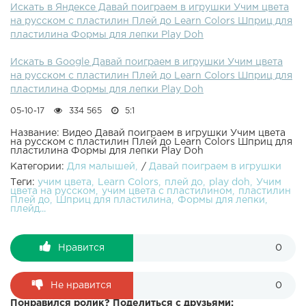
Искать в Яндексе Давай поиграем в игрушки Учим цвета
другие развивающие видео для самых маленьких на
на русском с пластилин Плей до Learn Colors Шприц для
Детском канале Давай поиграем в игрушки!
пластилина Формы для лепки Play Doh
ПОДПИСАТЬСЯ НА КАНАЛ ВСЕ ВИДЕО КАНАЛА ЕЩЕ
видео на канале :Развивающие видео. Учим цвета!
Искать в Google Давай поиграем в игрушки Учим цвета
Лопаем воздушные шарики. Учим цвета. Песня семья
на русском с пластилин Плей до Learn Colors Шприц для
пальчиков. Развивающее видео! Пальчиковые краски.
пластилина Формы для лепки Play Doh
Учим цвета. Песня семья пальчиков. Развивающее видео!
Пластилин Плей До Учим цвета. Пингвиненок Пороро
05-10-17
334 565
5:1
мультик играем с куклами Открываем шоколадные яйца
киндер сюрприз Песня Семья пальчиков На русском
Название: Видео Давай поиграем в игрушки Учим цвета
на русском с пластилин Плей до Learn Colors Шприц для
Слизь мультик играем с куклами Учим животных Для
пластилина Формы для лепки Play Doh
детей. Цветные конфеты Ммдемс M&M's Витражи для
Категории:
Для малышей
/
Давай поиграем в игрушки
детей Играем в антистресс шар для детей Куклы малыш
Теги:
учим цвета
Learn Colors
плей до
play doh
Учим
Пупсы играют Летсплеи игр для детей Маша и Медведь
цвета на русском
учим цвета с пластилином
пластилин
мультик играем с куклами Раскраска - учим цвета.
Плей до
Шприц для пластилина
Формы для лепки
плейд...
Свинка Пеппа - мультик для детей на русском с
игрушками куклами Сериал - Игрушечные приключения
Маши и Даши - Мультик для девочек - куклы пупс - дочки
Нравится
0
матери на русском. Холодное сердце Принцессы Диснея
Эльза и Анна танцуют Канал в Youtube: Канал для детей
Давай поиграем в игрушки посвящен развитию ребенка,
Не нравится
0
также различным куклам из мультиков и другим темам
Понравился ролик? Поделиться с друзьями: