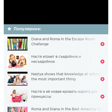
Популярное:
Diana and Roma in the Escape Room
Challenge
Настя играет в съедобное и
несъедобное
Nastya shows that knowledge at school is
the most important thing
Настя и её новая кровать-карета для
принцессы
Roma and Diana in the Best Amazing Kids