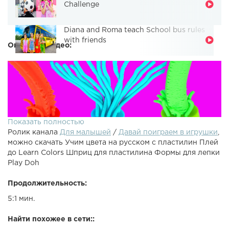
Challenge
Diana and Roma teach School bus rules
with friends
Описание видео:
Показать полностью
Ролик канала
Для малышей
/
Давай поиграем в игрушки
,
можно скачать Учим цвета на русском с пластилин Плей
до Learn Colors Шприц для пластилина Формы для лепки
Play Doh
Продолжительность:
Учим цвета для малышей от 1 года, с цветными Шприцами
5:1 мин.
для пластилина Плейдо и Лепим из пластилина при
помощи цветных формочек для Play-Doh Вертолет,
Найти похожее в сети::
Машина, Скорая помощь, Лев, Слон, Морковь. Смотрите и