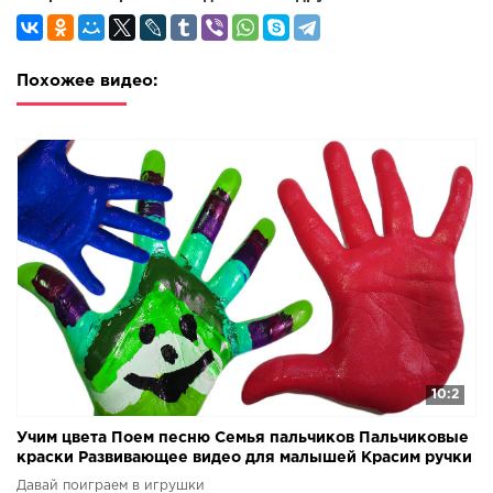
которые будут интересны и мальчикам и девочкам.
Развивающие видео посвященные темам: изучаем цвета
и лопаем шарики и красим руку пальчиковыми красками,
также раскрашиваем витражи для детей и поем песню
Похожее видео:
Семья Пальчиков и учим цвета с Цветными конфетами
Ммдемс M&M's, Слизь лизун. Вы увидите много разных
мультиков с игрушками, такие как Свинка Пеппа, Маша и
Медведь, а также Мультик для девочек Сериал
Игрушечные приключения Маши и Даши. Различные
герои мультфильмов будут веселиться, шалить и учить в
различных игровых ситуациях. Google+ Твиттер:
10:2
Учим цвета Поем песню Семья пальчиков Пальчиковые
краски Развивающее видео для малышей Красим ручки
Давай поиграем в игрушки