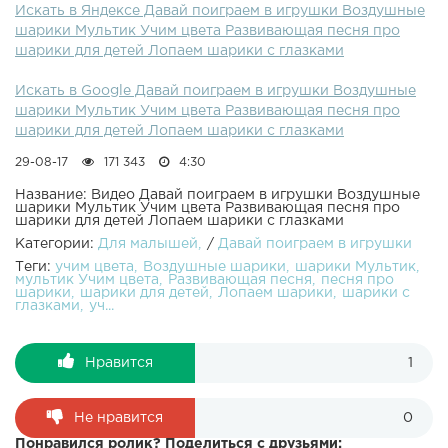
Искать в Яндексе Давай поиграем в игрушки Воздушные
для самых маленьких на Детском канале Давай поиграем
шарики Мультик Учим цвета Развивающая песня про
в игрушки!ПОДПИСАТЬСЯ НА КАНАЛ ВСЕ ВИДЕО
шарики для детей Лопаем шарики с глазками
КАНАЛА ЕЩЕ видео на канале :Развивающие видео.
Учим цвета! Лопаем воздушные шарики. Учим цвета.
Искать в Google Давай поиграем в игрушки Воздушные
Песня семья пальчиков. Развивающее видео!
шарики Мультик Учим цвета Развивающая песня про
Пальчиковые краски. Учим цвета. Песня семья
шарики для детей Лопаем шарики с глазками
пальчиков. Развивающее видео! Пластилин Плей До
Учим цвета. Пингвиненок Пороро мультик играем с
29-08-17
171 343
4:30
куклами Открываем шоколадные яйца киндер сюрприз
Песня Семья пальчиков На русском Слизь мультик
Название: Видео Давай поиграем в игрушки Воздушные
шарики Мультик Учим цвета Развивающая песня про
играем с куклами Учим животных Для детей. Цветные
шарики для детей Лопаем шарики с глазками
конфеты Ммдемс M&M's Витражи для детей Играем в
Категории:
Для малышей
/
Давай поиграем в игрушки
антистресс шар для детей Куклы малыш Пупсы играют
Теги:
учим цвета
Воздушные шарики
шарики Мультик
Летсплеи игр для детей Маша и Медведь мультик играем
мультик Учим цвета
Развивающая песня
песня про
с куклами Раскраска - учим цвета. Свинка Пеппа -
шарики
шарики для детей
Лопаем шарики
шарики с
глазками
уч...
мультик для детей на русском с игрушками куклами
Сериал - Игрушечные приключения Маши и Даши -
Мультик для девочек - куклы пупс - дочки матери на
Нравится
1
русском. Холодное сердце Принцессы Диснея Эльза и
Анна танцуют Канал в Youtube: Канал для детей Давай
поиграем в игрушки посвящен развитию ребенка, также
Не нравится
0
различным куклам из мультиков и другим темам которые
Понравился ролик? Поделиться с друзьями: