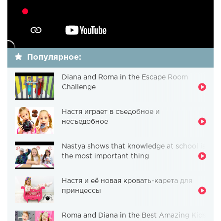
Популярное:
Diana and Roma in the Escape Room
Challenge
Настя играет в съедобное и
несъедобное
Nastya shows that knowledge at school is
the most important thing
Настя и её новая кровать-карета для
принцессы
Roma and Diana in the Best Amazing Kids