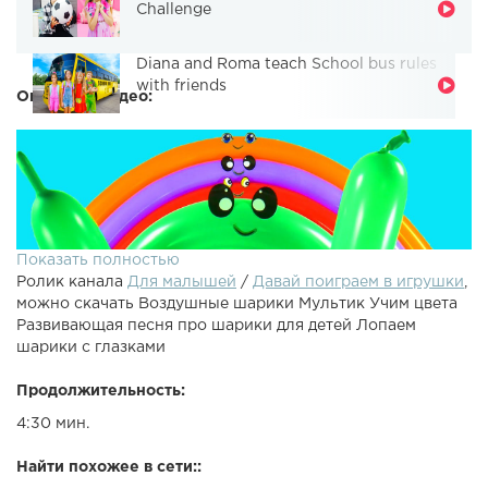
Challenge
Diana and Roma teach School bus rules
with friends
Описание видео:
Показать полностью
Ролик канала
Для малышей
/
Давай поиграем в игрушки
,
можно скачать Воздушные шарики Мультик Учим цвета
Развивающая песня про шарики для детей Лопаем
шарики с глазками
Продолжительность:
Учим цвета для малышей. Мультфильм Лопаем цветные
4:30 мин.
воздушные шарики с глазками и поем веселую песенку
про шарики, Красный шарик где же ты, музыка песни
Найти похожее в сети::
Семья пальчиков. Смотрите и другие развивающие видео