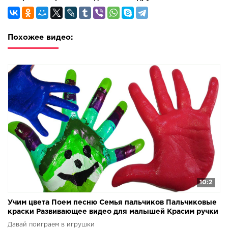
будут интересны и мальчикам и девочкам. Развивающие
видео посвященные темам: изучаем цвета и лопаем
шарики и красим руку пальчиковыми красками, также
раскрашиваем витражи для детей и поем песню Семья
Похожее видео:
Пальчиков и учим цвета с Цветными конфетами Ммдемс
M&M's, Слизь лизун. Вы увидите много разных мультиков
с игрушками, такие как Свинка Пеппа, Маша и Медведь, а
также Мультик для девочек Сериал Игрушечные
приключения Маши и Даши. Различные герои
мультфильмов будут веселиться, шалить и учить в
различных игровых ситуациях. Google+ Твиттер:
10:2
Учим цвета Поем песню Семья пальчиков Пальчиковые
краски Развивающее видео для малышей Красим ручки
Давай поиграем в игрушки