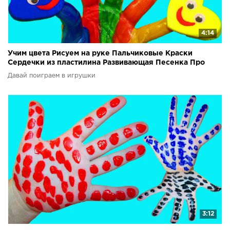
4:14
Учим цвета Рисуем на руке Пальчиковые Краски
Сердечки из пластилина Развивающая Песенка Про
пальчики
Давай поиграем в игрушки
3:12