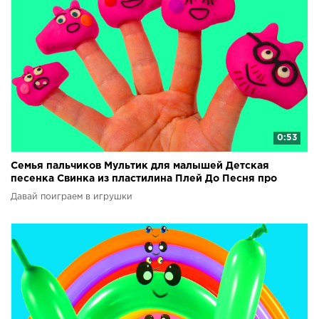
0:53
Семья пальчиков Мультик для малышей Детская
песенка Свинка из пластилина Плей До Песня про
пальчики
Давай поиграем в игрушки