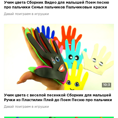
Учим цвета Сборник Видео для малышей Поем песню
про пальчики Семья пальчиков Пальчиковые краски
Давай поиграем в игрушки
10:3
Учим цвета с веселой песенкой Сборник для малышей
Ручки из Пластилин Плей до Поем Песню про пальчики
Давай поиграем в игрушки