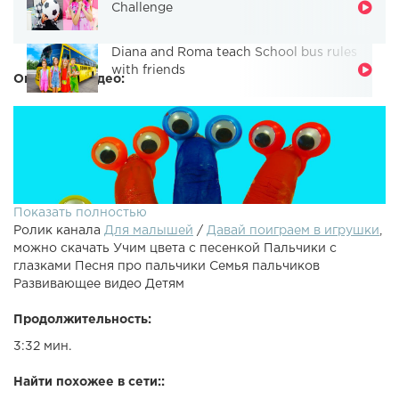
Challenge
Diana and Roma teach School bus rules
with friends
Описание видео:
Показать полностью
Ролик канала
Для малышей
/
Давай поиграем в игрушки
,
можно скачать Учим цвета с песенкой Пальчики с
глазками Песня про пальчики Семья пальчиков
Развивающее видео Детям
Продолжительность:
Учим цвета для малышей. Красим пальчики с глазками в
3:32 мин.
разные цвета, пальчиковыми красками, гуашью и поем
развивающую Песенку про пальчики на русском языке,
Найти похожее в сети::
Семья пальчиков. Смотрите и другие развивающие видео