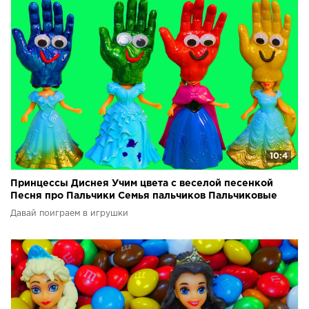
10:4
Принцессы Диснея Учим цвета с веселой песенкой
Песня про Пальчики Семья пальчиков Пальчиковые
краски
Давай поиграем в игрушки