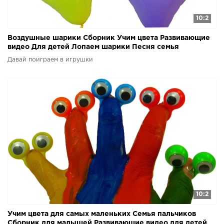
10:2
Воздушные шарики Сборник Учим цвета Развивающие
видео Для детей Лопаем шарики Песня семья
пальчиков
Давай поиграем в игрушки
10:2
Учим цвета для самых маленьких Семья пальчиков
Сборник для малышей Развивающие видео для детей