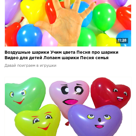
11:28
Воздушные шарики Учим цвета Песня про шарики
Видео для детей Лопаем шарики Песня семья
пальчиков
Давай поиграем в игрушки