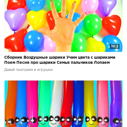
10:2
Сборник Воздушные шарики Учим цвета с шариками
Поем Песня про шарики Семья пальчиков Лопаем
шарики
Давай поиграем в игрушки