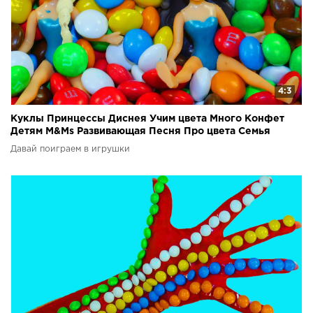
4:3
Куклы Принцессы Диснея Учим цвета Много Конфет
Детям M&Ms Развивающая Песня Про цвета Семья
Пальчики
Давай поиграем в игрушки