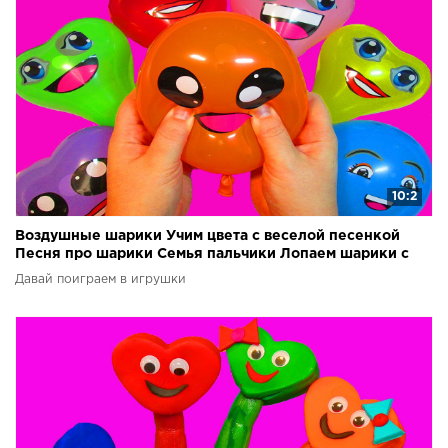
10:2
Воздушные шарики Учим цвета с веселой песенкой
Песня про шарики Семья пальчики Лопаем шарики с
водой
Давай поиграем в игрушки