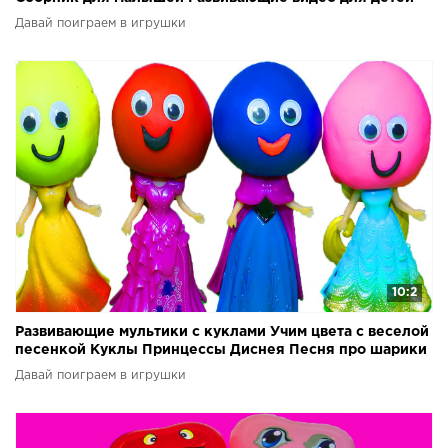
Давай поиграем в игрушки
10:2
Развивающие мультики с куклами Учим цвета с веселой
песенкой Куклы Принцессы Диснея Песня про шарики
Давай поиграем в игрушки