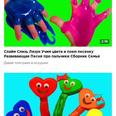
2:36
Слайм Слизь Лизун Учим цвета и поем песенку
Развивающая Песня про пальчики Сборник Семья
пальчиков
Давай поиграем в игрушки