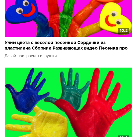
10:2
Учим цвета с веселой песенкой Сердечки из
пластилина Сборник Развивающих видео Песенка про
пальчики
Давай поиграем в игрушки