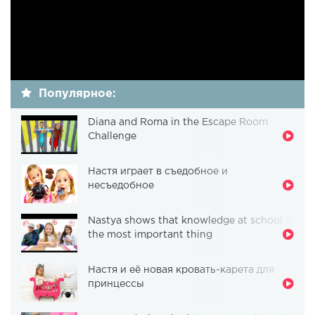
Популярное:
Diana and Roma in the Escape Room
Challenge
Настя играет в съедобное и
несъедобное
Nastya shows that knowledge at school is
the most important thing
Настя и её новая кровать-карета для
принцессы