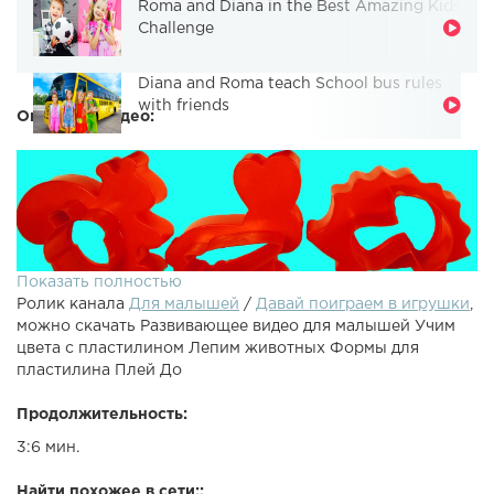
Roma and Diana in the Best Amazing Kids
Challenge
Diana and Roma teach School bus rules
with friends
Описание видео:
Показать полностью
Ролик канала
Для малышей
/
Давай поиграем в игрушки
,
можно скачать Развивающее видео для малышей Учим
цвета с пластилином Лепим животных Формы для
пластилина Плей До
Продолжительность:
Учим цвета на русском языке для малышей от 1 года.
3:6 мин.
Лепим животных, при помощи разных Форм для
пластилина, из разноцветного Пластилина Плей До Play-
Найти похожее в сети::