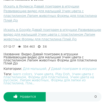
Doh: собака, домик, будка, кит, рыбка, ежик, гриб.
Искать в Яндексе Давай поиграем в игрушки
Смотрите и другие развивающие видео для самых
Развивающее видео для малышей Учим цвета с
маленьких на Детском канале Давай поиграем в
пластилином Лепим животных Формы для пластилина
игрушки!ПОДПИСАТЬСЯ НА КАНАЛ ВСЕ ВИДЕО
Плей До
КАНАЛА ЕЩЕ видео на канале :Развивающие видео.
Учим цвета! Лопаем воздушные шарики. Учим цвета.
Искать в Google Давай поиграем в игрушки Развивающее
Песня семья пальчиков. Развивающее видео!
видео для малышей Учим цвета с пластилином Лепим
Пальчиковые краски. Учим цвета. Песня семья
животных Формы для пластилина Плей До
пальчиков. Развивающее видео! Пластилин Плей До
Учим цвета. Пингвиненок Пороро мультик играем с
07-12-17
554 463
3:6
куклами Открываем шоколадные яйца киндер сюрприз
Песня Семья пальчиков На русском Слизь мультик
Название: Видео Давай поиграем в игрушки
Развивающее видео для малышей Учим цвета с
играем с куклами Учим животных Для детей. Цветные
пластилином Лепим животных Формы для пластилина
конфеты Ммдемс M&M's Витражи для детей Играем в
Плей До
антистресс шар для детей Куклы малыш Пупсы играют
Категории:
Для малышей
/
Давай поиграем в игрушки
Летсплеи игр для детей Маша и Медведь мультик играем
Теги:
learn colors
Учим цвета
Play Doh
Учим цвета с
с куклами Раскраска - учим цвета. Свинка Пеппа -
пластилином
Формы для пластилина
Учим цвета на
русском
Лепим животных
Формы для лепки из
мультик для детей на русском с игрушками куклами
пластилина
Пле...
Сериал - Игрушечные приключения Маши и Даши -
Мультик для девочек - куклы пупс - дочки матери на
русском. Холодное сердце Принцессы Диснея Эльза и
Нравится
0
Анна танцуют Канал в Youtube: Канал для детей Давай