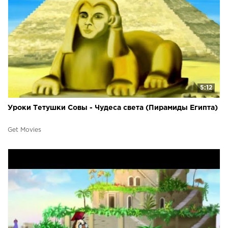
5:12
Уроки Тетушки Совы - Чудеса света (Пирамиды Египта)
Get Movies