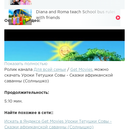
Diana and Roma teach School bus rules
with friends
Описание видео:
Показать полностью
Ролик канала
Для всей семьи
/
Get Movies
, можно
скачать Уроки Тетушки Совы - Сказки африканской
саванны (Солнышко)
Продолжительность:
5:10 мин.
Найти похожее в сети::
Искать в Яндексе Get Movies Уроки Тетушки Совы -
Хочешь больше мультов? Разверни полностью описание
Сказки африканской саванны (Солнышко)