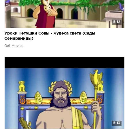
5:12
Уроки Тетушки Совы - Чудеса света (Сады
Семирамиды)
Get Movies
5:13