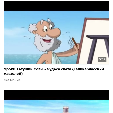
5:12
Уроки Тетушки Совы - Чудеса света (Галикарнасский
мавзолей)
Get Movies