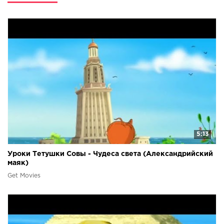
саванны подскажет, как вести себя в той или иной
ситуации, поможет ребятам открыть в себе множество
положительных качеств и справиться с трудностями,
которые встречаются в жизни. Каждая из восьми серий
Уроков Тетушки Совы — это новая незабываемая
история, которая непременно доставит ребенку массу
ярких впечатлений.
5:13
Уроки Тетушки Совы - Чудеса света (Александрийский
маяк)
Get Movies