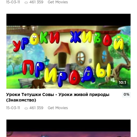
15-03-11
461 359
Get Movies
10:1
Уроки Тетушки Совы - Уроки живой природы
0%
(Знакомство)
15-03-11
461 359
Get Movies