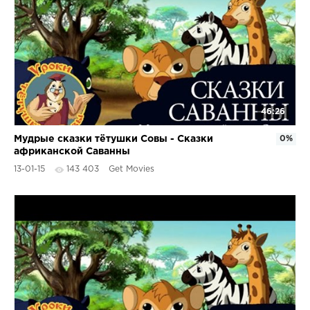
46:26
Мудрые сказки тётушки Совы - Сказки
0%
африканской Саванны
13-01-15
143 403
Get Movies