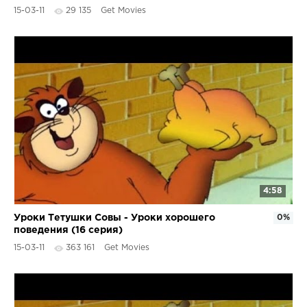
15-03-11
29 135
Get Movies
4:58
Уроки Тетушки Совы - Уроки хорошего
0%
поведения (16 серия)
15-03-11
363 161
Get Movies