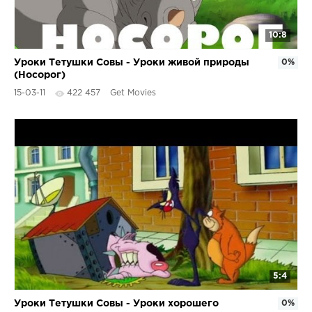
10:8
Уроки Тетушки Совы - Уроки живой природы
0%
(Носорог)
15-03-11
422 457
Get Movies
5:4
Уроки Тетушки Совы - Уроки хорошего
0%