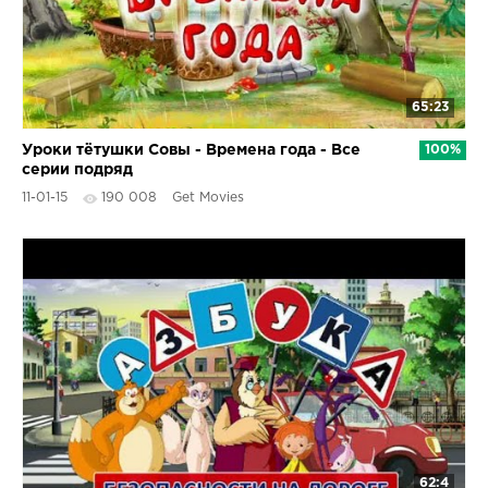
65:23
Уроки тётушки Совы - Времена года - Все
100%
серии подряд
11-01-15
190 008
Get Movies
62:4