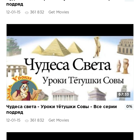
подряд
12-01-15
361 832
Get Movies
67:33
Чудеса света - Уроки тётушки Совы - Все серии
0%
подряд
12-01-15
361 832
Get Movies