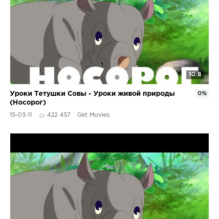
10:8
Уроки Тетушки Совы - Уроки живой природы
0%
(Носорог)
15-03-11
422 457
Get Movies