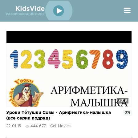
70:9
Уроки Тётушки Совы - Арифметика-малышка
0%
(все серии подряд)
22-01-15
444 677
Get Movies