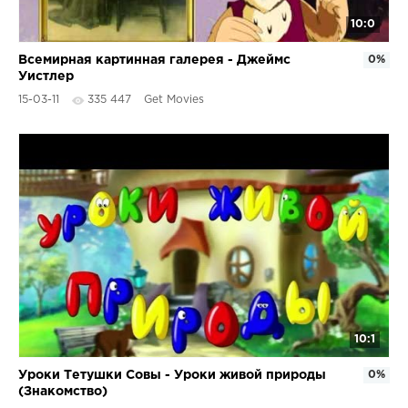
10:0
Всемирная картинная галерея - Джеймс
0%
Уистлер
15-03-11
335 447
Get Movies
10:1
Уроки Тетушки Совы - Уроки живой природы
0%
(Знакомство)