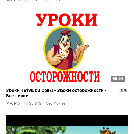
14-01-15
95 879
Get Movies
66:54
Уроки Тётушки Совы - Уроки осторожности -
0%
Все серии
14-01-15
95 879
Get Movies