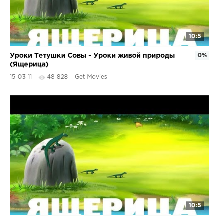
10:5
Уроки Тетушки Совы - Уроки живой природы
0%
(Ящерица)
15-03-11
48 828
Get Movies
10:5