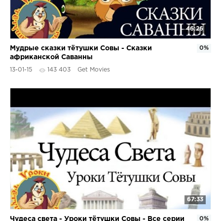
46:26
Мудрые сказки тётушки Совы - Сказки
0%
африканской Саванны
13-01-15
143 403
Get Movies
67:33
Чудеса света - Уроки тётушки Совы - Все серии
0%