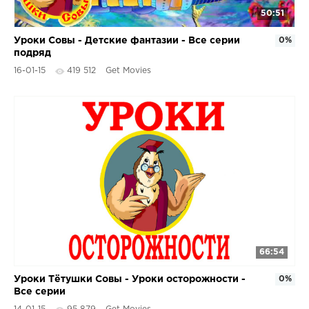
50:51
Уроки Совы - Детские фантазии - Все серии
0%
подряд
16-01-15
419 512
Get Movies
66:54
Уроки Тётушки Совы - Уроки осторожности -
0%
Все серии