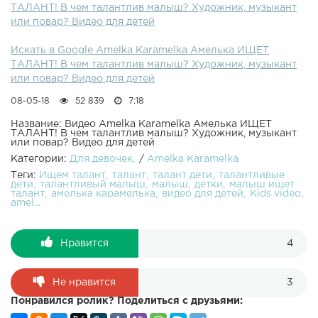
ТАЛАНТ! В чем талантлив малыш? Художник, музыкант
ищет талант. Художник, музыкант или повар? Amelka
или повар? Видео для детей
Karamelka в ???? Instagram ???? Смотрите другие наши
видео ????:Малыш верит в ГОРОСКОП Неудачный день
Искать в Google Amelka Karamelka Амелька ИЩЕТ
Пропал Интернет Потеряли Мяч Упала на роликах Видео
ТАЛАНТ! В чем талантлив малыш? Художник, музыкант
для детей ...Странные Звуки в нашем Доме! Может
или повар? Видео для детей
Привидение? Амелька Охотник за Привидениями Видео
для детей ...Приглашаем посмотреть наши плейлисты
08-05-18
52 839
7:18
???? :Май Литл Пони Пинки Пай и Сумеречная Искорка
Игровые наборы My Little Pony ШИММЕР И ШАЙН
Название: Видео Amelka Karamelka Амелька ИЩЕТ
ТАЛАНТ! В чем талантлив малыш? Художник, музыкант
Амелька в роли Шиммер Волшебная Лампа и Украшения
или повар? Видео для детей
Спасибо за просмотр видео! Ставьте лайки ???? и
Категории:
Для девочек
/
Amelka Karamelka
подписывайтесь на мой канал! ❤️ Подписка на Канал
Теги:
Ищем талант
талант
талант дети
талантливые
???? Amelka Karamelka???? Партнерка как у меня ⚠️
дети
талантливый малыш
малыш
детки
малыш ищет
талант
амелька карамелька
видео для детей
Kids video
amel...
Нравится
4
Не нравится
3
Понравился ролик? Поделиться с друзьями: