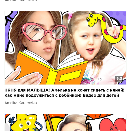
Amelka Karamelka
9:3
НЯНЯ для МАЛЫША! Амелька не хочет сидеть с няней!
Как Няне подружиться с ребёнком! Видео для детей
Amelka Karamelka