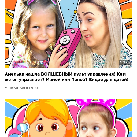
9:17
Амелька нашла ВОЛШЕБНЫЙ пульт управления! Кем
же он управляет? Мамой или Папой? Видео для детей!
Amelka Karamelka