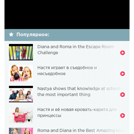
Популярное:
Diana and Roma in the Escape Room
Challenge
Настя играет в съедобное и
несъедобное
Nastya shows that knowledge at school is
the most important thing
Настя и её новая кровать-карета для
принцессы
Roma and Diana in the Best Amazing Kids