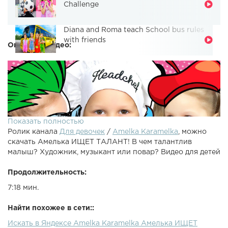
Challenge
Diana and Roma teach School bus rules
with friends
Описание видео:
Показать полностью
Ролик канала
Для девочек
/
Amelka Karamelka
, можно
скачать Амелька ИЩЕТ ТАЛАНТ! В чем талантлив
малыш? Художник, музыкант или повар? Видео для детей
Продолжительность:
7:18 мин.
Амелька ИЩЕТ ТАЛАНТ! В чем талантлив малыш?
Художник, музыкант или повар? Видео для детей
Найти похожее в сети::
Амелька и мама смотрят передачу про талантливых
Искать в Яндексе Amelka Karamelka Амелька ИЩЕТ
людей. Амелька тоже хочет быть талантливой. Амелька