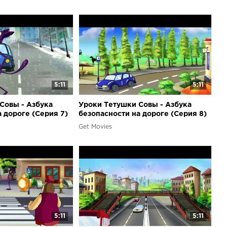
5:11
5:11
Совы - Азбука
Уроки Тетушки Совы - Азбука
 дороге (Серия 7)
безопасности на дороге (Серия 8)
Get Movies
5:11
5:11