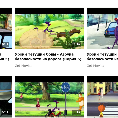
5:11
5:13
а
Уроки Тетушки Совы - Азбука
Уроки Тетушки 
ия 5)
безопасности на дороге (Серия 6)
безопасности на
Get Movies
Get Movies
5:11
5:13