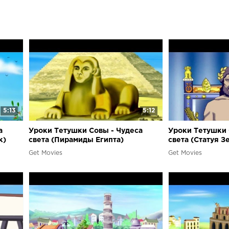
посмотреть в
хорошего пов
Совы Детские
галерея c Сов
Совы. Арифме
тётушкой Сов
Азбука Азбук
Немецкий алф
Смешарики М
Митрофан Роб
хрустального
5:13
5:12
представител
мультипликац
а
Уроки Тетушки Совы - Чудеса
Уроки Тетушки 
серия посвящ
к)
света (Пирамиды Египта)
света (Статуя З
рассказывает о
Get Movies
Get Movies