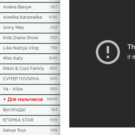
Алёна Венум
267
Amelka Karamelka
1056
Anny May
632
Kids Diana Show
1120
Like Nastya Vlog
750
Miss Katy
1045
Nikol & Cool Family
880
СУПЕР ПОЛИНА
605
Ya - Alisa
560
+ Для мальчиков
14645
ВотЭтоДа!
164
ЕГОРКА STAR
699
Senya Toys
349