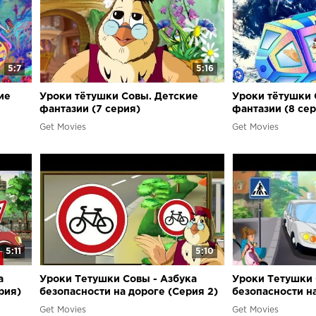
5:7
5:16
ие
Уроки тётушки Совы. Детские
Уроки тётушки 
фантазии (7 серия)
фантазии (8 се
Get Movies
Get Movies
5:11
5:10
а
Уроки Тетушки Совы - Азбука
Уроки Тетушки 
рия)
безопасности на дороге (Серия 2)
безопасности на
Get Movies
Get Movies