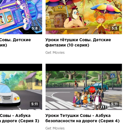
5:8
5:5
Совы. Детские
Уроки тётушки Совы. Детские
рия)
фантазии (10 серия)
Get Movies
5:11
5:11
Совы - Азбука
Уроки Тетушки Совы - Азбука
 дороге (Серия 3)
безопасности на дороге (Серия 4)
Get Movies