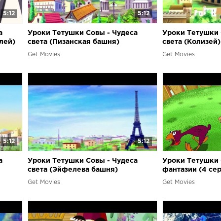
5:12
5:12
а
Уроки Тетушки Совы - Чудеса
Уроки Тетушки 
лей)
света (Пизанская башня)
света (Колизей)
Get Movies
Get Movies
5:12
5:12
а
Уроки Тетушки Совы - Чудеса
Уроки Тетушки 
света (Эйфелева башня)
фантазии (4 се
Get Movies
Get Movies