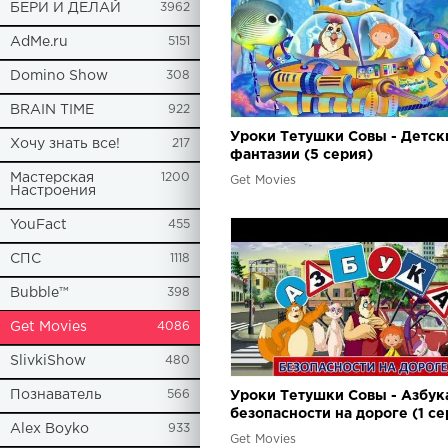
БЕРИ И ДЕЛАЙ
3962
AdMe.ru
5151
Domino Show
308
BRAIN TIME
922
Уроки Тетушки Совы - Детск
Хочу знать все!
217
фантазии (5 серия)
Мастерская
1200
Get Movies
Настроения
YouFact
455
СПС
1118
Bubble™
398
Get Movies
4086
SlivkiShow
480
Познаватель
566
Уроки Тетушки Совы - Азбук
безопасности на дороге (1 се
Alex Boyko
933
Get Movies