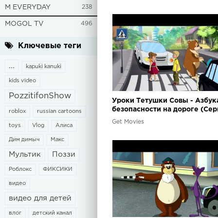
M EVERYDAY
238
MOGOL TV
496
Ключевые теги
...
kapuki kanuki
kids video
PozzitifonShow
Уроки Тетушки Совы - Азбук
безопасности на дороге (Сер
roblox
russian cartoons
Get Movies
toys
Vlog
Алиса
Дим димыч
Макс
Мультик
Поззи
Роблокс
ФИКСИКИ
видео
видео для детей
влог
детский канал