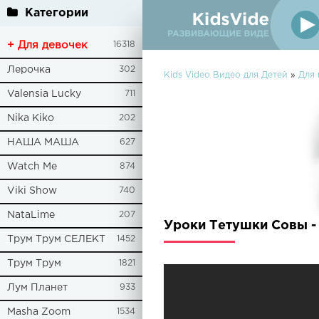
Категории
+ Для девочек
16318
Лерочка
302
Kids Video Видео для Детей
»
Для 
Valensia Lucky
711
Nika Kiko
202
НАША МАША
627
Watch Me
874
Viki Show
740
NataLime
207
Уроки Тетушки Совы -
Трум Трум СЕЛЕКТ
1452
Трум Трум
1821
Лум Планет
933
Masha Zoom
1534