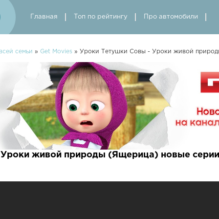
Главная
Топ по рейтингу
Про автомобили
всей семьи
»
Get Movies
» Уроки Тетушки Совы - Уроки живой природ
 Уроки живой природы (Ящерица) новые сери