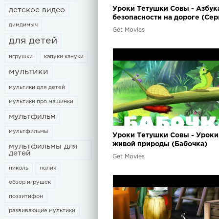
Уроки Тетушки Совы - Азбук
детское видео
безопасности на дороге (Сер
димдимыч
Get Movies
для детей
игрушки
капуки кануки
мультики
мультики для детей
мультики про машинки
мультфильм
мультфильмы
Уроки Тетушки Совы - Уроки
живой природы (Бабочка)
мультфильмы для
детей
Get Movies
николь
нолик
обзор игрушек
поззитифон
развивающие мультики