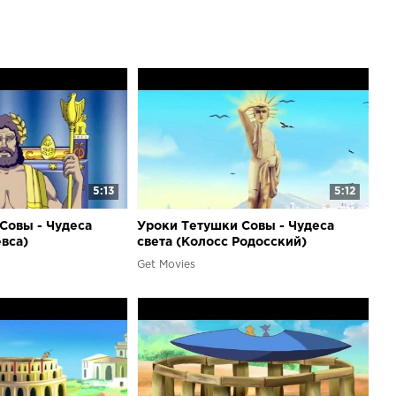
се мультики! Уроки Совы. Мои домашние питомцы Уроки
едения с Совой Уроки живой природы с Совой Уроки
 фантазии Мудрые сказки тётушки Совы Картинная
ой Уроки тётушки Совы. Чудеса света Уроки тётушки
тика Уроки Совы. Уроки осторожности Уроки доброты с
ой Уроки Совы. Путешествие Уроки тётушки Совы.
а безопасности на дороге Английский алфавит с Совой
авит с Совой Уроки тётушки Совы. Времена года
ашины Сказки goo.gl/gmIQwOКуми-Куми Иван и
окар Поли Паровозик Тишка Фиксики Сказки
 шарика Тётушка Сова знакомит детишек с
5:13
5:12
ями живой природы. "Уроки живой природы" - цикл
ионных познавательных уроков тётушки Совы. Каждая
Совы - Чудеса
Уроки Тетушки Совы - Чудеса
ена одному из животных и подробно, наглядно
евса)
света (Колосс Родосский)
 его повадках, местах обитания, видах и т.д.
Get Movies