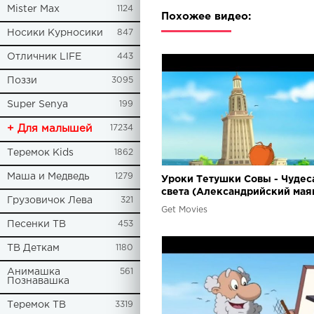
Mister Max
1124
Похожее видео:
Носики Курносики
847
Отличник LIFE
443
Поззи
3095
Super Senya
199
+ Для малышей
17234
Теремок Kids
1862
Маша и Медведь
1279
Уроки Тетушки Совы - Чудес
света (Александрийский мая
Грузовичок Лева
321
Get Movies
Песенки ТВ
453
ТВ Деткам
1180
Анимашка
561
Познавашка
Теремок ТВ
3319