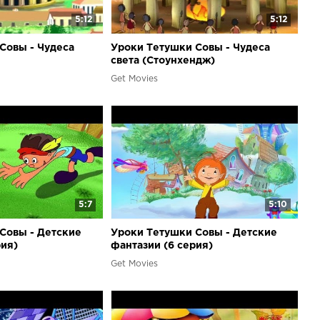
5:12
5:12
Совы - Чудеса
Уроки Тетушки Совы - Чудеса
света (Стоунхендж)
Get Movies
5:7
5:10
Совы - Детские
Уроки Тетушки Совы - Детские
рия)
фантазии (6 серия)
Get Movies