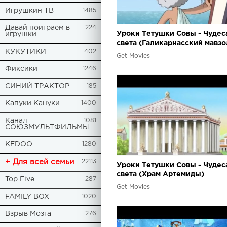
Игрушкин ТВ
1485
Давай поиграем в
224
Уроки Тетушки Совы - Чудес
игрушки
света (Галикарнасский мавзо
КУКУТИКИ
402
Get Movies
Фиксики
1246
СИНИЙ ТРАКТОР
185
Капуки Кануки
1400
Канал
1081
СОЮЗМУЛЬТФИЛЬМЫ
KEDOO
1280
+ Для всей семьи
22113
Уроки Тетушки Совы - Чудес
света (Храм Артемиды)
Top Five
287
Get Movies
FAMILY BOX
1020
Взрыв Мозга
276