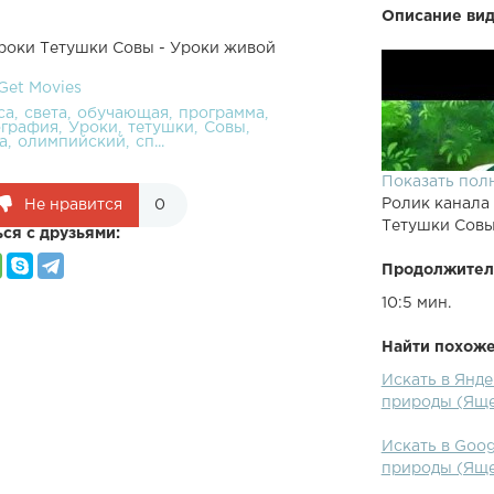
Описание вид
Уроки Тетушки Совы - Уроки живой
Get Movies
са
света
обучающая
программа
ография
Уроки
тетушки
Совы
а
олимпийский
сп...
Показать пол
Ролик канала
Не нравится
0
Тетушки Совы
ся с друзьями:
Продолжител
10:5 мин.
Найти похожее
Искать в Янд
природы (Ящ
Искать в Goog
природы (Ящ
Хочешь больш