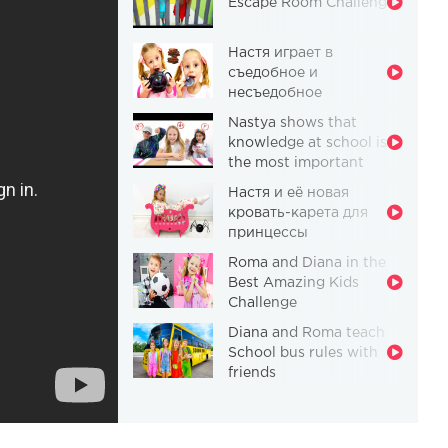
Escape Room Challenge
Настя играет в
съедобное и
несъедобное
Nastya shows that
knowledge at school is
the most important
thing
Настя и её новая
кровать-карета для
принцессы
Roma and Diana in the
Best Amazing Kids
Challenge
Diana and Roma teach
School bus rules with
friends