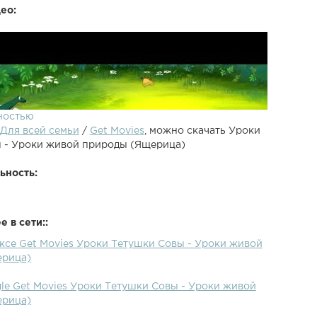
ео:
ностью
Для всей семьи
/
Get Movies
, можно скачать Уроки
 - Уроки живой природы (Ящерица)
ьность:
 в сети::
ексе Get Movies Уроки Тетушки Совы - Уроки живой
ерица)
le Get Movies Уроки Тетушки Совы - Уроки живой
ерица)
е мультов? Разверни полностью описание чтобы