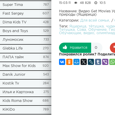
15-03-11
48 828
10:5
Super Tima
787
Название: Видео Get Movies 
Fast Sergey
607
природы (Ящерица)
Категории:
Для всей семьи
/
Dima Kids TV
428
Теги:
Ящерица
тётушка
чуде
Тетушка
Сова
Обучение
Ге
Boys and Toys
529
Обучающее
видео
олимпиад
Луномосик
733
Нравится
0
Glebka Life
270
Понравился ролик? Поделить
ПАПА тайм
874
Max Show for Kids
920
Danik Junior
543
Kostik Tv
284
Илья и Картонка
275
Kids Roma Show
686
KiKiDo
789