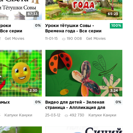
67:33
65:23
Уроки
0%
Уроки тётушки Совы -
100%
 Все серии
Времена года - Все серии
подряд
2
Get Movies
11-01-15
190 008
Get Movies
2:30
3:24
амых
0%
Видео для детей - Зеленая
0%
страница - Аппликация для
е фигуры
детей
5
Капуки Кануки
25-03-12
492 730
Капуки Кануки