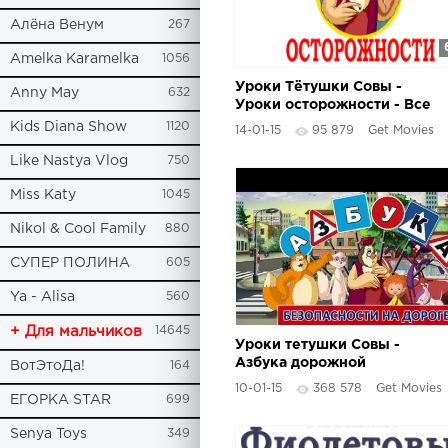
Алёна Венум
267
Amelka Karamelka
1056
Уроки Тётушки Совы -
Anny May
632
Уроки осторожности - Все
серии
Kids Diana Show
1120
14-01-15
95 879
Get Movies
Like Nastya Vlog
750
Miss Katy
1045
Nikol & Cool Family
880
СУПЕР ПОЛИНА
605
Ya - Alisa
560
+ Для мальчиков
14645
Уроки тетушки Совы -
Азбука дорожной
ВотЭтоДа!
164
безопасности - Все серии
10-01-15
368 578
Get Movies
подряд
ЕГОРКА STAR
699
Senya Toys
349