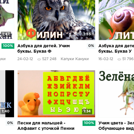
1:47
1:53
100%
Азбука для детей. Учим
0%
Азбука для дет
буквы. Буква Ф
буквы. Буква У
уки
24-02-12
527 248
Капуки Кануки
16-02-12
51 796
1:40
1:34
0%
Песни для малышей -
100%
Учим цвета - Зе
Алфавит с уточкой Пенни
Обучающее вид
детей