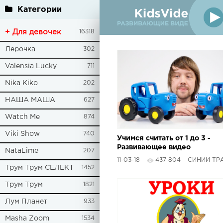
Категории
+ Для девочек
16318
Лерочка
302
Valensia Lucky
711
Nika Kiko
202
НАША МАША
627
Watch Me
874
Viki Show
740
Учимся считать от 1 до 3 -
Развивающее видео
NataLime
207
поиграйка с Синим
11-03-18
437 804
СИНИЙ ТР
Трактором для детей про
Трум Трум СЕЛЕКТ
1452
счет
Трум Трум
1821
Лум Планет
933
Masha Zoom
1534