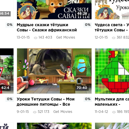
66:54
46:26
0%
Мудрые сказки тётушки
0%
Чудеса света - 
Совы - Сказки африканской
тётушки Совы -
Саванны
подряд
13-01-15
143 403
Get Movies
12-01-15
361 83
62:4
70:40
0%
Уроки Тетушки Совы - Мои
0%
Мультики для с
домашние питомцы - Все
маленьких -
серии подряд
Геометрически
9-01-15
521 173
Get Movies
11-04-12
186 19