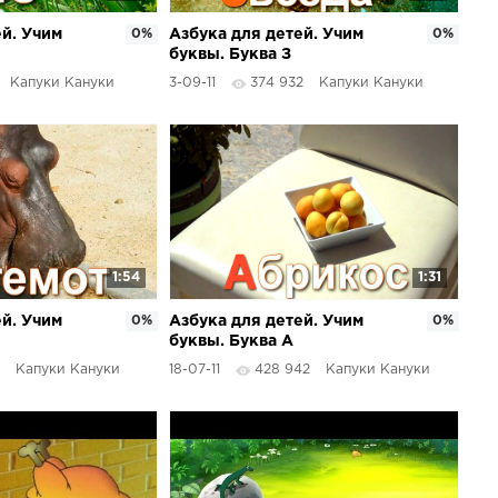
ей. Учим
0%
Азбука для детей. Учим
0%
буквы. Буква З
Капуки Кануки
3-09-11
374 932
Капуки Кануки
1:54
1:31
ей. Учим
0%
Азбука для детей. Учим
0%
буквы. Буква А
Капуки Кануки
18-07-11
428 942
Капуки Кануки