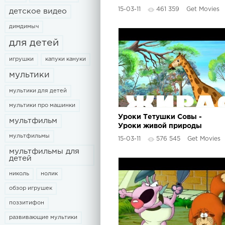
(Знакомство)
15-03-11
461 359
Get Movies
детское видео
димдимыч
для детей
игрушки
капуки кануки
мультики
мультики для детей
мультики про машинки
Уроки Тетушки Совы -
мультфильм
Уроки живой природы
(Жираф)
мультфильмы
15-03-11
576 545
Get Movies
мультфильмы для
детей
николь
нолик
обзор игрушек
поззитифон
развивающие мультики