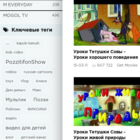
M EVERYDAY
238
MOGOL TV
496
Ключевые теги
...
kapuki kanuki
Уроки Тетушки Совы -
kids video
Уроки хорошего поведения
PozzitifonShow
(2 серия)
15-03-11
607 722
Get Movies
roblox
russian cartoons
toys
Vlog
Алиса
Дим димыч
Макс
Мультик
Поззи
Роблокс
ФИКСИКИ
видео
видео для детей
Уроки Тетушки Совы -
влог
детский канал
Уроки живой природы