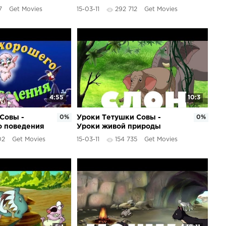
(14 серия)
7
Get Movies
15-03-11
292 712
Get Movies
4:55
10:3
Совы -
0%
Уроки Тетушки Совы -
0%
о поведения
Уроки живой природы
(Слон)
02
Get Movies
15-03-11
154 735
Get Movies