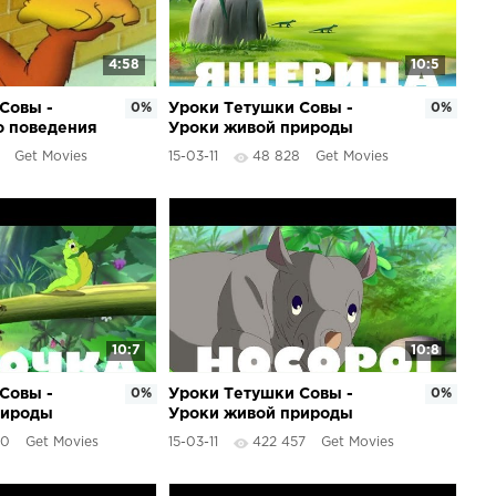
4:58
10:5
Совы -
0%
Уроки Тетушки Совы -
0%
о поведения
Уроки живой природы
(Ящерица)
Get Movies
15-03-11
48 828
Get Movies
10:7
10:8
Совы -
0%
Уроки Тетушки Совы -
0%
рироды
Уроки живой природы
(Носорог)
00
Get Movies
15-03-11
422 457
Get Movies