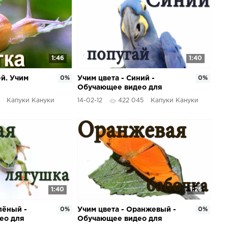
1:46
1:40
ей. Учим
0%
Учим цвета - Синий -
0%
Обучающее видео для
детей
Капуки Кануки
14-02-12
422 045
Капуки Кануки
1:40
1:26
лёный -
0%
Учим цвета - Оранжевый -
0%
ео для
Обучающее видео для
детей