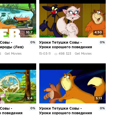
10:7
4:50
Совы -
0%
Уроки Тетушки Совы -
0%
ироды (Лев)
Уроки хорошего поведения
(10 серия)
5
Get Movies
15-03-11
498 323
Get Movies
5:4
5:13
Совы -
0%
Уроки Тетушки Совы -
0%
о поведения
Уроки хорошего поведения