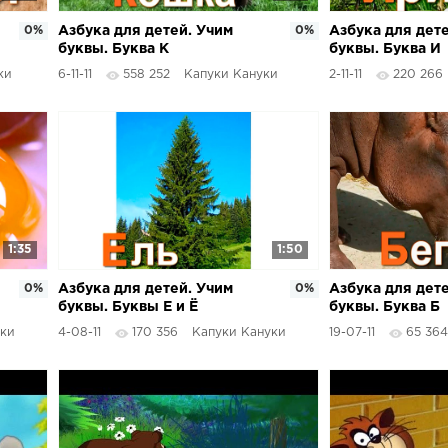
0%
Азбука для детей. Учим
0%
Азбука для дет
буквы. Буква К
буквы. Буква И
ки
6-11-11
558 252
Капуки Кануки
2-11-11
220 266
1:35
1:50
0%
Азбука для детей. Учим
0%
Азбука для дет
буквы. Буквы Е и Ё
буквы. Буква Б
уки
4-08-11
170 356
Капуки Кануки
19-07-11
65 364