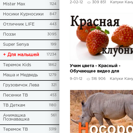
2-02-12
309 851
Капуки Кан
Mister Max
1124
Носики Курносики
847
Отличник LIFE
443
Поззи
3095
Super Senya
199
+ Для малышей
17234
Теремок Kids
1862
Учим цвета - Красный -
Обучающее видео для
Маша и Медведь
1279
детей
9-01-12
516 906
Капуки Кан
Грузовичок Лева
321
Песенки ТВ
453
ТВ Деткам
1180
Анимашка
561
Познавашка
Теремок ТВ
3319