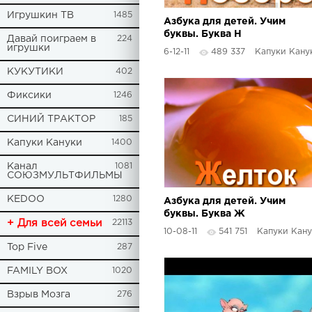
Игрушкин ТВ
1485
Азбука для детей. Учим
буквы. Буква Н
Давай поиграем в
224
игрушки
6-12-11
489 337
Капуки Кану
КУКУТИКИ
402
Фиксики
1246
СИНИЙ ТРАКТОР
185
Капуки Кануки
1400
Канал
1081
СОЮЗМУЛЬТФИЛЬМЫ
KEDOO
1280
Азбука для детей. Учим
буквы. Буква Ж
+ Для всей семьи
22113
10-08-11
541 751
Капуки Кан
Top Five
287
FAMILY BOX
1020
Взрыв Мозга
276