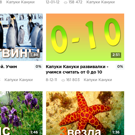
8
Капуки Кануки
12-01-12
158 472
Капуки Кануки
1:49
2:51
ей. Учим
0%
Капуки Кануки развивалки -
0%
учимся считать от 0 до 10
3
Капуки Кануки
8-12-11
161 803
Капуки Кануки
1:46
1:36