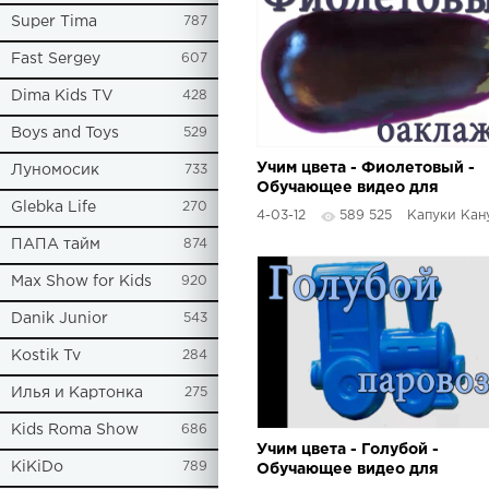
Super Tima
787
Fast Sergey
607
Dima Kids TV
428
Boys and Toys
529
Учим цвета - Фиолетовый -
Луномосик
733
Обучающее видео для
Glebka Life
270
детей
4-03-12
589 525
Капуки Кан
ПАПА тайм
874
Max Show for Kids
920
Danik Junior
543
Kostik Tv
284
Илья и Картонка
275
Kids Roma Show
686
Учим цвета - Голубой -
KiKiDo
789
Обучающее видео для
детей