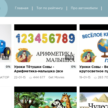
Главная
Топ по рейтингу
Про автомобили
3:9
70:9
0%
Уроки Тётушки Совы -
0%
Уроки Совы - В
Арифметика-малышка (все
кругосветное п
серии подряд)
(География-ма
АКТОР
22-01-15
444 677
Get Movies
19-01-15
283 71