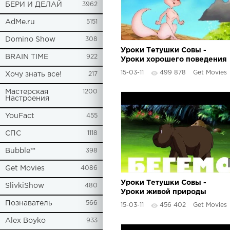
БЕРИ И ДЕЛАЙ
3962
AdMe.ru
5151
Domino Show
308
Уроки Тетушки Совы -
BRAIN TIME
922
Уроки хорошего поведения
(9 серия)
15-03-11
499 878
Get Movies
Хочу знать все!
217
Мастерская
1200
Настроения
YouFact
455
СПС
1118
Bubble™
398
Get Movies
4086
Уроки Тетушки Совы -
SlivkiShow
480
Уроки живой природы
(Бегемот)
Познаватель
566
15-03-11
456 402
Get Movies
Alex Boyko
933