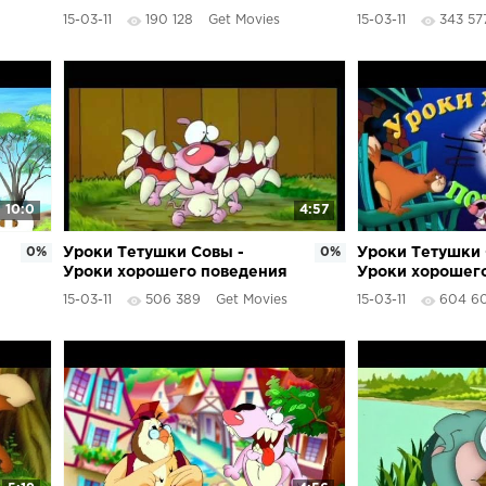
(Лошадь)
(11 серия)
15-03-11
190 128
Get Movies
15-03-11
343 57
10:0
4:57
0%
Уроки Тетушки Совы -
0%
Уроки Тетушки 
Уроки хорошего поведения
Уроки хорошег
(7 серия)
(1 серия)
15-03-11
506 389
Get Movies
15-03-11
604 6