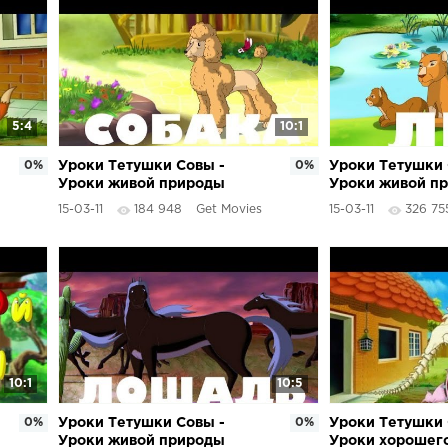
5:4
10:1
0%
Уроки Тетушки Совы -
0%
Уроки Тетушки 
Уроки живой природы
Уроки живой пр
(Собака)
15-03-11
184 948
Get Movies
15-03-11
326 75
10:1
10:5
0%
Уроки Тетушки Совы -
0%
Уроки Тетушки 
Уроки живой природы
Уроки хорошег