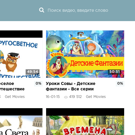
49:54
50:51
еселое
0%
Уроки Совы - Детские
0%
утешествие
фантазии - Все серии
лышка)
подряд
3
Get Movies
16-01-15
419 512
Get Movies