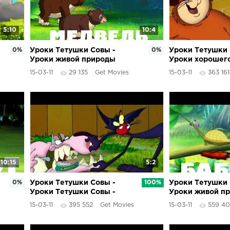
5:10
10:4
0%
Уроки Тетушки Совы -
0%
Уроки Тетушки 
Уроки живой природы
Уроки хорошег
(Медведь)
(16 серия)
15-03-11
29 135
Get Movies
15-03-11
363 161
10:15
5:2
0%
Уроки Тетушки Совы -
100%
Уроки Тетушки 
Уроки Тетушки Совы -
Уроки живой п
Уроки хорошего поведения
(Бабочка)
15-03-11
395 552
Get Movies
15-03-11
559 4
(5 серия)