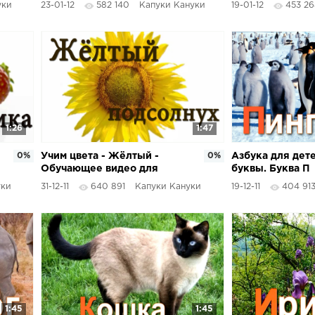
уки
23-01-12
582 140
Капуки Кануки
19-01-12
453 26
1:26
1:47
0%
Учим цвета - Жёлтый -
0%
Азбука для дет
Обучающее видео для
буквы. Буква П
детей
уки
31-12-11
640 891
Капуки Кануки
19-12-11
404 91
1:45
1:45