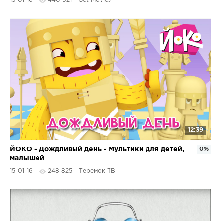
15-01-16
440 921
Get Movies
12:39
ЙОКО - Дождливый день - Мультики для детей,
0%
малышей
15-01-16
248 825
Теремок ТВ