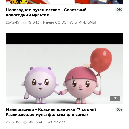
Новогоднее путешествие | Советский
0%
новогодний мультик
25-12-15
19 643
Канал СОЮЗМУЛЬТФИЛЬМЫ
5:19
Малышарики - Красная шапочка (7 серия) |
0%
Развивающие мультфильмы для самых
маленьких 1,2,3,4 года
25-12-15
388 564
Get Movies