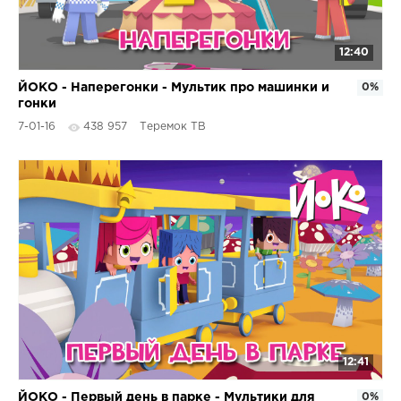
12:40
ЙОКО - Наперегонки - Мультик про машинки и
0%
гонки
7-01-16
438 957
Теремок ТВ
12:41
ЙОКО - Первый день в парке - Мультики для
0%