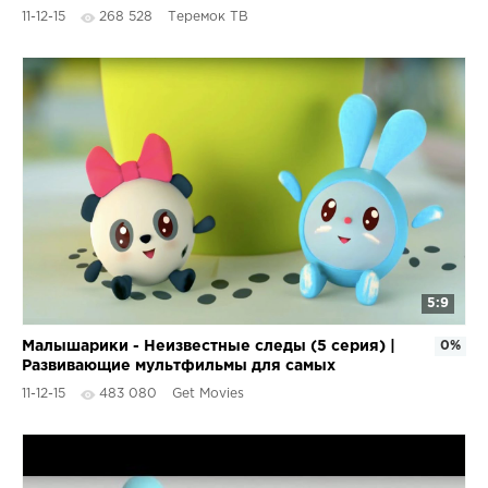
11-12-15
268 528
Теремок ТВ
5:9
Малышарики - Неизвестные следы (5 серия) |
0%
Развивающие мультфильмы для самых
маленьких 1,2,3,4 года
11-12-15
483 080
Get Movies