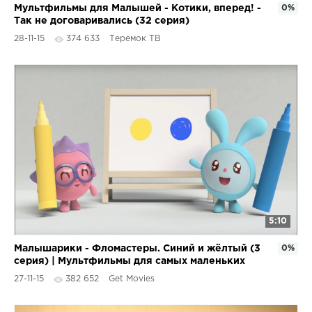
Мультфильмы для Малышей - Котики, вперед! -
0%
Так не договаривались (32 серия)
28-11-15
374 633
Теремок ТВ
5:10
Малышарики - Фломастеры. Синий и жёлтый (3
0%
серия) | Мультфильмы для самых маленьких
1,2,3,4 года
27-11-15
382 652
Get Movies